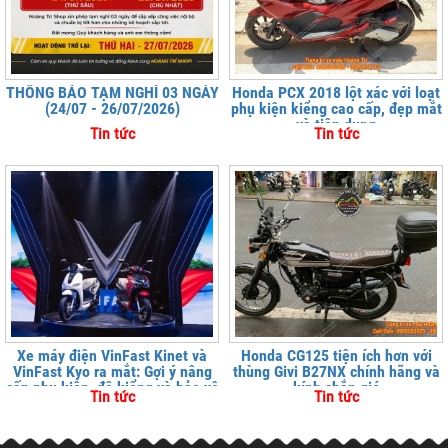
THÔNG BÁO TẠM NGHỈ 03 NGÀY
Honda PCX 2018 lột xác với loạt
(24/07 - 26/07/2026)
phụ kiện kiểng cao cấp, đẹp mắt
và tiện dụng
Tin tức
Tin tức
Xe máy điện VinFast Kinet và
Honda CG125 tiện ích hơn với
VinFast Kyo ra mắt: Gợi ý nâng
thùng Givi B27NX chính hãng và
cấp phụ kiện, độ kiểng và bảo vệ
kính chắn gió
Tin tức
Tin tức
xe tại