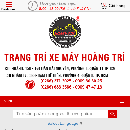
Thời gian làm việc:
0
Giỏ hàng
8:00 - 18:00
(Kể cả thứ 7 và CN)
Danh mục
(0286) 271 3025 - 0909 60 30 25
(0286) 686 3586 - 0909 47 47 13
MENU
Select Language
▼