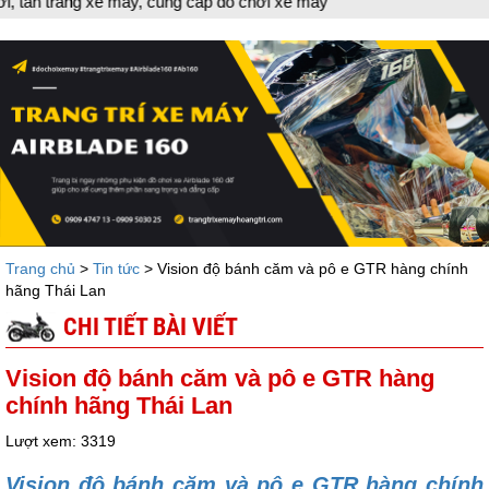
xe máy, cung cấp đồ chơi xe máy
Trang chủ
>
Tin tức
> Vision độ bánh căm và pô e GTR hàng chính
hãng Thái Lan
CHI TIẾT BÀI VIẾT
Vision độ bánh căm và pô e GTR hàng
chính hãng Thái Lan
Lượt xem: 3319
Vision độ bánh căm và pô e GTR hàng chính