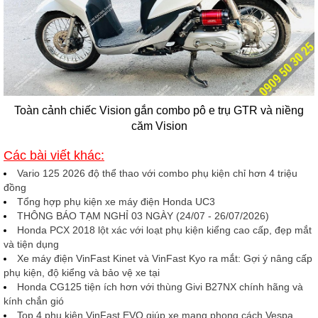
Toàn cảnh chiếc Vision gắn combo pô e trụ GTR và niềng
căm Vision
Các bài viết khác:
Vario 125 2026 độ thể thao với combo phụ kiện chỉ hơn 4 triệu
đồng
Tổng hợp phụ kiện xe máy điện Honda UC3
THÔNG BÁO TẠM NGHỈ 03 NGÀY (24/07 - 26/07/2026)
Honda PCX 2018 lột xác với loạt phụ kiện kiểng cao cấp, đẹp mắt
và tiện dụng
Xe máy điện VinFast Kinet và VinFast Kyo ra mắt: Gợi ý nâng cấp
phụ kiện, độ kiểng và bảo vệ xe tại
Honda CG125 tiện ích hơn với thùng Givi B27NX chính hãng và
kính chắn gió
Top 4 phụ kiện VinFast EVO giúp xe mang phong cách Vespa