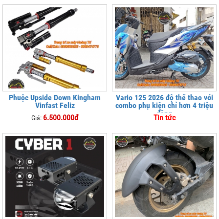
Phuộc Upside Down Kingham
Vario 125 2026 độ thể thao với
Vinfast Feliz
combo phụ kiện chỉ hơn 4 triệu
đồng
6.500.000đ
Tin tức
Giá: