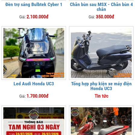
Đèn trợ sáng Bulbtek Cyber 1
Chắn bùn sau MSX - Chắn bùn 4
chân
2.100.000đ
350.000đ
Giá:
Giá:
Led Audi Honda UC3
Tổng hợp phụ kiện xe máy điện
Honda UC3
1.700.000đ
Tin tức
Giá: