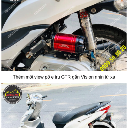
Thêm một view pô e trụ GTR gắn Vision nhìn từ xa