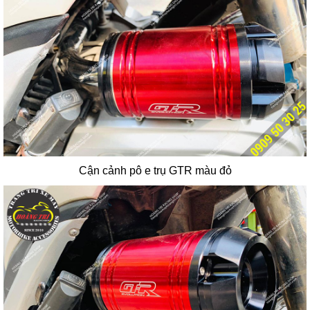
Cận cảnh pô e trụ GTR màu đỏ