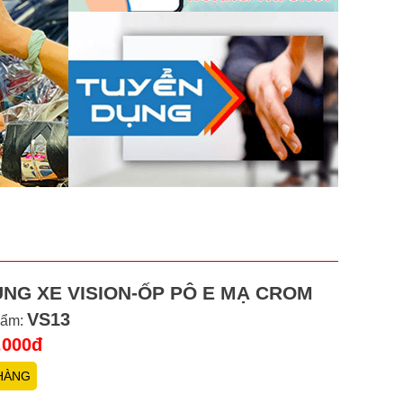
ÙNG XE VISION-ỐP PÔ E MẠ CROM
VS13
hẩm:
.000đ
HÀNG