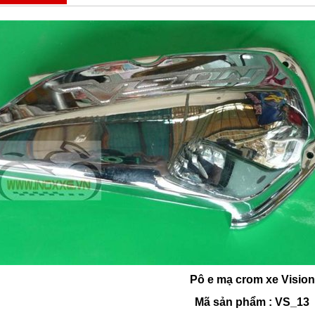
Pô e mạ crom xe Vision
Mã sản phẩm : VS_13