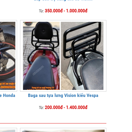
350.000đ - 1.000.000đ
Từ:
xe Honda
Baga sau tựa lưng Vision kiểu Vespa
200.000đ - 1.400.000đ
Từ: