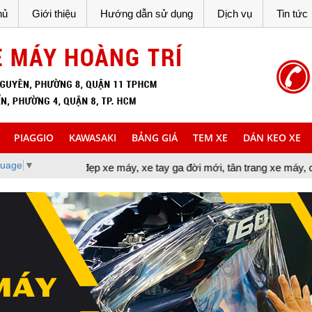
hủ
Giới thiệu
Hướng dẫn sử dụng
Dịch vụ
Tin tức
PIAGGIO
KAWASAKI
BẢNG GIÁ
TEM XE
DÁN KEO XE
guage
▼
ẹp xe máy, xe tay ga đời mới, tân trang xe máy, cung cấp đồ chơi 