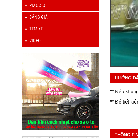
PIAGGIO
BẢNG GIÁ
TEM XE
VIDEO
HƯỚNG D
** Nếu không
** Để tiết ki
THÔNG TI