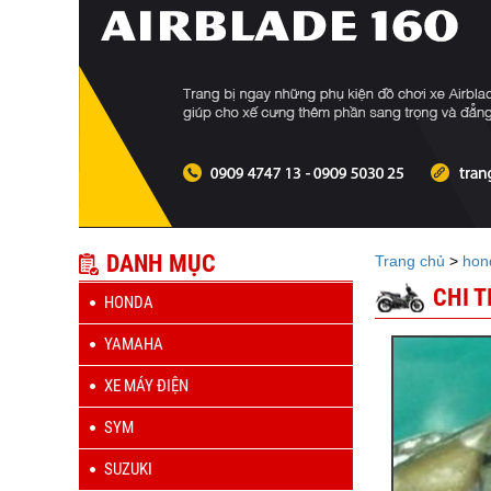
DANH MỤC
Trang chủ
>
hon
CHI 
HONDA
YAMAHA
XE MÁY ĐIỆN
SYM
SUZUKI