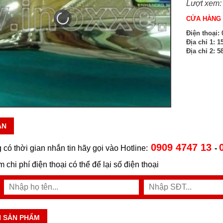
Lượt xem:
CỬA HÀNG 
Điện thoại:
0
Địa chỉ 1:
15
Địa chỉ 2:
58
ẪN
0909 4747 13
 có thời gian nhắn tin hãy gọi vào Hotline:
-
ệm chi phí điện thoại có thể để lại số điện thoại
N SẢN PHẨM