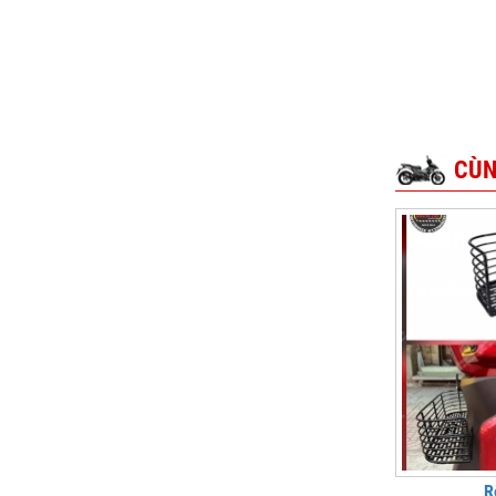
CÙN
R