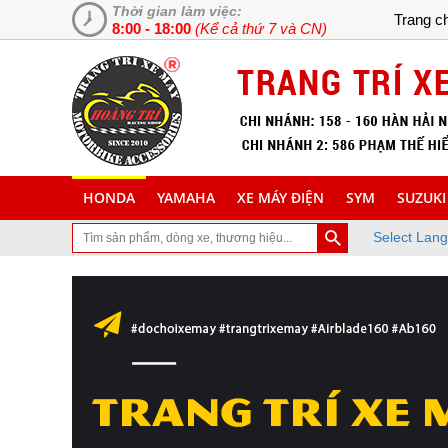
Thời gian làm việc:
Trang c
8:00 - 18:00
(Kể cả thứ 7 và CN)
HONDA
YAMAHA
XE MÁY ĐIỆN
SYM
SUZUKI
Select Lan
trang Web chuyên cung cấp và lắp đặt phụ tùng inox trang trí làm đ