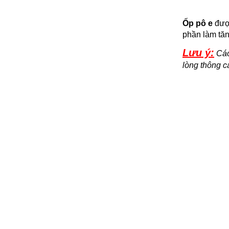
Ốp pô e
được
phần làm tăn
Lưu ý:
Các 
lòng thông 