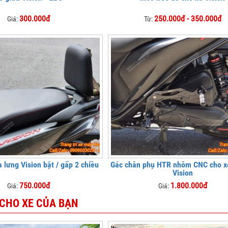
300.000đ
250.000đ - 350.000đ
Giá:
Từ:
 lưng Vision bật / gấp 2 chiều
Gác chân phụ HTR nhôm CNC cho 
Vision
750.000đ
1.800.000đ
Giá:
Giá:
 CHO XE CỦA BẠN