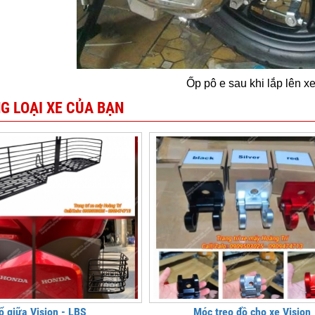
Ốp pô e sau khi lắp lên xe
G LOẠI XE CỦA BẠN
ổ giữa Vision - LBS
Móc treo đồ cho xe Vision