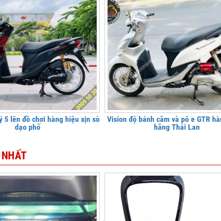
ý 5 lên đồ chơi hàng hiệu xịn sò
Vision độ bánh căm và pô e GTR hà
dạo phố
hãng Thái Lan
 NHẤT