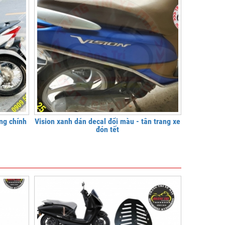
ng chính
Vision xanh dán decal đổi màu - tân trang xe
đón tết