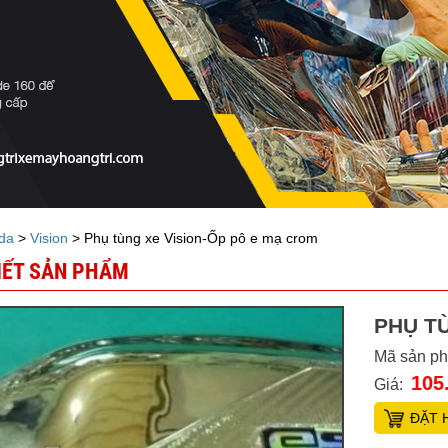
da
>
Vision
> Phụ tùng xe Vision-Ốp pô e mạ crom
TIẾT SẢN PHẨM
PHỤ T
Mã sản p
105
Giá:
ĐẶT 