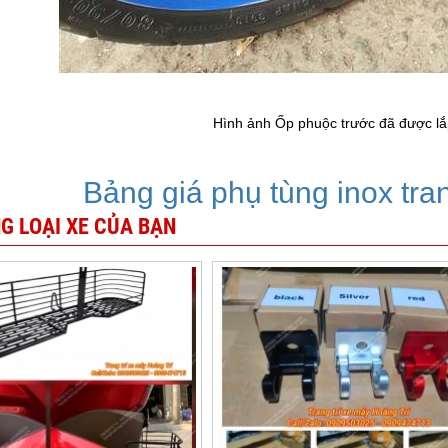
Hình ảnh Ốp phuộc trước đã được lắp
Bảng giá phụ tùng inox tran
G LOẠI XE CỦA BẠN