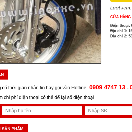
Lượt xem:
CỬA HÀNG 
Điện thoại:
0
Địa chỉ 1:
15
Địa chỉ 2:
58
ẪN
0909 4747 13
 có thời gian nhắn tin hãy gọi vào Hotline:
-
ệm chi phí điện thoại có thể để lại số điện thoại
N SẢN PHẨM