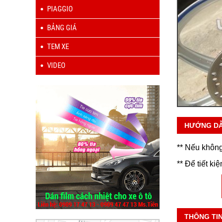
PIAGGIO
BẢNG GIÁ
TEM XE
VIDEO
HƯỚNG D
** Nếu không
** Để tiết ki
THÔNG TI