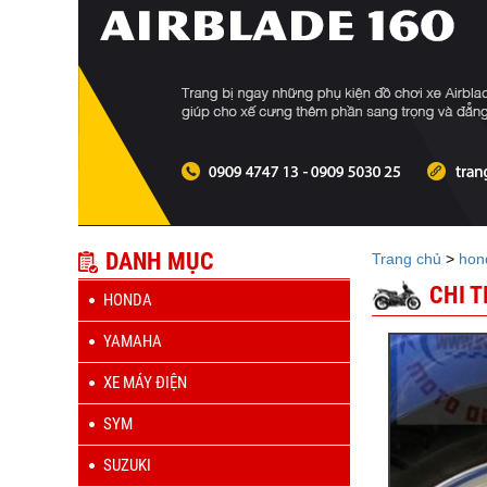
DANH MỤC
Trang chủ
>
hon
CHI 
HONDA
YAMAHA
XE MÁY ĐIỆN
SYM
SUZUKI