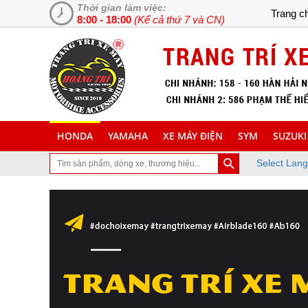
Thời gian làm việc:
Trang c
8:00 - 18:00
(Kể cả thứ 7 và CN)
HONDA
YAMAHA
XE MÁY ĐIỆN
SYM
SUZUKI
Select Lan
hé thăm trang Web chuyên cung cấp và lắp đặt phụ tùng inox trang t