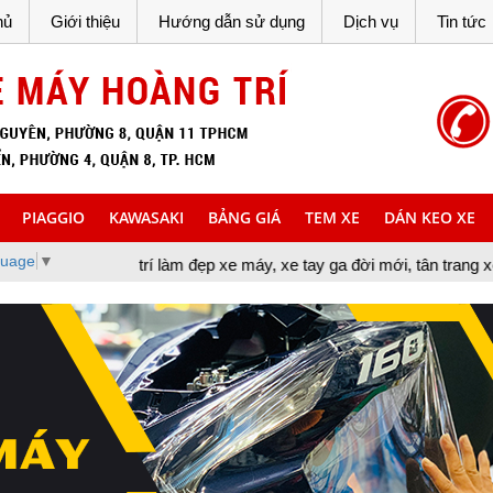
hủ
Giới thiệu
Hướng dẫn sử dụng
Dịch vụ
Tin tức
PIAGGIO
KAWASAKI
BẢNG GIÁ
TEM XE
DÁN KEO XE
guage
▼
rí làm đẹp xe máy, xe tay ga đời mới, tân trang xe máy, cung cấp 