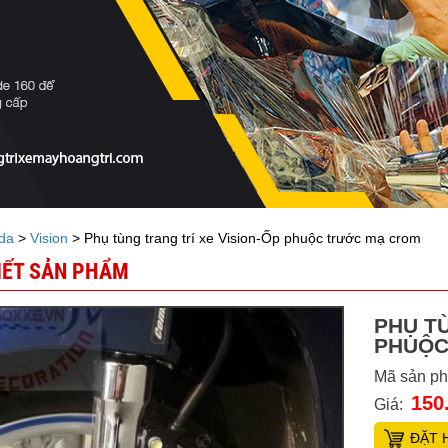
da
>
Vision
> Phụ tùng trang trí xe Vision-Ốp phuộc trước mạ crom
TIẾT SẢN PHẨM
PHỤ TÙ
PHUỘC
Mã sản p
150
Giá:
ĐẶT 