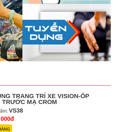
NG TRANG TRÍ XE VISION-ỐP
 TRƯỚC MẠ CROM
VS38
hẩm:
.000đ
HÀNG