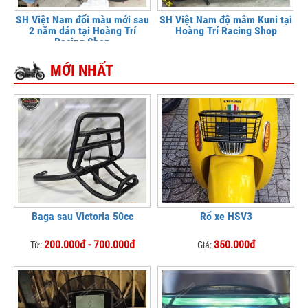
SH Việt Nam đổi màu mới sau
SH Việt Nam độ mâm Kuni tại
2 năm dán tại Hoàng Trí
Hoàng Trí Racing Shop
Racing Shop
MỚI NHẤT
Baga sau Victoria 50cc
Rổ xe HSV3
200.000đ - 700.000đ
350.000đ
Từ:
Giá: