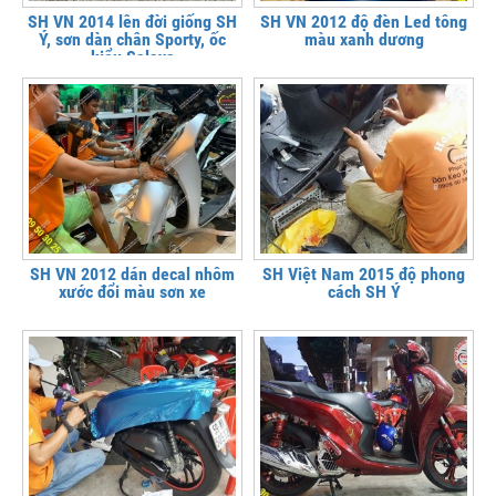
SH VN 2014 lên đời giống SH
SH VN 2012 độ đèn Led tông
Ý, sơn dàn chân Sporty, ốc
màu xanh dương
kiểu Salaya
SH VN 2012 dán decal nhôm
SH Việt Nam 2015 độ phong
xước đổi màu sơn xe
cách SH Ý