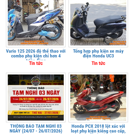
Vario 125 2026 độ thể thao với
Tổng hợp phụ kiện xe máy
combo phụ kiện chỉ hơn 4
điện Honda UC3
triệu đồng
Tin tức
Tin tức
THÔNG BÁO TẠM NGHỈ 03
Honda PCX 2018 lột xác với
NGÀY (24/07 - 26/07/2026)
loạt phụ kiện kiểng cao cấp,