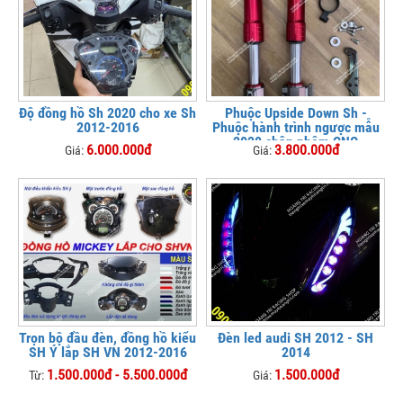
Độ đồng hồ Sh 2020 cho xe Sh
Phuộc Upside Down Sh -
2012-2016
Phuộc hành trình ngược mẫu
2020 chân nhôm CNC
6.000.000đ
3.800.000đ
Giá:
Giá:
Trọn bộ đầu đèn, đồng hồ kiểu
Đèn led audi SH 2012 - SH
SH Ý lắp SH VN 2012-2016
2014
1.500.000đ - 5.500.000đ
1.500.000đ
Từ:
Giá: