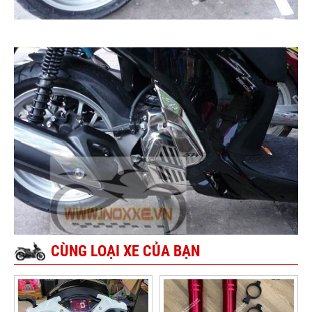
CÙNG LOẠI XE CỦA BẠN