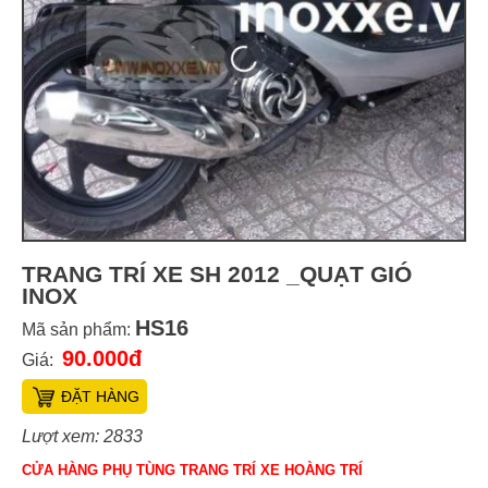
TRANG TRÍ XE SH 2012 _QUẠT GIÓ
INOX
HS16
Mã sản phẩm:
90.000đ
Giá:
ĐẶT HÀNG
Lượt xem: 2833
CỬA HÀNG PHỤ TÙNG TRANG TRÍ XE HOÀNG TRÍ