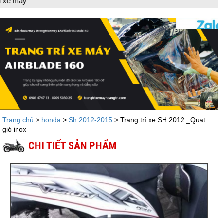
Dán
Trang chủ
>
honda
>
Sh 2012-2015
> Trang trí xe SH 2012 _Quạt
gió inox
CHI TIẾT SẢN PHẨM