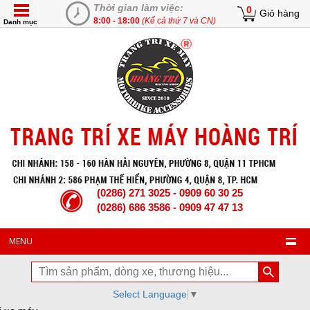
Thời gian làm việc:
0
Giỏ hàng
8:00 - 18:00
(Kể cả thứ 7 và CN)
Danh mục
(0286) 271 3025 - 0909 60 30 25
(0286) 686 3586 - 0909 47 47 13
MENU
Select Language
▼