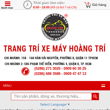
Thời gian làm việc:
0
Giỏ hàng
8:00 - 18:00
(Kể cả thứ 7 và CN)
Danh mục
(0286) 271 3025 - 0909 60 30 25
(0286) 686 3586 - 0909 47 47 13
MENU
Select Language
▼