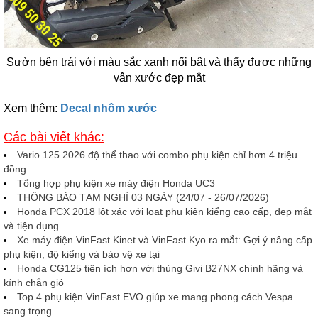
Sườn bên trái với màu sắc xanh nối bật và thấy được những
vân xước đẹp mắt
Xem thêm:
Decal nhôm xước
Các bài viết khác:
Vario 125 2026 độ thể thao với combo phụ kiện chỉ hơn 4 triệu
đồng
Tổng hợp phụ kiện xe máy điện Honda UC3
THÔNG BÁO TẠM NGHỈ 03 NGÀY (24/07 - 26/07/2026)
Honda PCX 2018 lột xác với loạt phụ kiện kiểng cao cấp, đẹp mắt
và tiện dụng
Xe máy điện VinFast Kinet và VinFast Kyo ra mắt: Gợi ý nâng cấp
phụ kiện, độ kiểng và bảo vệ xe tại
Honda CG125 tiện ích hơn với thùng Givi B27NX chính hãng và
kính chắn gió
Top 4 phụ kiện VinFast EVO giúp xe mang phong cách Vespa
sang trọng