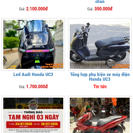
chân
2.100.000đ
350.000đ
Giá:
Giá:
Led Audi Honda UC3
Tổng hợp phụ kiện xe máy điện
Honda UC3
1.700.000đ
Tin tức
Giá: