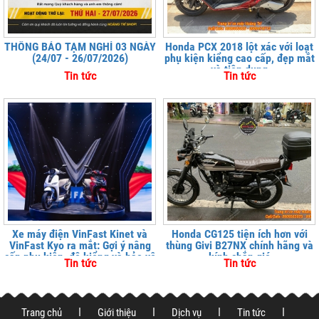
THÔNG BÁO TẠM NGHỈ 03 NGÀY
Honda PCX 2018 lột xác với loạt
(24/07 - 26/07/2026)
phụ kiện kiểng cao cấp, đẹp mắt
và tiện dụng
Tin tức
Tin tức
Xe máy điện VinFast Kinet và
Honda CG125 tiện ích hơn với
VinFast Kyo ra mắt: Gợi ý nâng
thùng Givi B27NX chính hãng và
cấp phụ kiện, độ kiểng và bảo vệ
kính chắn gió
Tin tức
Tin tức
xe tại
Trang chủ
Giới thiệu
Dịch vụ
Tin tức