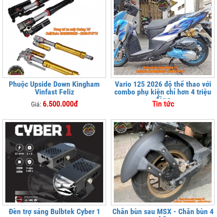
Phuộc Upside Down Kingham
Vario 125 2026 độ thể thao với
Vinfast Feliz
combo phụ kiện chỉ hơn 4 triệu
đồng
6.500.000đ
Tin tức
Giá:
Đèn trợ sáng Bulbtek Cyber 1
Chắn bùn sau MSX - Chắn bùn 4