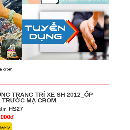
mạ crom
NG TRANG TRÍ XE SH 2012_ỐP
 TRƯỚC MẠ CROM
HS27
hẩm:
.000đ
HÀNG