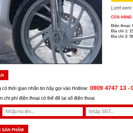
Lượt xem:
CỬA HÀNG 
Điện thoại:
0
Địa chỉ 1:
15
Địa chỉ 2:
58
ẪN
0909 4747 13
 có thời gian nhắn tin hãy gọi vào Hotline:
-
ệm chi phí điện thoại có thể để lại số điện thoại
N SẢN PHẨM