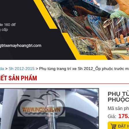
da
>
Sh 2012-2015
> Phụ tùng trang trí xe Sh 2012_Ốp phuộc trước 
TIẾT SẢN PHẨM
PHỤ TÙ
PHUỘC
Mã sản p
175
Giá:
ĐẶT 