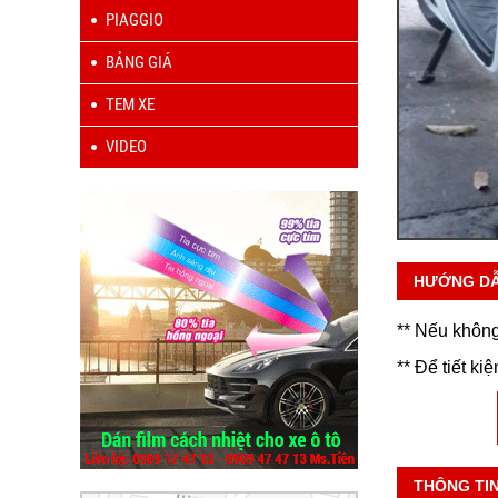
PIAGGIO
BẢNG GIÁ
TEM XE
VIDEO
HƯỚNG D
** Nếu không
** Để tiết ki
THÔNG TI