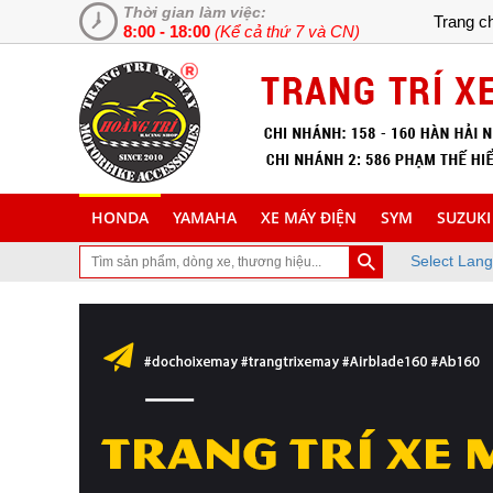
Thời gian làm việc:
Trang c
8:00 - 18:00
(Kể cả thứ 7 và CN)
HONDA
YAMAHA
XE MÁY ĐIỆN
SYM
SUZUKI
Select Lan
ạn đã ghé thăm trang Web chuyên cung cấp và lắp đặt phụ tùng inox