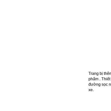
Trang bị thê
phẩm . Thiế
đường sọc n
xe.