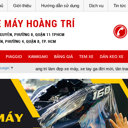
hủ
Giới thiệu
Hướng dẫn sử dụng
Dịch vụ
Tin tức
PIAGGIO
KAWASAKI
BẢNG GIÁ
TEM XE
DÁN KEO XE
guage
▼
 trang trí làm đẹp xe máy, xe tay ga đời mới, tân trang xe máy, cu