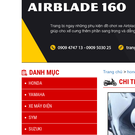
DANH MỤC
Trang chủ
>
hon
CHI 
HONDA
YAMAHA
XE MÁY ĐIỆN
SYM
SUZUKI