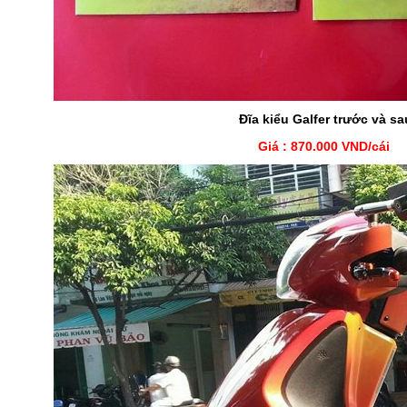
Đĩa kiểu Galfer trước và sa
Giá : 870.000 VND/cái