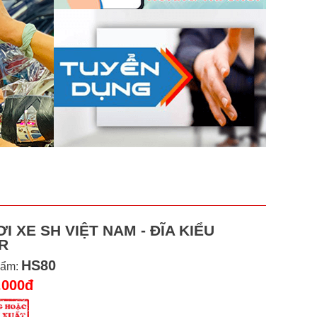
I XE SH VIỆT NAM - ĐĨA KIỂU
R
HS80
hẩm:
.000đ