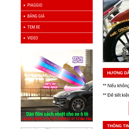
PIAGGIO
BẢNG GIÁ
TEM XE
VIDEO
HƯỚNG D
** Nếu không
** Để tiết ki
THÔNG TI