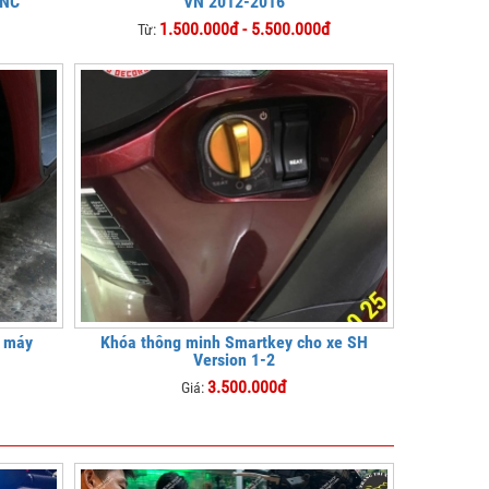
CNC
VN 2012-2016
1.500.000đ - 5.500.000đ
Từ:
e máy
Khóa thông minh Smartkey cho xe SH
Version 1-2
3.500.000đ
Giá: