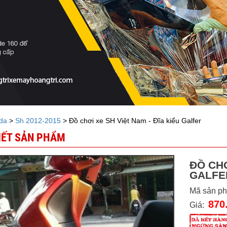
da
>
Sh 2012-2015
> Đồ chơi xe SH Việt Nam - Đĩa kiểu Galfer
TIẾT SẢN PHẨM
ĐỒ CHƠ
GALFE
Mã sản p
870
Giá: