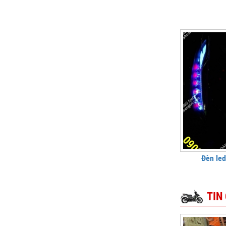
Đèn led
TIN