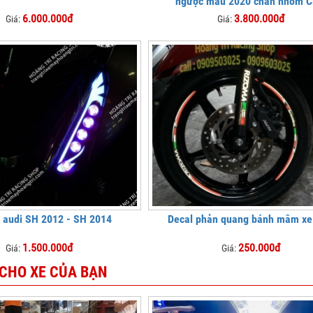
ngược mẫu 2020 chân nhôm 
6.000.000đ
3.800.000đ
Giá:
Giá:
 audi SH 2012 - SH 2014
Decal phản quang bánh mâm x
1.500.000đ
250.000đ
Giá:
Giá:
 CHO XE CỦA BẠN