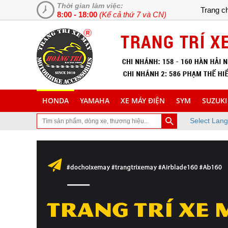
Thời gian làm việc:
Trang c
8:00 - 18:00
(Kể cả thứ 7 và CN)
HONDA
YAMAHA
XE MÁY ĐIỆN
SYM
SUZUKI
Select Lan
hé thăm trang Web chuyên cung cấp và lắp đặt phụ tùng inox trang t