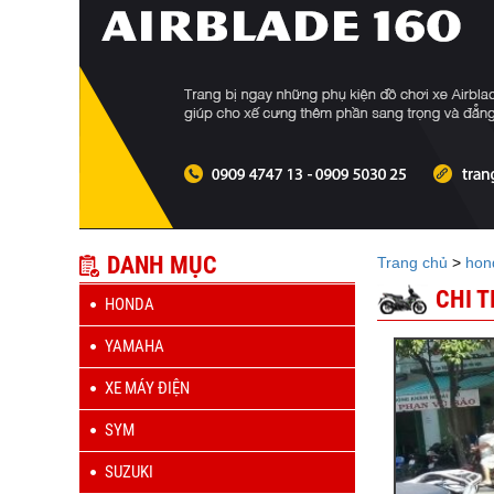
DANH MỤC
Trang chủ
>
hon
CHI 
HONDA
YAMAHA
XE MÁY ĐIỆN
SYM
SUZUKI