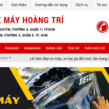
hủ
Giới thiệu
Hướng dẫn sử dụng
Dịch vụ
Tin tức
PIAGGIO
KAWASAKI
BẢNG GIÁ
TEM XE
DÁN KEO XE
guage
▼
rí làm đẹp xe máy, xe tay ga đời mới, tân trang xe máy, cung cấp 