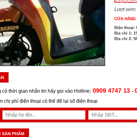
Lượt xem:
CỬA HÀNG 
Điện thoại:
0
Địa chỉ 1:
15
Địa chỉ 2:
58
ẪN
0909 4747 13
 có thời gian nhắn tin hãy gọi vào Hotline:
-
ệm chi phí điện thoại có thể để lại số điện thoại
N SẢN PHẨM