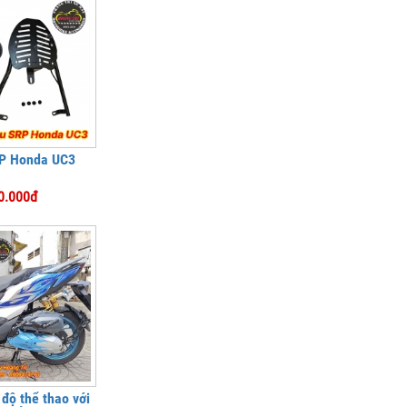
P Honda UC3
0.000đ
độ thể thao với