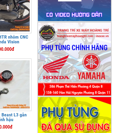
 HTR nhôm CNC
nda Vision
00.000đ
t Beast L3 gắn
ính hậu
0.000đ