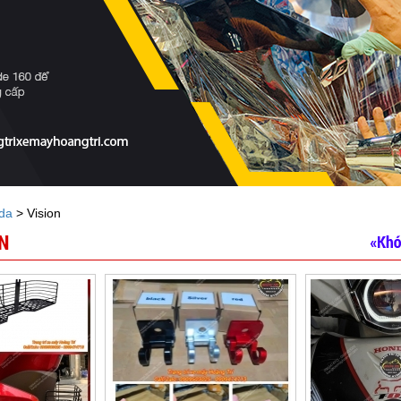
da
> Vision
N