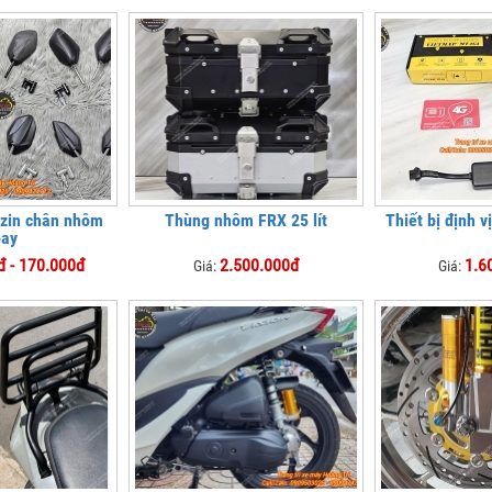
 zin chân nhôm
Thùng nhôm FRX 25 lít
Thiết bị định 
oay
đ - 170.000đ
2.500.000đ
1.6
Giá:
Giá: