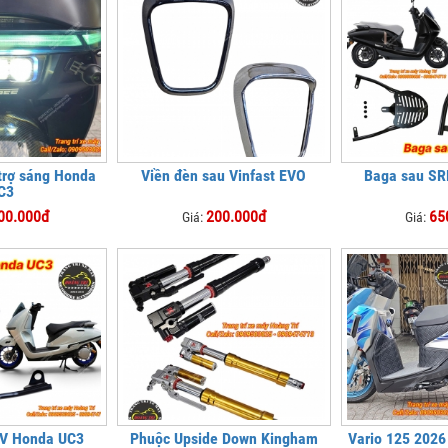
trợ sáng Honda
Viền đèn sau Vinfast EVO
Baga sau SR
C3
00.000đ
200.000đ
65
Giá:
Giá:
RV Honda UC3
Phuộc Upside Down Kingham
Vario 125 2026 