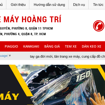
hủ
Giới thiệu
Hướng dẫn sử dụng
Dịch vụ
Tin tức
PIAGGIO
KAWASAKI
BẢNG GIÁ
TEM XE
DÁN KEO XE
guage
▼
xe tay ga đời mới, tân trang xe máy, cung cấp đồ chơi xe máy