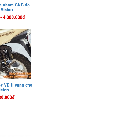
m nhôm CNC độ
 Vision
- 4.000.000đ
y VD ti vàng cho
ision
80.000đ