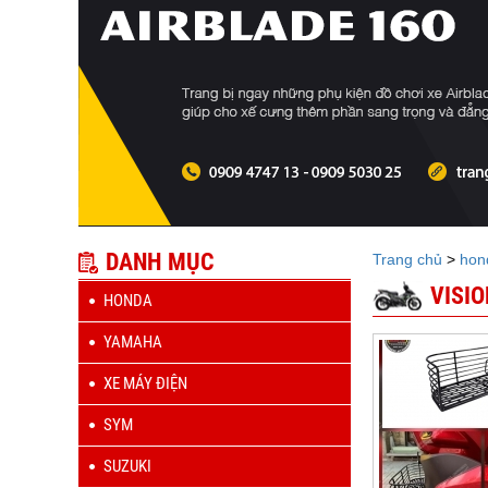
DANH MỤC
Trang chủ
>
hon
VISIO
HONDA
YAMAHA
XE MÁY ĐIỆN
SYM
SUZUKI