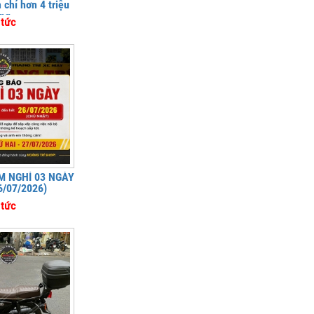
chỉ hơn 4 triệu
ng
 tức
 NGHỈ 03 NGÀY
6/07/2026)
 tức