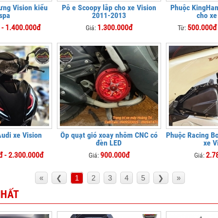
ưng Vision kiểu
Pô e Scoopy lắp cho xe Vision
Phuộc KingHa
spa
2011-2013
cho xe
 - 1.400.000đ
1.300.000đ
500.000đ 
Giá:
Từ:
udi xe Vision
Ốp quạt gió xoay nhôm CNC có
Phuộc Racing Bo
đèn LED
xe V
đ - 2.300.000đ
900.000đ
2.7
Giá:
Giá:
«
❮
1
2
3
4
5
❯
»
NHẤT