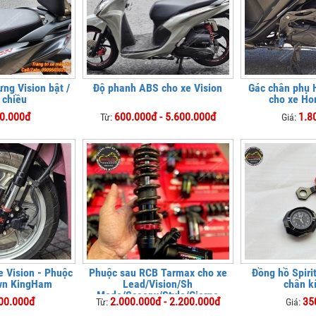
ưng Vision bật /
Độ phanh ABS cho xe Vision
Gác chân phụ
 chiều
cho xe Ho
0.000đ
600.000đ - 5.600.000đ
1.8
Từ:
Giá:
e Vision - Phuộc
Phuộc sau RCB Tarmax cho xe
Đồng hồ Spiri
wn KingHam
Lead/Vision/Sh
chân k
Mode/Scoopy/Stylo/Giorno
00.000đ
2.000.000đ - 2.200.000đ
35
Từ:
Giá: