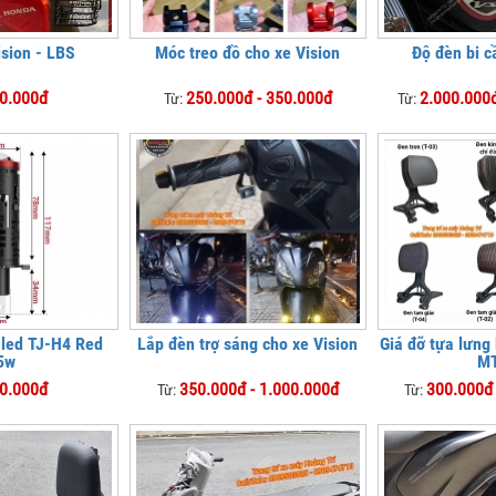
ision - LBS
Móc treo đồ cho xe Vision
Độ đèn bi c
0.000đ
250.000đ - 350.000đ
2.000.000đ
Từ:
Từ:
 led TJ-H4 Red
Lắp đèn trợ sáng cho xe Vision
Giá đỡ tựa lưng
5w
M
0.000đ
350.000đ - 1.000.000đ
300.000đ 
Từ:
Từ: