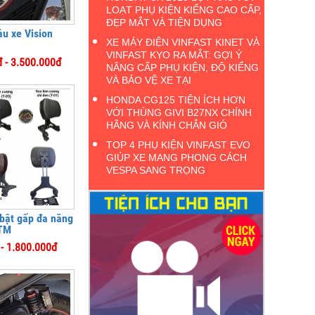
LOẠT PHỤ KIỆN KIỂNG CAO CẤP,
ĐẸP MẮT VÀ TIỆN DỤNG
ầu xe Vision
XE MÁY ĐIỆN VINFAST KINET VÀ
VINFAST KYO RA MẮT: GỢI Ý
 - 3.500.000đ
NÂNG CẤP PHỤ KIỆN, ĐỘ KIỂNG
VÀ BẢO VỆ XE TẠI
HONDA CG125 TIỆN ÍCH HƠN
VỚI THÙNG GIVI B27NX CHÍNH
HÃNG VÀ KÍNH CHẮN GIÓ
TOP 4 PHỤ KIỆN VINFAST EVO
GIÚP XE MANG PHONG CÁCH
VESPA SANG TRỌNG
 bật gấp đa năng
TM
- 1.800.000đ