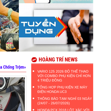
HOÀNG TRÍ NEWS
VARIO 125 2026 ĐỘ THỂ THAO
VỚI COMBO PHỤ KIỆN CHỈ HƠN
4 TRIỆU ĐỒNG
TỔNG HỢP PHỤ KIỆN XE MÁY
ĐIỆN HONDA UC3
THÔNG BÁO TẠM NGHỈ 03 NGÀY
(24/07 - 26/07/2026)
HONDA PCX 2018 LỘT XÁC VỚI