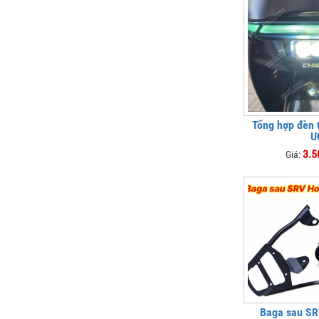
Tổng hợp đèn 
U
3.5
Giá:
Baga sau S