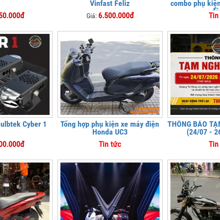
Vinfast Feliz
combo phụ kiện 
đồ
50.000đ
6.500.000đ
Tin
Giá:
Bulbtek Cyber 1
Tổng hợp phụ kiện xe máy điện
THÔNG BÁO TẠM
Honda UC3
(24/07 - 2
00.000đ
Tin tức
Tin