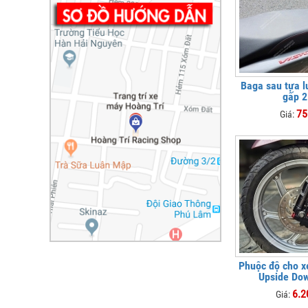
Baga sau tựa l
gấp 2
75
Giá:
Phuộc độ cho x
Upside Do
6.2
Giá: