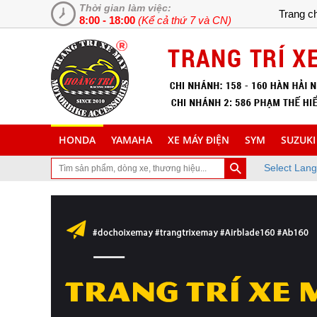
Thời gian làm việc:
Trang c
8:00 - 18:00
(Kể cả thứ 7 và CN)
HONDA
YAMAHA
XE MÁY ĐIỆN
SYM
SUZUKI
Select Lan
uyên cung cấp và lắp đặt phụ tùng inox trang trí làm đẹp xe máy, 