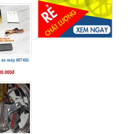
vị xe máy MT4Gi
00.000đ