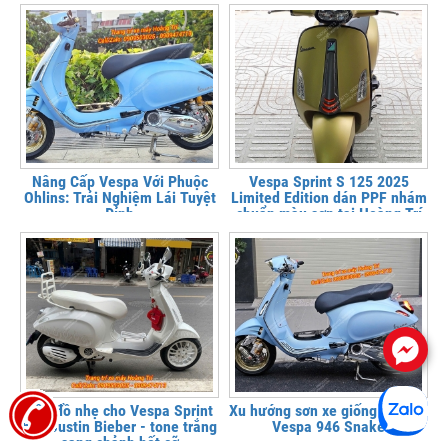
tại Hoàng Trí Shop
Nâng Cấp Vespa Với Phuộc
Vespa Sprint S 125 2025
Ohlins: Trải Nghiệm Lái Tuyệt
Limited Edition dán PPF nhám
Đỉnh
chuẩn màu sơn tại Hoàng Trí
Shop
.
Lên đồ nhẹ cho Vespa Sprint
Xu hướng sơn xe giống màu xe
bản Justin Bieber - tone trắng
Vespa 946 Snake
sang chảnh hết cỡ