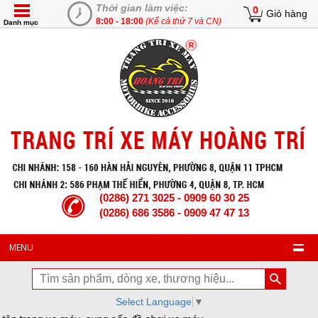
Thời gian làm việc:
0
Giỏ hàng
8:00 - 18:00
(Kể cả thứ 7 và CN)
Danh mục
(0286) 271 3025 - 0909 60 30 25
(0286) 686 3586 - 0909 47 47 13
MENU
Select Language
▼