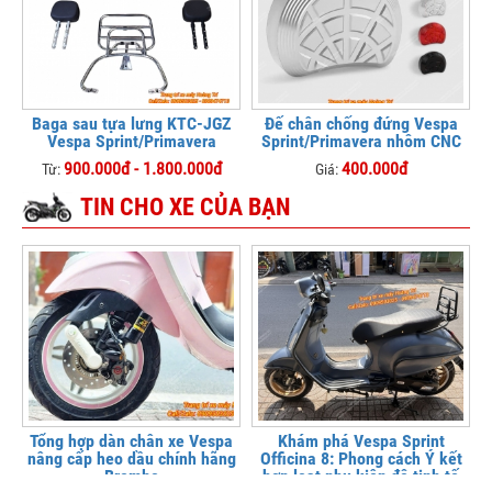
Baga sau tựa lưng KTC-JGZ
Đế chân chống đứng Vespa
Vespa Sprint/Primavera
Sprint/Primavera nhôm CNC
900.000đ - 1.800.000đ
400.000đ
Từ:
Giá:
TIN CHO XE CỦA BẠN
Tổng hợp dàn chân xe Vespa
Khám phá Vespa Sprint
nâng cấp heo dầu chính hãng
Officina 8: Phong cách Ý kết
Brembo
hợp loạt phụ kiện độ tinh tế