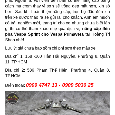
phí). Ngoài ra, với viền đèn bạn có thể nâng cấp bằng
cách mạ crom thay vì sơn sẽ trông đẹp mắt hơn, xịn sò
hơn. Sau khi hoàn thiện nâng cấp, trọn bộ đầu đèn zin
trên xe được tháo ra sẽ gửi lại cho khách. Anh em muốn
có trải nghiệm mới, trang trí cho xe nhưng chưa biết lên
gì thì có thể tham khảo nhẹ qua dịch vụ
nâng cấp đèn
pha Vespa Sprint cho Vespa Primavera
tại Hoàng Trí
Shop nhé!
Lưu ý: giá chưa bao gồm chi phí sơn theo màu xe
Địa chỉ 1: 158 -160 Hàn Hải Nguyên, Phường 8, Quận
11, TP.HCM
Địa chỉ 2: 586 Phạm Thế Hiển, Phường 4, Quận 8,
TP.HCM
0909 4747 13 - 0909 5030 25
Điện thoại: