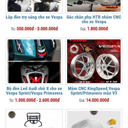
Lắp đèn trợ sáng cho xe Vespa
Gác chân phụ HTR nhôm CNC
cho xe Vespa
350.000đ - 3.000.000đ
1.800.000đ
Từ:
Giá:
Bộ đèn Led Audi chữ X cho xe
Mâm CNC KingSpeed Vespa
Vespa Sprint/Vespa Primavera
Sprint/Primavera mẫu V3
1.300.000đ - 2.600.000đ
14.000.000đ
Từ:
Giá: