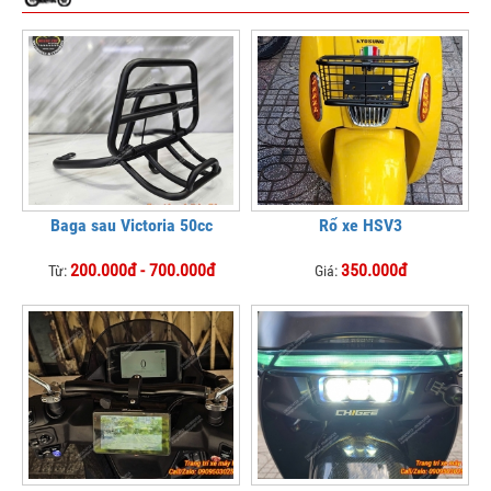
Baga sau Victoria 50cc
Rổ xe HSV3
200.000đ - 700.000đ
350.000đ
Từ:
Giá: