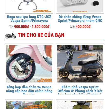
Baga sau tựa lưng KTC-JGZ
Đế chân chống đứng Vespa
Vespa Sprint/Primavera
Sprint/Primavera nhôm CNC
900.000đ - 1.800.000đ
400.000đ
Từ:
Giá:
TIN CHO XE CỦA BẠN
Tổng hợp dàn chân xe Vespa
Khám phá Vespa Sprint
nâng cấp heo dầu chính hãng
Officina 8: Phong cách Ý kết
Brembo
hợp loạt phụ kiện độ tinh tế
tại Hoàng Trí Shop