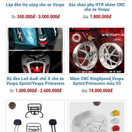
Lắp đèn trợ sáng cho xe Vespa
Gác chân phụ HTR nhôm CNC
cho xe Vespa
350.000đ - 3.000.000đ
1.800.000đ
Từ:
Giá:
Bộ đèn Led Audi chữ X cho xe
Mâm CNC KingSpeed Vespa
Vespa Sprint/Vespa Primavera
Sprint/Primavera mẫu V3
1.300.000đ - 2.600.000đ
14.000.000đ
Từ:
Giá: