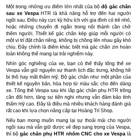
Một trong những ưu điểm lớn nhất của bộ
độ gác chân
sau xe Vespa
HTR là khả năng hỗ trợ đến hai người
ngồi sau. Điều này cực kỳ hữu ích với gia đình có trẻ nhỏ,
hoặc những chuyến đi ngắn trong nội thành cần chở
thêm người. Thiết kế gác chân kép giúp mỗi người có
một vị trí đặt chân riêng, không bị chồng lên nhau gây khó
chịu. Đây chính là điểm khác biệt mà gác chân zin hoàn
toàn không thể mang lại trải nghiệm này.
Nhìn góc nghiêng của xe, bạn có thể thấy tổng thể xe
Vespa vẫn giữ nguyên sự thanh lịch đặc trưng, không hề
bị thô hay mất thẩm mỹ. Bộ gác chân như một phần của
thiết kế nguyên bản, hòa hợp từ màu sắc cho đến dáng
xe. Tổng thể Vespa sau khi lắp gác chân phụ HTR trông
cân đối hơn, tăng sự tiện nghi nhưng vẫn đảm bảo tính
thẩm mỹ cao. Đây là điều mà nhiều khách hàng đánh giá
rất cao khi lựa chọn nâng cấp tại Hoàng Trí Shop.
Nếu bạn mong muốn mang lại sự thoải mái cho người
ngồi sau mà vẫn giữ được vẻ đẹp sang trọng của Vespa,
thì bộ
gác chân phụ HTR nhôm CNC cho xe Vespa
là