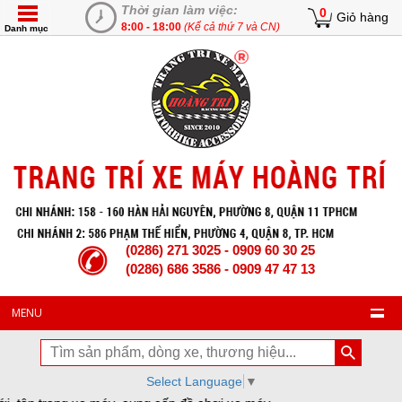
Thời gian làm việc:
0
Giỏ hàng
8:00 - 18:00
(Kể cả thứ 7 và CN)
Danh mục
(0286) 271 3025 - 0909 60 30 25
(0286) 686 3586 - 0909 47 47 13
MENU
Select Language
▼