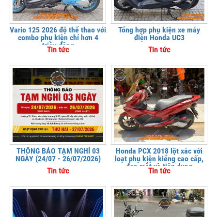
Vario 125 2026 độ thể thao với
Tổng hợp phụ kiện xe máy
combo phụ kiện chỉ hơn 4
điện Honda UC3
triệu đồng
Tin tức
Tin tức
THÔNG BÁO TẠM NGHỈ 03
Honda PCX 2018 lột xác với
NGÀY (24/07 - 26/07/2026)
loạt phụ kiện kiểng cao cấp,
đẹp mắt và tiện dụng
Tin tức
Tin tức