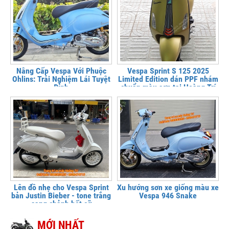
Nâng Cấp Vespa Với Phuộc
Vespa Sprint S 125 2025
Ohlins: Trải Nghiệm Lái Tuyệt
Limited Edition dán PPF nhám
Đỉnh
chuẩn màu sơn tại Hoàng Trí
Shop
Lên đồ nhẹ cho Vespa Sprint
Xu hướng sơn xe giống màu xe
bản Justin Bieber - tone trắng
Vespa 946 Snake
sang chảnh hết cỡ
MỚI NHẤT