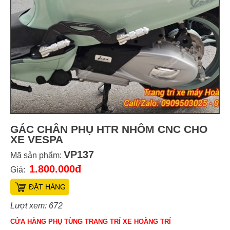
GÁC CHÂN PHỤ HTR NHÔM CNC CHO
XE VESPA
VP137
Mã sản phẩm:
1.800.000đ
Giá:
ĐẶT HÀNG
Lượt xem: 672
CỬA HÀNG PHỤ TÙNG TRANG TRÍ XE HOÀNG TRÍ