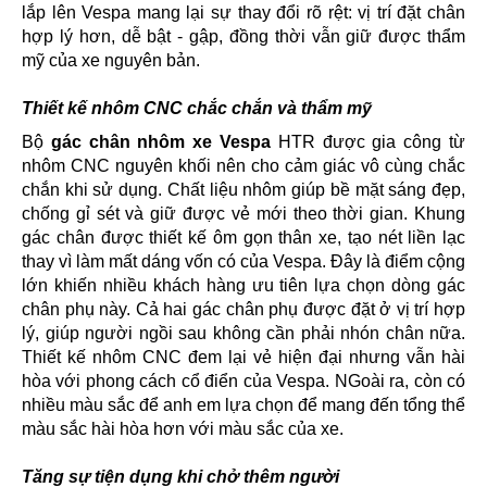
lắp lên Vespa mang lại sự thay đổi rõ rệt: vị trí đặt chân
hợp lý hơn, dễ bật - gập, đồng thời vẫn giữ được thẩm
mỹ của xe nguyên bản.
Thiết kế nhôm CNC chắc chắn và thẩm mỹ
Bộ
gác chân nhôm xe Vespa
HTR được gia công từ
nhôm CNC nguyên khối nên cho cảm giác vô cùng chắc
chắn khi sử dụng. Chất liệu nhôm giúp bề mặt sáng đẹp,
chống gỉ sét và giữ được vẻ mới theo thời gian. Khung
gác chân được thiết kế ôm gọn thân xe, tạo nét liền lạc
thay vì làm mất dáng vốn có của Vespa. Đây là điểm cộng
lớn khiến nhiều khách hàng ưu tiên lựa chọn dòng gác
chân phụ này. Cả hai gác chân phụ được đặt ở vị trí hợp
lý, giúp người ngồi sau không cần phải nhón chân nữa.
Thiết kế nhôm CNC đem lại vẻ hiện đại nhưng vẫn hài
hòa với phong cách cổ điển của Vespa. NGoài ra, còn có
nhiều màu sắc để anh em lựa chọn để mang đến tổng thể
màu sắc hài hòa hơn với màu sắc của xe.
Tăng sự tiện dụng khi chở thêm người