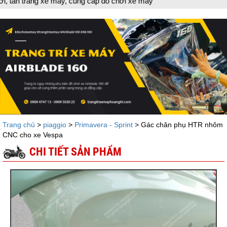
y, cung cấp đồ chơi xe máy
Trang chủ
>
piaggio
>
Primavera - Sprint
> Gác chân phụ HTR nhôm
CNC cho xe Vespa
CHI TIẾT SẢN PHẨM