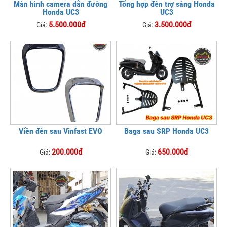
Màn hình camera dẫn đường
Tổng hợp đèn trợ sáng Honda
Honda UC3
UC3
5.500.000đ
3.500.000đ
Giá:
Giá:
Viền đèn sau Vinfast EVO
Baga sau SRP Honda UC3
200.000đ
650.000đ
Giá:
Giá: