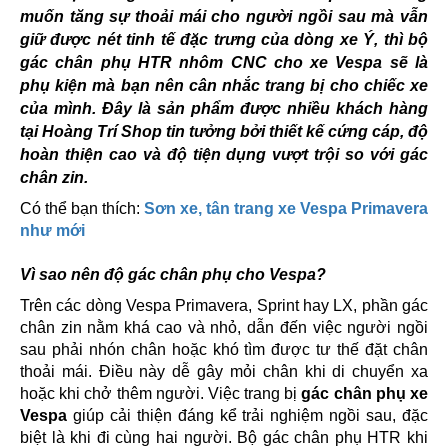
muốn tăng sự thoải mái cho người ngồi sau mà vẫn
giữ được nét tinh tế đặc trưng của dòng xe Ý, thì bộ
gác chân phụ HTR nhôm CNC cho xe Vespa sẽ là
phụ kiện mà bạn nên cân nhắc trang bị cho chiếc xe
của mình. Đây là sản phẩm được nhiều khách hàng
tại Hoàng Trí Shop tin tưởng bởi thiết kế cứng cáp, độ
hoàn thiện cao và độ tiện dụng vượt trội so với gác
chân zin.
Có thể bạn thích:
Sơn xe, tân trang xe Vespa Primavera
như mới
Vì sao nên độ gác chân phụ cho Vespa?
Trên các dòng Vespa Primavera, Sprint hay LX, phần gác
chân zin nằm khá cao và nhỏ, dẫn đến việc người ngồi
sau phải nhón chân hoặc khó tìm được tư thế đặt chân
thoải mái. Điều này dễ gây mỏi chân khi di chuyển xa
hoặc khi chở thêm người. Việc trang bị
gác chân phụ xe
Vespa
giúp cải thiện đáng kể trải nghiệm ngồi sau, đặc
biệt là khi đi cùng hai người. Bộ gác chân phụ HTR khi