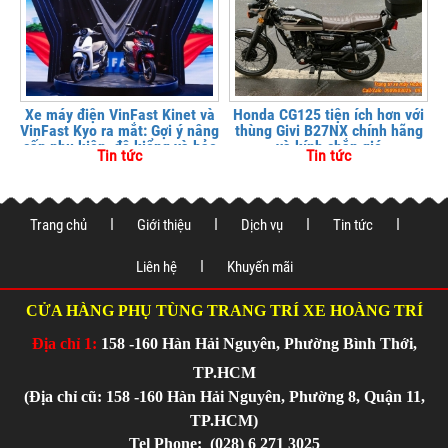
Xe máy điện VinFast Kinet và
Honda CG125 tiện ích hơn với
VinFast Kyo ra mắt: Gợi ý nâng
thùng Givi B27NX chính hãng
cấp phụ kiện, độ kiểng và bảo
và kính chắn gió
Tin tức
Tin tức
vệ xe tại
Trang chủ
Giới thiệu
Dịch vụ
Tin tức
Liên hệ
Khuyến mãi
CỬA HÀNG PHỤ TÙNG TRANG TRÍ XE HOÀNG TRÍ
Địa chỉ 1:
158 -160 Hàn Hải Nguyên, Phường Bình Thới,
TP.HCM
(Địa chỉ cũ: 158 -160 Hàn Hải Nguyên, Phường 8, Quận 11,
TP.HCM)
Tel Phone:
(028) 6 271 3025