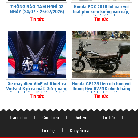
THÔNG BÁO TẠM NGHỈ 03
Honda PCX 2018 lột xác với
NGÀY (24/07 - 26/07/2026)
loạt phụ kiện kiểng cao cấp,
đẹp mắt và tiện dụng
Tin tức
Tin tức
Xe máy điện VinFast Kinet và
Honda CG125 tiện ích hơn với
VinFast Kyo ra mắt: Gợi ý nâng
thùng Givi B27NX chính hãng
cấp phụ kiện, độ kiểng và bảo
và kính chắn gió
Tin tức
Tin tức
vệ xe tại
Trang chủ
Giới thiệu
Dịch vụ
Tin tức
Liên hệ
Khuyến mãi