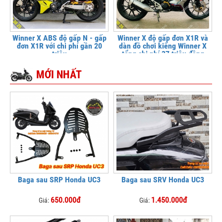
Winner X ABS độ gấp N - gấp
Winner X độ gấp đơn X1R và
đơn X1R với chi phí gần 20
dàn đồ chơi kiểng Winner X
triệu
tổng chi phí 37 triệu đồng
MỚI NHẤT
Baga sau SRP Honda UC3
Baga sau SRV Honda UC3
650.000đ
1.450.000đ
Giá:
Giá: