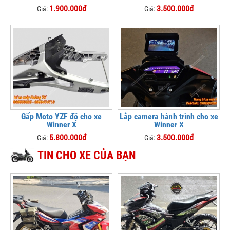
1.900.000đ
3.500.000đ
Giá:
Giá:
Gấp Moto YZF độ cho xe
Lắp camera hành trình cho xe
Winner X
Winner X
5.800.000đ
3.500.000đ
Giá:
Giá:
TIN CHO XE CỦA BẠN