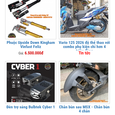
Phuộc Upside Down Kingham
Vario 125 2026 độ thể thao với
Vinfast Feliz
combo phụ kiện chỉ hơn 4
triệu đồng
6.500.000đ
Tin tức
Giá:
Đèn trợ sáng Bulbtek Cyber 1
Chắn bùn sau MSX - Chắn bùn
4 chân