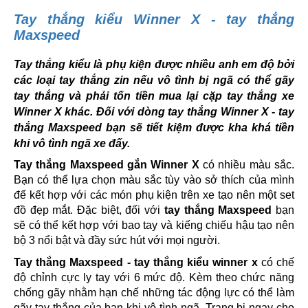
Tay thắng kiểu Winner X - tay thắng
Maxspeed
Tay thắng kiểu là phụ kiện được nhiều anh em độ bởi
các loại tay thắng zin nếu vô tình bị ngã có thể gãy
tay thắng và phải tốn tiền mua lại cặp tay thắng xe
Winner X khác. Đối với dòng tay thắng Winner X - tay
thắng Maxspeed bạn sẽ tiết kiệm được kha khá tiền
khi vô tình ngã xe đấy.
Tay thắng Maxspeed gắn Winner X
có nhiều màu sắc.
Bạn có thể lựa chọn màu sắc tùy vào sở thích của mình
để kết hợp với các món phụ kiện trên xe tạo nên một set
đồ đẹp mắt. Đặc biệt, đối với
tay thắng Maxspeed
bạn
sẽ có thể kết hợp với bao tay và kiếng chiếu hậu tạo nên
bộ 3 nổi bật và đầy sức hút với mọi người.
Tay thắng Maxspeed - tay thắng kiểu winner x
có chế
độ chỉnh cực ly tay với 6 mức độ. Kèm theo chức năng
chống gãy nhằm hạn chế những tác động lực có thể làm
gãy tay thắng của bạn khi vô tình ngã. Trang bị ngay cho