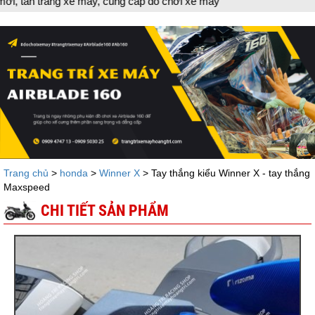
rang xe máy, cung cấp đồ chơi xe máy
Trang chủ
>
honda
>
Winner X
> Tay thắng kiểu Winner X - tay thắng
Maxspeed
CHI TIẾT SẢN PHẨM