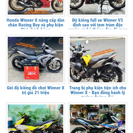
Honda Winner X nâng cấp dàn
Độ kiểng full xe Winner V3
chân Racing Boy và phụ kiện
đỉnh cao với tem trùm độc
Givi chính hãng
quyền và hệ thống đèn độ max
option
Gói độ kiểng đồ chơi Winner X
Trang bị phụ kiện tiện ích cho
trị giá 21 triệu
Winner X - Bạn đồng hành lý
tưởng đường dài