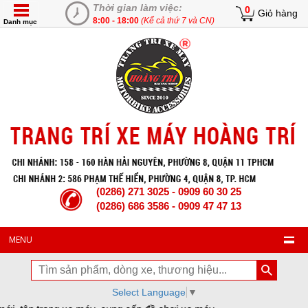
Thời gian làm việc:
0
Giỏ hàng
8:00 - 18:00
(Kể cả thứ 7 và CN)
Danh mục
(0286) 271 3025 - 0909 60 30 25
(0286) 686 3586 - 0909 47 47 13
MENU
Select Language
▼