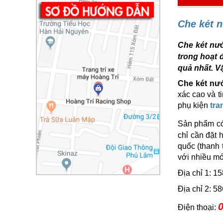
Che két 
Che két nướ
trong hoạt 
quả nhất. V
Che két nư
xác cao và t
phụ kiện
tra
Sản phẩm có
chỉ cần đặt 
quốc (thanh
với nhiều m
Địa chỉ 1: 
Địa chỉ 2: 
0
Điện thoại: