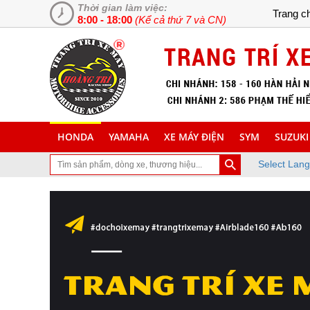
Thời gian làm việc:
Trang c
8:00 - 18:00
(Kể cả thứ 7 và CN)
HONDA
YAMAHA
XE MÁY ĐIỆN
SYM
SUZUKI
Select Lan
 ghé thăm trang Web chuyên cung cấp và lắp đặt phụ tùng inox trang