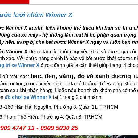
nước lưới nhôm Winner X
c Winner X là phụ kiện không thể thiếu khi bạn sở hữu c
động của xe máy - hệ thống làm mát là bộ phận quan trọng
ậy nên, trang bị che két nước Winner X ngay và luôn bạn nh
ớc Winner X
được làm từ nhôm nguyên khối và được gia côn
inh xảo. Với chức năng chính là bảo vệ két nước khỏi các tác 
ng trí xe Winner X
được đánh giá là cần thiết giúp trang trí cho
bạc, đen, vàng, đỏ và xanh dương
 đủ màu sắc:
. B
hàng online, mọi chuyện còn lại đã có Hoàng Trí Racing Shop 
 toán sau khi nhận hàng). Hoặc nếu bạn thích khám phá có th
ón
đồ chơi xe Winner X
tại 1 trong 2 chi nhánh:
158 -160 Hàn Hải Nguyên, Phường 8, Quận 11, TP.HCM
586 Phạm Thế Hiển, Phường 4, Quận 8, TP.HCM
909 4747 13 - 0909 5030 25