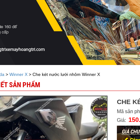
da
>
Winner X
> Che két nước lưới nhôm Winner X
TIẾT SẢN PHẨM
CHE K
Mã sản p
150
Giá: