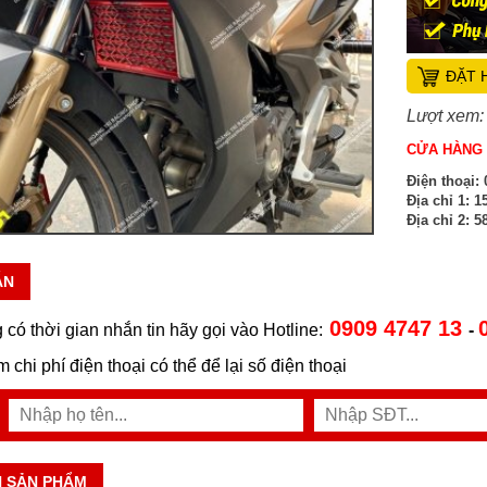
ĐẶT 
Lượt xem:
CỬA HÀNG 
Điện thoại:
0
Địa chỉ 1:
15
Địa chỉ 2:
58
ẪN
0909 4747 13
 có thời gian nhắn tin hãy gọi vào Hotline:
-
ệm chi phí điện thoại có thể để lại số điện thoại
N SẢN PHẨM