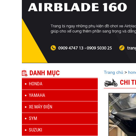
DANH MỤC
Trang chủ
>
hon
CHI 
HONDA
YAMAHA
XE MÁY ĐIỆN
SYM
SUZUKI