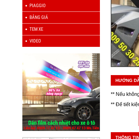
PIAGGIO
BẢNG GIÁ
TEM XE
VIDEO
HƯỚNG D
** Nếu không
** Để tiết ki
THÔNG TI