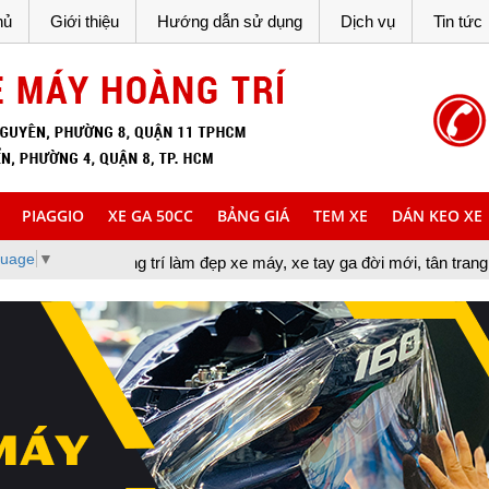
hủ
Giới thiệu
Hướng dẫn sử dụng
Dịch vụ
Tin tức
PIAGGIO
XE GA 50CC
BẢNG GIÁ
TEM XE
DÁN KEO XE
guage
▼
 trí làm đẹp xe máy, xe tay ga đời mới, tân trang xe máy, cung cấ