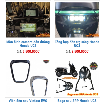
Màn hình camera dẫn đường
Tổng hợp đèn trợ sáng Honda
Honda UC3
UC3
5.500.000đ
3.500.000đ
Giá:
Giá:
Viền đèn sau Vinfast EVO
Baga sau SRP Honda UC3