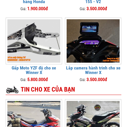
hãng Honda
155 - V2
1.900.000đ
3.500.000đ
Giá:
Giá:
Gấp Moto YZF độ cho xe
Lắp camera hành trình cho xe
Winner X
Winner X
5.800.000đ
3.500.000đ
Giá:
Giá:
TIN CHO XE CỦA BẠN