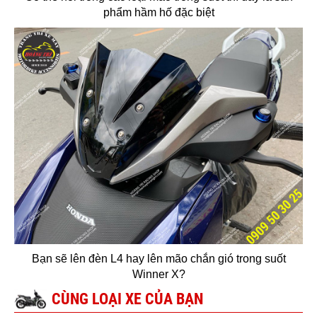
phẩm hầm hố đặc biệt
Bạn sẽ lên đèn L4 hay lên mão chắn gió trong suốt
Winner X?
CÙNG LOẠI XE CỦA BẠN