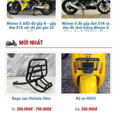
Winner X ABS độ gấp N - gấp
Winner X độ gấp đơn X1R và
đơn X1R với chi phí gần 20
dàn đồ chơi kiểng Winner X
triệu
tổng chi phí 37 triệu đồng
MỚI NHẤT
Baga sau Victoria 50cc
Rổ xe HSV3
200.000đ - 700.000đ
350.000đ
Từ:
Giá: