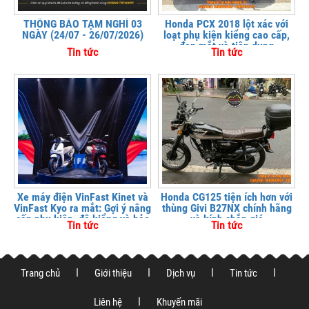
THÔNG BÁO TẠM NGHỈ 03
Honda PCX 2018 lột xác với
NGÀY (24/07 - 26/07/2026)
loạt phụ kiện kiểng cao cấp,
đẹp mắt và tiện dụng
Tin tức
Tin tức
Xe máy điện VinFast Kinet và
Honda CG125 tiện ích hơn với
VinFast Kyo ra mắt: Gợi ý nâng
thùng Givi B27NX chính hãng
cấp phụ kiện, độ kiểng và bảo
và kính chắn gió
Tin tức
Tin tức
vệ xe tại
Trang chủ
Giới thiệu
Dịch vụ
Tin tức
Liên hệ
Khuyến mãi