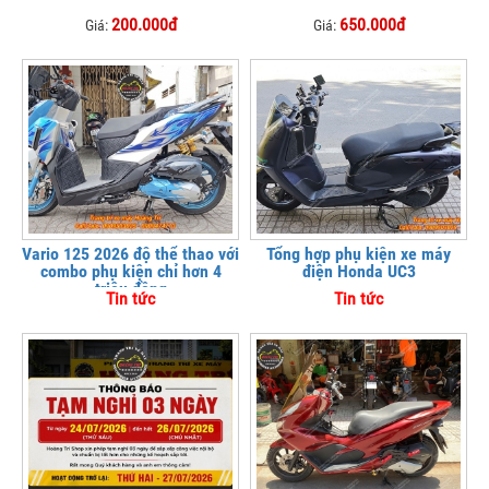
200.000đ
650.000đ
Giá:
Giá:
Vario 125 2026 độ thể thao với
Tổng hợp phụ kiện xe máy
combo phụ kiện chỉ hơn 4
điện Honda UC3
triệu đồng
Tin tức
Tin tức