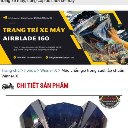
ung cấp đồ chơi xe máy
Trang chủ
>
honda
>
Winner X
> Mão chắn gió trong suốt lắp chuẩn
Winner X
CHI TIẾT SẢN PHẨM