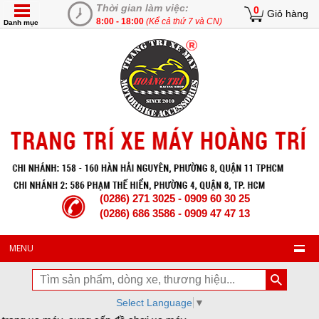
Thời gian làm việc:
0
Giỏ hàng
8:00 - 18:00
(Kể cả thứ 7 và CN)
Danh mục
(0286) 271 3025 - 0909 60 30 25
(0286) 686 3586 - 0909 47 47 13
MENU
Select Language
▼