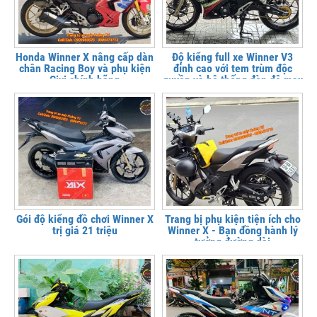
Honda Winner X nâng cấp dàn
Độ kiểng full xe Winner V3
chân Racing Boy và phụ kiện
đỉnh cao với tem trùm độc
Givi chính hãng
quyền và hệ thống đèn độ max
option
Gói độ kiểng đồ chơi Winner X
Trang bị phụ kiện tiện ích cho
trị giá 21 triệu
Winner X - Bạn đồng hành lý
tưởng đường dài