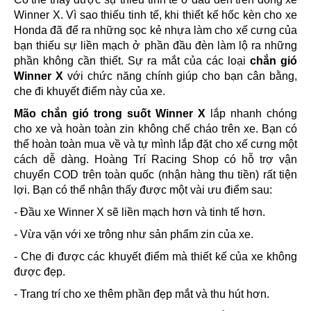
Winner X. Vì sao thiếu tinh tế, khi thiết kế hốc kèn cho xe
Honda đã để ra những sọc kẻ nhựa làm cho xế cưng của
bạn thiếu sự liền mạch ở phần đầu đèn làm lộ ra những
phần không cần thiết. Sự ra mắt của các loại
chắn gió
Winner X
với chức năng chính giúp cho bạn cân bằng,
che đi khuyết điểm này của xe.
Mão chắn gió trong suốt Winner X
lắp nhanh chóng
cho xe và hoàn toàn zin không chế cháo trên xe. Bạn có
thể hoàn toàn mua về và tự mình lắp đặt cho xế cưng một
cách dễ dàng. Hoàng Trí Racing Shop có hỗ trợ vận
chuyển COD trên toàn quốc (nhận hàng thu tiền) rất tiện
lợi. B
ạn có thể nhận thấy được một vài ưu điểm sau:
- Đầu xe Winner X sẽ liền mạch hơn và tinh tế hơn.
- Vừa vặn với xe trông như sản phẩm zin của xe.
- Che đi được các khuyết điểm mà thiết kế của xe không
được đẹp.
- Trang trí cho xe thêm phần đẹp mắt và thu hút hơn.