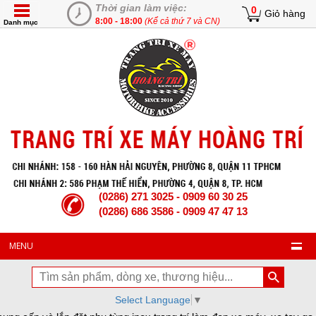
Thời gian làm việc:
0
Giỏ hàng
8:00 - 18:00
(Kể cả thứ 7 và CN)
Danh mục
(0286) 271 3025 - 0909 60 30 25
(0286) 686 3586 - 0909 47 47 13
MENU
Select Language
▼