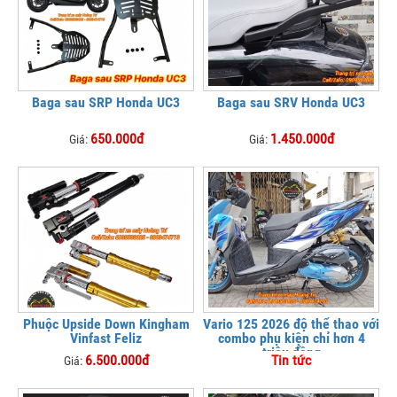
Baga sau SRP Honda UC3
Baga sau SRV Honda UC3
650.000đ
1.450.000đ
Giá:
Giá:
Phuộc Upside Down Kingham
Vario 125 2026 độ thể thao với
Vinfast Feliz
combo phụ kiện chỉ hơn 4
triệu đồng
6.500.000đ
Tin tức
Giá: