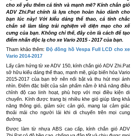
cho xế yêu thêm cá tính và mạnh mẽ? Kính chắn gió
ADV Zhi.Pat chính là lựa chọn hoàn hảo dành cho
bạn lúc này! Với kiểu dáng thể thao, cá tính chắc
chắn sẽ làm tăng trải nghiệm về diện mạo cho xế
cưng của bạn. Không chỉ thế, đây còn là cách để tạo
điểm nhấn độc lạ cho xe Vario 2015 - 2017 của bạn.
Tham khảo thêm:
Độ đồng hồ Vespa Full LCD cho xe
Vario 2014-2017
Lấy cảm hứng từ xe ADV 150, kính chắn gió ADV Zhi.Pat
sở hữu kiểu dáng thể thao, mạnh mẽ, giúp biến hóa Vario
2015-2017 của bạn trở nên nổi bật và thu hút mọi ánh
nhìn. Điểm đặc biệt của sản phẩm nằm ở khả năng điều
chỉnh độ cao linh hoạt, phù hợp với mọi điều kiện di
chuyển. Kính được trang bị nhiều khe gió giúp tăng khả
năng thông gió, giảm sức cản gió, mang lại cảm giác
thoải mái cho người lái khi di chuyển trên mọi cung
đường.
Được làm từ nhựa ABS cao cấp, kính chắn gió ADV
Zhi.Pat có độ bền cao, chống va đập tốt và chịu được mọi