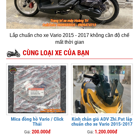
Lắp chuẩn cho xe Vario 2015 - 2017 không cần độ chế
mất thời gian
CÙNG LOẠI XE CỦA BẠN
Mica đồng hồ Vario / Click
Kính chắn gió ADV Zhi.Pat lắp
Thái
chuẩn cho xe Vario 2015-2017
200.000đ
1.200.000đ
Giá:
Giá: