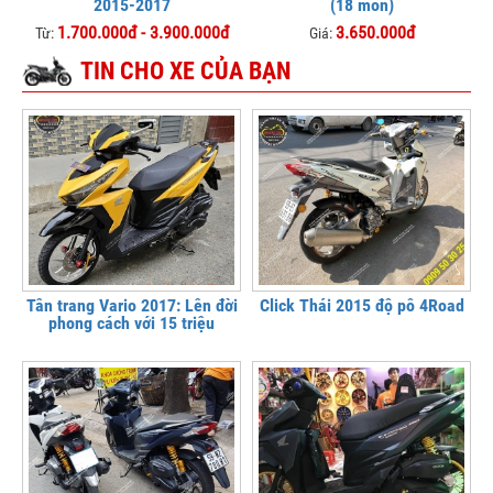
2015-2017
(18 món)
1.700.000đ - 3.900.000đ
3.650.000đ
Từ:
Giá:
TIN CHO XE CỦA BẠN
Tân trang Vario 2017: Lên đời
Click Thái 2015 độ pô 4Road
phong cách với 15 triệu