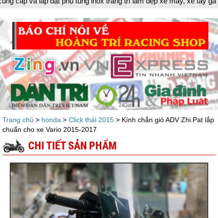
 trang trí làm đẹp xe máy, xe tay ga đời mới, tân trang xe máy, cu
Trang chủ
>
honda
>
Click thái 2015
> Kính chắn gió ADV Zhi.Pat lắp
chuẩn cho xe Vario 2015-2017
CHI TIẾT SẢN PHẨM