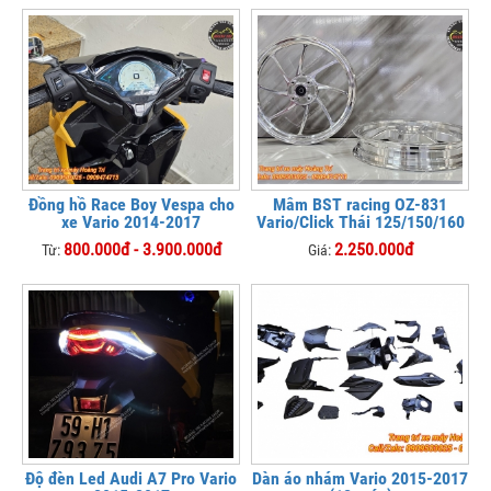
Đồng hồ Race Boy Vespa cho
Mâm BST racing OZ-831
xe Vario 2014-2017
Vario/Click Thái 125/150/160
800.000đ - 3.900.000đ
2.250.000đ
Từ:
Giá:
Độ đèn Led Audi A7 Pro Vario
Dàn áo nhám Vario 2015-2017