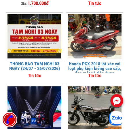
1.700.000đ
Tin tức
Giá:
THÔNG BÁO TẠM NGHỈ 03
Honda PCX 2018 lột xác với
NGÀY (24/07 - 26/07/2026)
loạt phụ kiện kiểng cao cấp,
đẹp mắt và tiện dụng
Tin tức
Tin tức
.