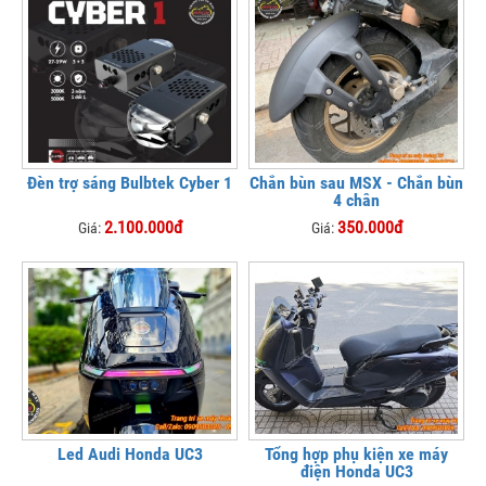
Đèn trợ sáng Bulbtek Cyber 1
Chắn bùn sau MSX - Chắn bùn
4 chân
2.100.000đ
350.000đ
Giá:
Giá:
Led Audi Honda UC3
Tổng hợp phụ kiện xe máy
điện Honda UC3