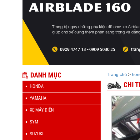
DANH MỤC
Trang chủ
>
hon
CHI 
HONDA
YAMAHA
XE MÁY ĐIỆN
SYM
SUZUKI