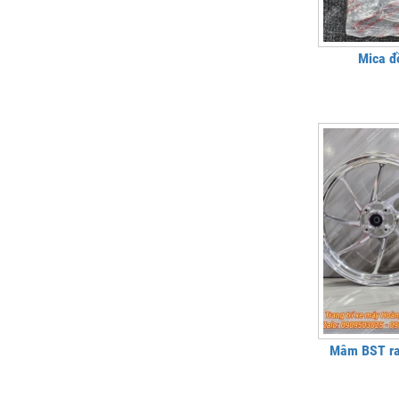
Mica đồ
Mâm BST rac