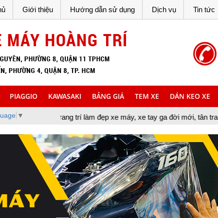
hủ
Giới thiệu
Hướng dẫn sử dụng
Dịch vụ
Tin tức
PIAGGIO
KAWASAKI
BẢNG GIÁ
TEM XE
DÁN KEO XE
guage
▼
ng trí làm đẹp xe máy, xe tay ga đời mới, tân trang xe máy, cung 