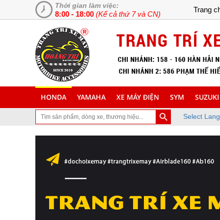
Thời gian làm việc:
Trang c
8:00 - 18:00
(Kể cả thứ 7 và CN)
HONDA
YAMAHA
XE MÁY ĐIỆN
SYM
SUZUKI
Select Lan
đã ghé thăm trang Web chuyên cung cấp và lắp đặt phụ tùng inox tra