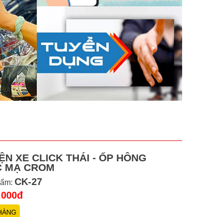
ỆN XE CLICK THÁI - ỐP HÔNG
 MẠ CROM
CK-27
hẩm:
.000đ
HÀNG