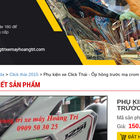
da
>
Click thái 2015
> Phụ kiện xe Click Thái - Ốp hông trước mạ crom
TIẾT SẢN PHẨM
PHỤ KI
TRƯỚC
Mã sản p
150
Giá:
ĐẶT 