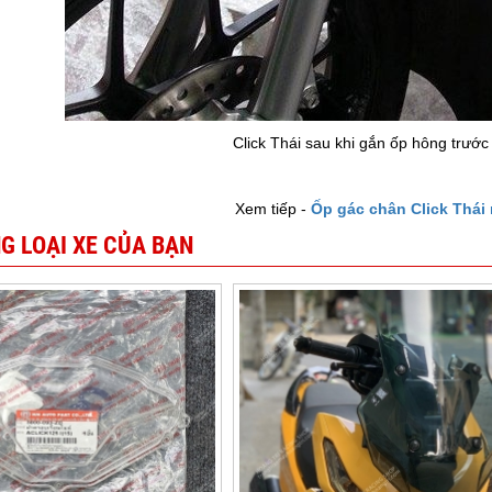
Click Thái sau khi gắn ốp hông trướ
Xem tiếp -
Ốp gác chân Click Thái
G LOẠI XE CỦA BẠN