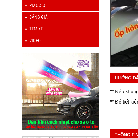
PIAGGIO
BẢNG GIÁ
TEM XE
VIDEO
HƯỚNG D
** Nếu không
** Để tiết ki
THÔNG TI