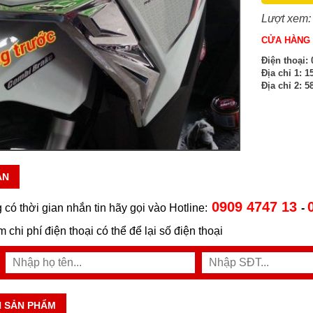
Lượt xem:
CỬA HÀNG 
Điện thoại:
0
Địa chỉ 1:
15
Địa chỉ 2:
58
ẪN
0909 4747 13
 có thời gian nhắn tin hãy gọi vào Hotline:
-
ệm chi phí điện thoại có thể để lại số điện thoại
N SẢN PHẨM