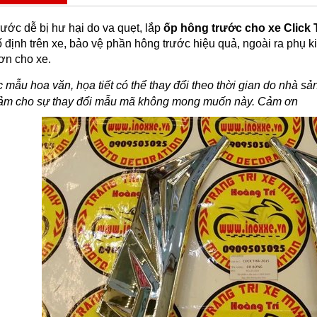
ước dễ bị hư hại do va quẹt, lắp
ốp hông trước cho xe Click 
 định trên xe, bảo vệ phần hông trước hiệu quả, ngoài ra phụ 
ơn cho xe.
mẫu hoa văn, họa tiết có thể thay đổi theo thời gian do nhà s
cảm cho sự thay đổi mẫu mã không mong muốn này. Cảm ơn