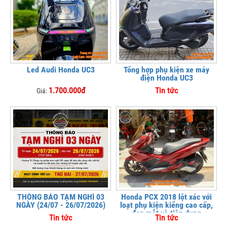
Led Audi Honda UC3
Tổng hợp phụ kiện xe máy
điện Honda UC3
1.700.000đ
Tin tức
Giá:
THÔNG BÁO TẠM NGHỈ 03
Honda PCX 2018 lột xác với
NGÀY (24/07 - 26/07/2026)
loạt phụ kiện kiểng cao cấp,
đẹp mắt và tiện dụng
Tin tức
Tin tức