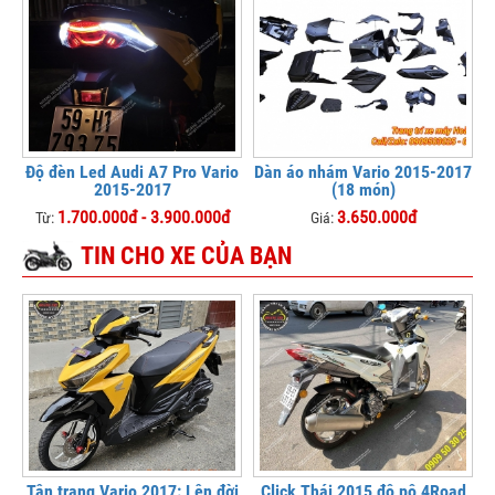
Độ đèn Led Audi A7 Pro Vario
Dàn áo nhám Vario 2015-2017
2015-2017
(18 món)
1.700.000đ - 3.900.000đ
3.650.000đ
Từ:
Giá:
TIN CHO XE CỦA BẠN
Tân trang Vario 2017: Lên đời
Click Thái 2015 độ pô 4Road