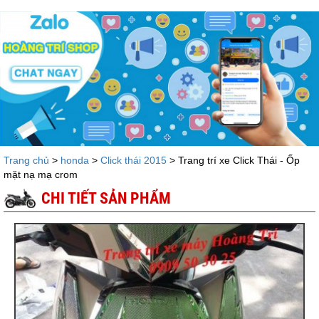
Trang chủ
>
honda
>
Click thái 2015
> Trang trí xe Click Thái - Ốp
mặt nạ mạ crom
CHI TIẾT SẢN PHẨM