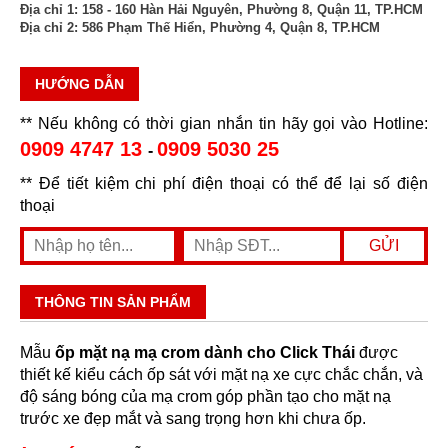
Địa chỉ 1:
158 - 160 Hàn Hải Nguyên, Phường 8, Quận 11, TP.HCM
Địa chỉ 2:
586 Phạm Thế Hiển, Phường 4, Quận 8, TP.HCM
HƯỚNG DẪN
** Nếu không có thời gian nhắn tin hãy gọi vào Hotline:
0909 4747 13
0909 5030 25
-
** Để tiết kiệm chi phí điện thoại có thể để lại số điện
thoại
THÔNG TIN SẢN PHẨM
Mẫu
ốp mặt nạ mạ crom dành cho Click Thái
được
thiết kế kiểu cách ốp sát với mặt nạ xe cực chắc chắn, và
độ sáng bóng của mạ crom góp phần tạo cho mặt nạ
trước xe đẹp mắt và sang trọng hơn khi chưa ốp.