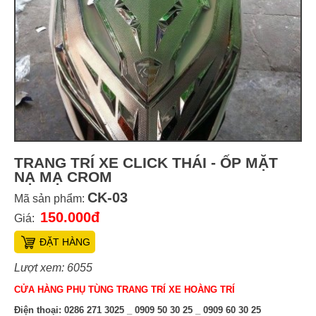
TRANG TRÍ XE CLICK THÁI - ỐP MẶT
NẠ MẠ CROM
CK-03
Mã sản phẩm:
150.000đ
Giá:
ĐẶT HÀNG
Lượt xem: 6055
CỬA HÀNG PHỤ TÙNG TRANG TRÍ XE HOÀNG TRÍ
Điện thoại:
0286 271 3025 _ 0909 50 30 25 _ 0909 60 30 25