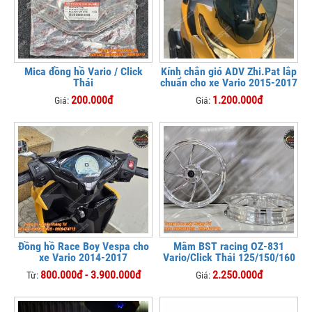
Mica đồng hồ Vario / Click
Kính chắn gió ADV Zhi.Pat lắp
Thái
chuẩn cho xe Vario 2015-2017
200.000đ
1.200.000đ
Giá:
Giá:
Đồng hồ Race Boy Vespa cho
Mâm BST racing OZ-831
xe Vario 2014-2017
Vario/Click Thái 125/150/160
800.000đ - 3.900.000đ
2.250.000đ
Từ:
Giá: