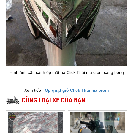
Hình ảnh cận cảnh ốp mặt nạ Click Thái mạ crom sáng bóng
Xem tiếp -
Ốp quạt gió Click Thái mạ crom
CÙNG LOẠI XE CỦA BẠN