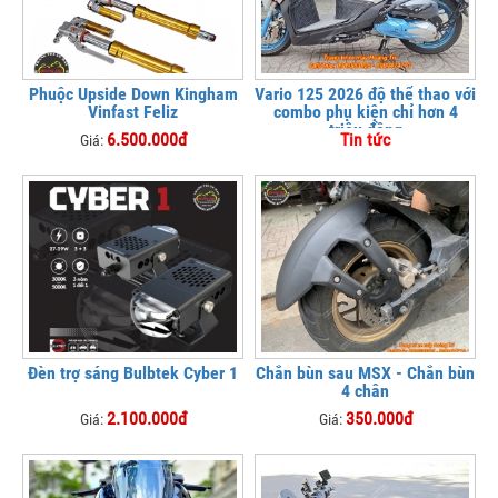
Phuộc Upside Down Kingham
Vario 125 2026 độ thể thao với
Vinfast Feliz
combo phụ kiện chỉ hơn 4
triệu đồng
6.500.000đ
Tin tức
Giá:
Đèn trợ sáng Bulbtek Cyber 1
Chắn bùn sau MSX - Chắn bùn
4 chân
2.100.000đ
350.000đ
Giá:
Giá: