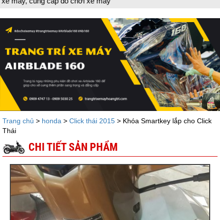
máy
Trang chủ
>
honda
>
Click thái 2015
> Khóa Smartkey lắp cho Click
Thái
CHI TIẾT SẢN PHẨM