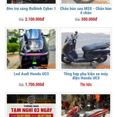
Đèn trợ sáng Bulbtek Cyber 1
Chắn bùn sau MSX - Chắn bùn
4 chân
2.100.000đ
350.000đ
Giá:
Giá:
Led Audi Honda UC3
Tổng hợp phụ kiện xe máy
điện Honda UC3
1.700.000đ
Tin tức
Giá: