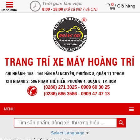
Thời gian làm việc:
0
Giỏ hàng
8:00 - 18:00
(Kể cả thứ 7 và CN)
Danh mục
(0286) 271 3025 - 0909 60 30 25
(0286) 686 3586 - 0909 47 47 13
MENU
Select Language
▼