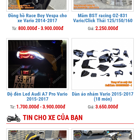
Đồng hồ Race Boy Vespa cho
Mâm BST racing OZ-831
xe Vario 2014-2017
Vario/Click Thái 125/150/160
800.000đ - 3.900.000đ
2.250.000đ
Từ:
Giá:
Độ đèn Led Audi A7 Pro Vario
Dàn áo nhám Vario 2015-2017
2015-2017
(18 món)
1.700.000đ - 3.900.000đ
3.650.000đ
Từ:
Giá:
TIN CHO XE CỦA BẠN