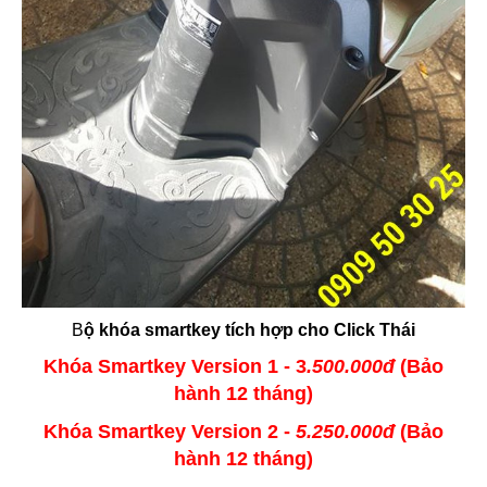
B
ộ khóa smartkey tích hợp cho Click Thái
Khóa Smartkey Version 1 - 3
.500.000đ
(Bảo
hành 12 tháng)
Khóa Smartkey Version 2 -
5.250.000đ
(Bảo
hành 12 tháng)