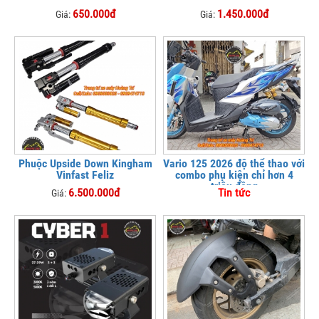
650.000đ
1.450.000đ
Giá:
Giá:
Phuộc Upside Down Kingham
Vario 125 2026 độ thể thao với
Vinfast Feliz
combo phụ kiện chỉ hơn 4
triệu đồng
6.500.000đ
Tin tức
Giá: