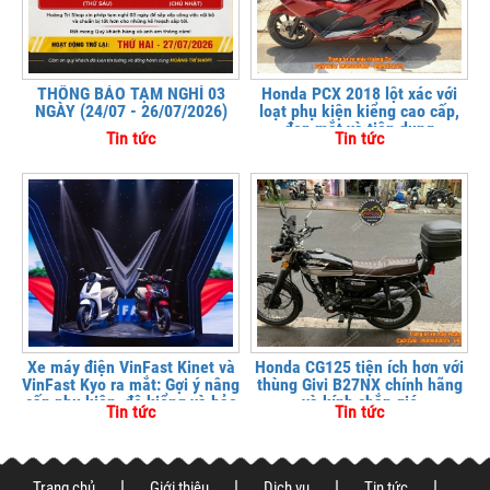
THÔNG BÁO TẠM NGHỈ 03
Honda PCX 2018 lột xác với
NGÀY (24/07 - 26/07/2026)
loạt phụ kiện kiểng cao cấp,
đẹp mắt và tiện dụng
Tin tức
Tin tức
Xe máy điện VinFast Kinet và
Honda CG125 tiện ích hơn với
VinFast Kyo ra mắt: Gợi ý nâng
thùng Givi B27NX chính hãng
cấp phụ kiện, độ kiểng và bảo
và kính chắn gió
Tin tức
Tin tức
vệ xe tại
Trang chủ
Giới thiệu
Dịch vụ
Tin tức