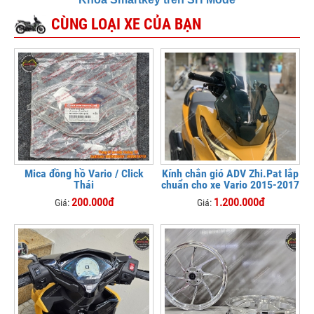
CÙNG LOẠI XE CỦA BẠN
Mica đồng hồ Vario / Click
Kính chắn gió ADV Zhi.Pat lắp
Thái
chuẩn cho xe Vario 2015-2017
200.000đ
1.200.000đ
Giá:
Giá: