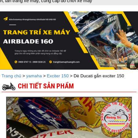
e máy, cung cấp đồ chơi xe máy
Trang chủ
>
yamaha
>
Exciter 150
> Dè Ducati gắn exciter 150
CHI TIẾT SẢN PHẨM