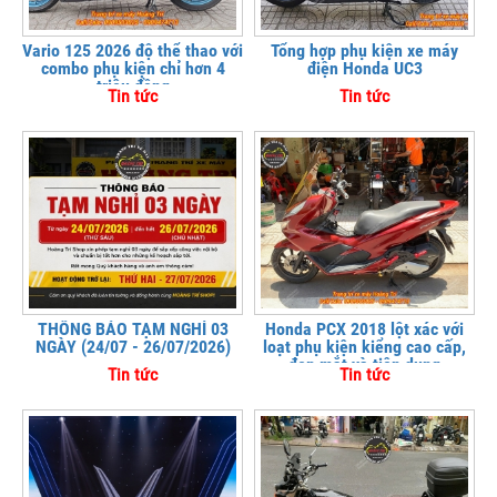
Vario 125 2026 độ thể thao với
Tổng hợp phụ kiện xe máy
combo phụ kiện chỉ hơn 4
điện Honda UC3
triệu đồng
Tin tức
Tin tức
THÔNG BÁO TẠM NGHỈ 03
Honda PCX 2018 lột xác với
NGÀY (24/07 - 26/07/2026)
loạt phụ kiện kiểng cao cấp,
đẹp mắt và tiện dụng
Tin tức
Tin tức