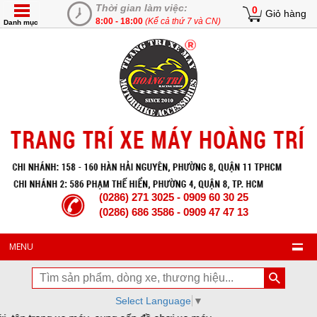
Thời gian làm việc:
0
Giỏ hàng
8:00 - 18:00
(Kể cả thứ 7 và CN)
Danh mục
(0286) 271 3025 - 0909 60 30 25
(0286) 686 3586 - 0909 47 47 13
MENU
Select Language
▼