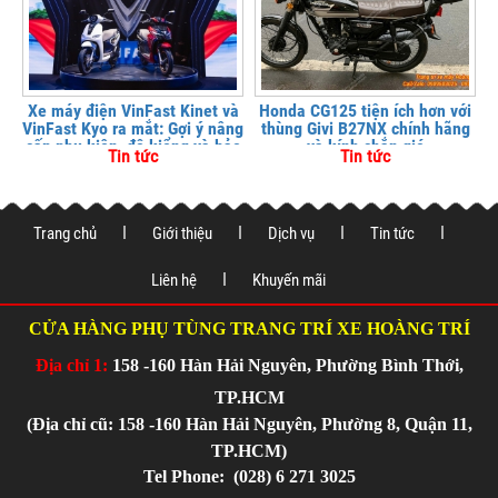
Xe máy điện VinFast Kinet và
Honda CG125 tiện ích hơn với
VinFast Kyo ra mắt: Gợi ý nâng
thùng Givi B27NX chính hãng
cấp phụ kiện, độ kiểng và bảo
và kính chắn gió
Tin tức
Tin tức
vệ xe tại
Trang chủ
Giới thiệu
Dịch vụ
Tin tức
Liên hệ
Khuyến mãi
CỬA HÀNG PHỤ TÙNG TRANG TRÍ XE HOÀNG TRÍ
Địa chỉ 1:
158 -160 Hàn Hải Nguyên, Phường Bình Thới,
TP.HCM
(Địa chỉ cũ: 158 -160 Hàn Hải Nguyên, Phường 8, Quận 11,
TP.HCM)
Tel Phone:
(028) 6 271 3025