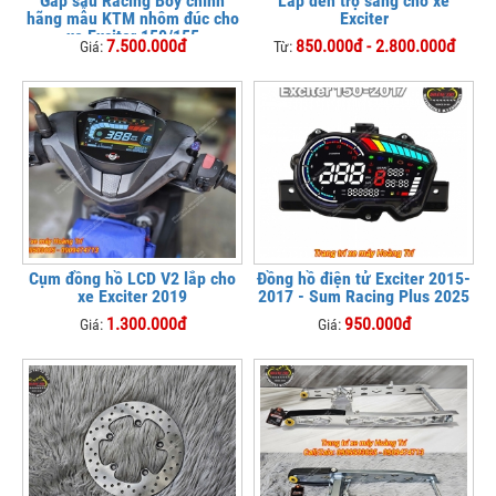
Gấp sau Racing Boy chính
Lắp đèn trợ sáng cho xe
hãng mẫu KTM nhôm đúc cho
Exciter
xe Exciter 150/155
7.500.000đ
850.000đ - 2.800.000đ
Giá:
Từ:
Cụm đồng hồ LCD V2 lắp cho
Đồng hồ điện tử Exciter 2015-
xe Exciter 2019
2017 - Sum Racing Plus 2025
1.300.000đ
950.000đ
Giá:
Giá: