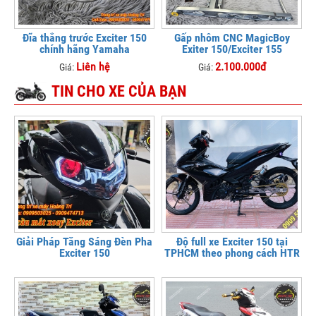
Đĩa thắng trước Exciter 150
Gấp nhôm CNC MagicBoy
chính hãng Yamaha
Exiter 150/Exciter 155
Liên hệ
2.100.000đ
Giá:
Giá:
TIN CHO XE CỦA BẠN
Giải Pháp Tăng Sáng Đèn Pha
Độ full xe Exciter 150 tại
Exciter 150
TPHCM theo phong cách HTR