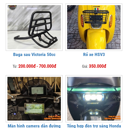
Baga sau Victoria 50cc
Rổ xe HSV3
200.000đ - 700.000đ
350.000đ
Từ:
Giá:
Màn hình camera dẫn đường
Tổng hợp đèn trợ sáng Honda