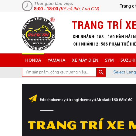
Thời gian làm việc:
Trang c
8:00 - 18:00
(Kể cả thứ 7 và CN)
HONDA
YAMAHA
XE MÁY ĐIỆN
SYM
SUZUKI
Select Lan
đã ghé thăm trang Web chuyên cung cấp và lắp đặt phụ tùng inox tra