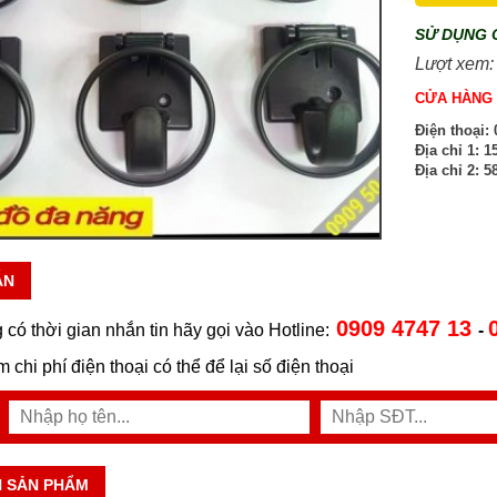
SỬ DỤNG 
Lượt xem:
CỬA HÀNG 
Điện thoại:
0
Địa chỉ 1:
15
Địa chỉ 2:
58
ẪN
0909 4747 13
 có thời gian nhắn tin hãy gọi vào Hotline:
-
ệm chi phí điện thoại có thể để lại số điện thoại
N SẢN PHẨM