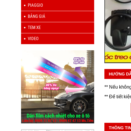
PIAGGIO
BẢNG GIÁ
TEM XE
VIDEO
HƯỚNG D
** Nếu không
** Để tiết ki
THÔNG TI