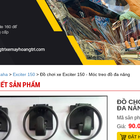
aha
>
Exciter 150
> Đồ chơi xe Exciter 150 - Móc treo đồ đa năng
TIẾT SẢN PHẨM
ĐỒ CHƠ
ĐA NĂ
Mã sản p
90.
Giá:
ĐẶT 