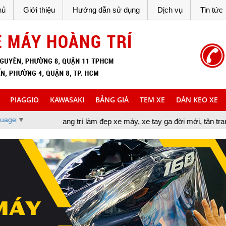
hủ
Giới thiệu
Hướng dẫn sử dụng
Dịch vụ
Tin tức
PIAGGIO
KAWASAKI
BẢNG GIÁ
TEM XE
DÁN KEO XE
guage
▼
ng trí làm đẹp xe máy, xe tay ga đời mới, tân trang xe máy, cung 