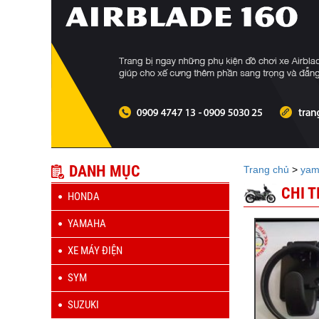
DANH MỤC
Trang chủ
>
yam
CHI 
HONDA
YAMAHA
XE MÁY ĐIỆN
SYM
SUZUKI