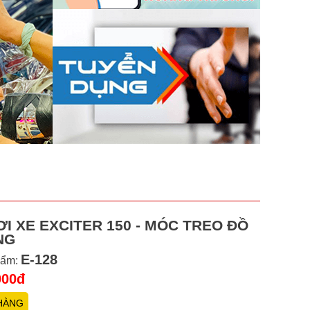
I XE EXCITER 150 - MÓC TREO ĐỒ
NG
E-128
hẩm:
000đ
HÀNG