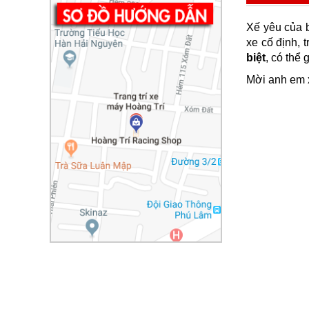
Xế yêu của b
xe cố định, 
biệt
, có thể
Mời anh em