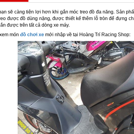
ạn sẽ càng tiện lợi hơn khi gắn móc treo đồ đa năng. Sản phẩm
treo được đồ dùng nặng, được thiết kế thêm lỗ tròn để đựng ch
 gắn được trên tất cả dòng xe máy.
 xem món
đồ chơi xe
mới nhập về tại Hoàng Trí Racing Shop: