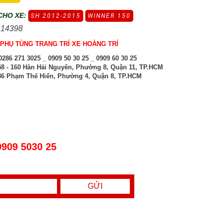
CHO XE:
SH 2012-2015
WINNER 150
 14398
PHỤ TÙNG TRANG TRÍ XE HOÀNG TRÍ
286 271 3025 _ 0909 50 30 25 _ 0909 60 30 25
8 - 160 Hàn Hải Nguyên, Phường 8, Quận 11, TP.HCM
6 Phạm Thế Hiển, Phường 4, Quận 8, TP.HCM
0909 5030 25