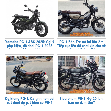
Yamaha PG-1 ABS 2025: Gợi ý
PG-1 Bến Tre trở lại lần 2 –
phụ kiện, đồ chơi PG-1 2025
Tiếp tục lên đồ chơi xịn cho xế
nên trang bị ngay khi mua xe
yêu tại Hoàng Trí
Độ kiểng PG-1: Cá tính hơn với
Siêu phẩm PG-1: Độ 20 lần,
cắt đuôi độ pát biển số PG-1
bạn có dám thử?
độc đáo