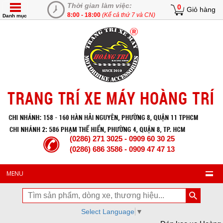
Thời gian làm việc:
0
Giỏ hàng
8:00 - 18:00
(Kể cả thứ 7 và CN)
Danh mục
(0286) 271 3025 - 0909 60 30 25
(0286) 686 3586 - 0909 47 47 13
MENU
Select Language
▼