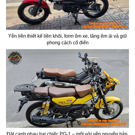
Yên liền thiết kế liền khối, form ôm xe, tăng êm ái và giữ
phong cách cổ điển
Đặt cạnh nhau hai chiếc PG-1 – một với yên nguyên bản,