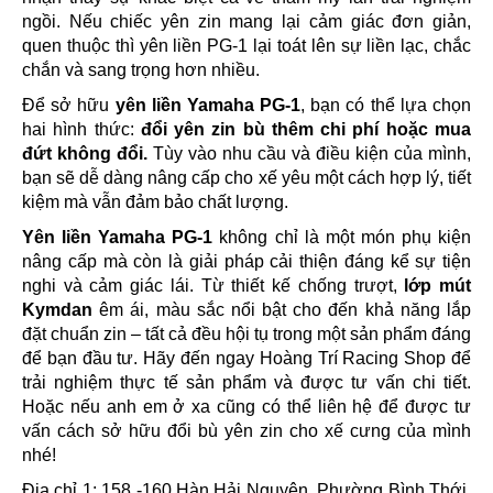
ngồi. Nếu chiếc yên zin mang lại cảm giác đơn giản,
quen thuộc thì yên liền PG-1 lại toát lên sự liền lạc, chắc
chắn và sang trọng hơn nhiều.
Để sở hữu
yên liền Yamaha PG-1
, bạn có thể lựa chọn
hai hình thức:
đổi yên zin bù thêm chi phí hoặc mua
đứt không đổi.
Tùy vào nhu cầu và điều kiện của mình,
bạn sẽ dễ dàng nâng cấp cho xế yêu một cách hợp lý, tiết
kiệm mà vẫn đảm bảo chất lượng.
Yên liền Yamaha PG-1
không chỉ là một món phụ kiện
nâng cấp mà còn là giải pháp cải thiện đáng kể sự tiện
nghi và cảm giác lái. Từ thiết kế chống trượt,
lớp mút
Kymdan
êm ái, màu sắc nổi bật cho đến khả năng lắp
đặt chuẩn zin – tất cả đều hội tụ trong một sản phẩm đáng
để bạn đầu tư.
Hãy đến ngay Hoàng Trí Racing Shop để
trải nghiệm thực tế sản phẩm và được tư vấn chi tiết.
Hoặc nếu anh em ở xa cũng có thể liên hệ để được tư
vấn cách sở hữu đổi bù yên zin cho xế cưng của mình
nhé!
Địa chỉ 1: 158 -160 Hàn Hải Nguyên, Phường Bình Thới,