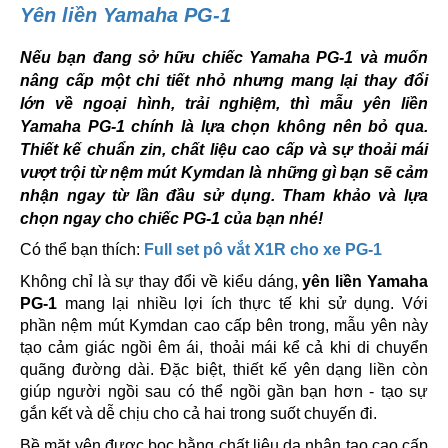
Yên liền Yamaha PG-1
Nếu bạn đang sở hữu chiếc Yamaha PG-1 và muốn
nâng cấp một chi tiết nhỏ nhưng mang lại thay đổi
lớn về ngoại hình, trải nghiệm, thì mẫu yên liền
Yamaha PG-1 chính là lựa chọn không nên bỏ qua.
Thiết kế chuẩn zin, chất liệu cao cấp và sự thoải mái
vượt trội từ nệm mút Kymdan là những gì bạn sẽ cảm
nhận ngay từ lần đầu sử dụng. Tham khảo và lựa
chọn ngay cho chiếc PG-1 của bạn nhé!
Có thể bạn thích:
Full set pô vắt X1R cho xe PG-1
Không chỉ là sự thay đổi về kiểu dáng,
yên liền Yamaha
PG-1
mang lại nhiều lợi ích thực tế khi sử dụng. Với
phần nệm mút Kymdan cao cấp bên trong, mẫu yên này
tạo cảm giác ngồi êm ái, thoải mái kể cả khi di chuyển
quãng đường dài. Đặc biệt, thiết kế yên dạng liền còn
giúp người ngồi sau có thể ngồi gần bạn hơn - tạo sự
gắn kết và dễ chịu cho cả hai trong suốt chuyến đi.
Bề mặt yên được bọc bằng chất liệu da nhân tạo cao cấp