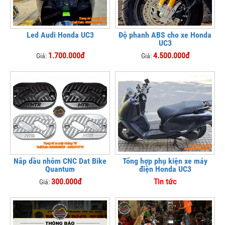
Led Audi Honda UC3
Độ phanh ABS cho xe Honda
UC3
1.700.000đ
4.500.000đ
Giá:
Giá:
Nắp dầu nhôm CNC Dat Bike
Tổng hợp phụ kiện xe máy
Quantum
điện Honda UC3
300.000đ
Tin tức
Giá: