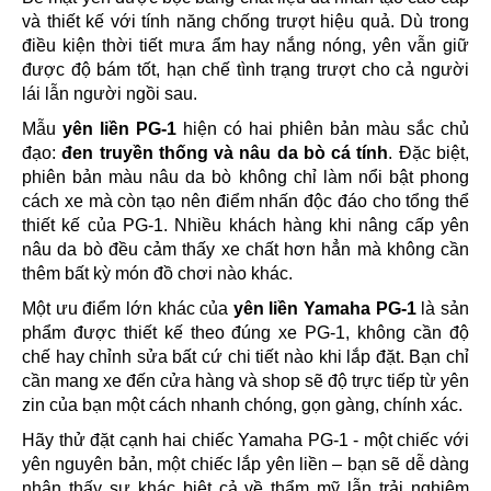
và thiết kế với tính năng chống trượt hiệu quả. Dù trong
điều kiện thời tiết mưa ẩm hay nắng nóng, yên vẫn giữ
được độ bám tốt, hạn chế tình trạng trượt cho cả người
lái lẫn người ngồi sau.
Mẫu
yên liền PG-1
hiện có hai phiên bản màu sắc chủ
đạo:
đen truyền thống và nâu da bò cá tính
. Đặc biệt,
phiên bản màu nâu da bò không chỉ làm nổi bật phong
cách xe mà còn tạo nên điểm nhấn độc đáo cho tổng thể
thiết kế của PG-1. Nhiều khách hàng khi nâng cấp yên
nâu da bò đều cảm thấy xe chất hơn hẳn mà không cần
thêm bất kỳ món đồ chơi nào khác.
Một ưu điểm lớn khác của
yên liền Yamaha PG-1
là sản
phẩm được thiết kế theo đúng xe PG-1, không cần độ
chế hay chỉnh sửa bất cứ chi tiết nào khi lắp đặt. Bạn chỉ
cần mang xe đến cửa hàng và shop sẽ độ trực tiếp từ yên
zin của bạn một cách nhanh chóng, gọn gàng, chính xác.
Hãy thử đặt cạnh hai chiếc Yamaha PG-1 - một chiếc với
yên nguyên bản, một chiếc lắp yên liền – bạn sẽ dễ dàng
nhận thấy sự khác biệt cả về thẩm mỹ lẫn trải nghiệm