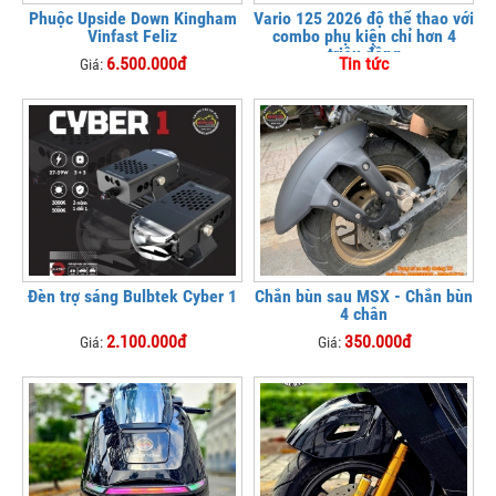
Phuộc Upside Down Kingham
Vario 125 2026 độ thể thao với
Vinfast Feliz
combo phụ kiện chỉ hơn 4
triệu đồng
6.500.000đ
Tin tức
Giá:
Đèn trợ sáng Bulbtek Cyber 1
Chắn bùn sau MSX - Chắn bùn
4 chân
2.100.000đ
350.000đ
Giá:
Giá: