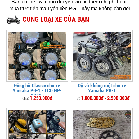
Bạn có thể lựa chọn đổi yên zin bù thêm chi phí hoặc
mua trực tiếp mẫu yên liền PG-1 này mà không cần đổi
CÙNG LOẠI XE CỦA BẠN
Đồng hồ Classic cho xe
Độ vỏ không ruột cho xe
Yamaha PG-1 - LCD HP-
Yamaha PG-1
YB017
1.250.000đ
1.800.000đ - 2.500.000đ
Giá:
Từ: