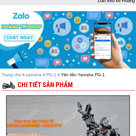
Dán keo xe Hoàng Trí chào mừng bạn đã g
Trang chủ
>
yamaha
>
PG-1
> Yên liền Yamaha PG-1
CHI TIẾT SẢN PHẨM