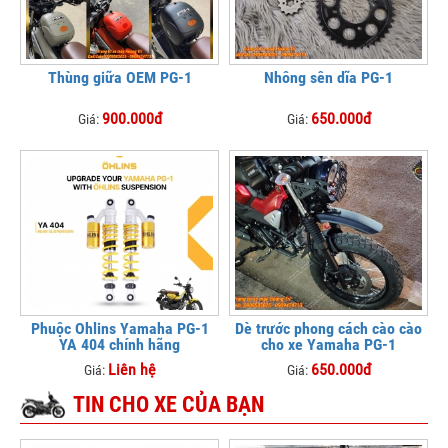
Thùng giữa OEM PG-1
Nhông sên dĩa PG-1
900.000đ
650.000đ
Giá:
Giá:
Phuộc Ohlins Yamaha PG-1
Dè trước phong cách cào cào
YA 404 chính hãng
cho xe Yamaha PG-1
Liên hệ
650.000đ
Giá:
Giá:
TIN CHO XE CỦA BẠN