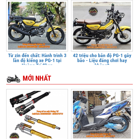
Từ zin đến chất: Hành trình 3
42 triệu cho bản độ PG-1 gây
lần độ kiểng xe PG-1 tại
bão - Liệu đáng chơi hay
Hoàng Trí Shop
không?
MỚI NHẤT