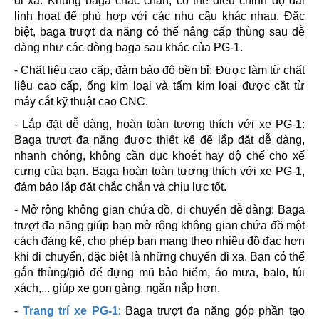
đi xa. Khung baga chắc chắn, có thể điều chỉnh độ dài
linh hoạt để phù hợp với các nhu cầu khác nhau. Đặc
biệt, baga trượt đa năng có thể nâng cấp thùng sau dễ
dàng như các dòng baga sau khác của PG-1.
- Chất liệu cao cấp, đảm bảo độ bền bỉ: Được làm từ chất
liệu cao cấp, ống kim loại và tấm kim loại được cắt từ
máy cắt kỹ thuật cao CNC.
- Lắp đặt dễ dàng, hoàn toàn tương thích với xe PG-1:
Baga trượt đa năng được thiết kế để lắp đặt dễ dàng,
nhanh chóng, không cần đục khoét hay độ chế cho xế
cưng của bạn. Baga hoàn toàn tương thích với xe PG-1,
đảm bảo lắp đặt chắc chắn và chịu lực tốt.
- Mở rộng không gian chứa đồ, di chuyển dễ dàng: Baga
trượt đa năng giúp bạn mở rộng không gian chứa đồ một
cách đáng kể, cho phép bạn mang theo nhiều đồ đạc hơn
khi di chuyển, đặc biệt là những chuyến đi xa. Bạn có thể
gắn thùng/giỏ để đựng mũ bảo hiểm, áo mưa, balo, túi
xách,... giúp xe gọn gàng, ngăn nắp hơn.
-
Trang trí xe PG-1
: Baga trượt đa năng góp phần tạo