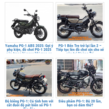
Yamaha PG-1 ABS 2025: Gợi ý
PG-1 Bến Tre trở lại lần 2 –
phụ kiện, đồ chơi PG-1 2025
Tiếp tục lên đồ chơi xịn cho xế
nên trang bị ngay khi mua xe
yêu tại Hoàng Trí
Độ kiểng PG-1: Cá tính hơn với
Siêu phẩm PG-1: Độ 20 lần,
cắt đuôi độ pát biển số PG-1
bạn có dám thử?
độc đáo