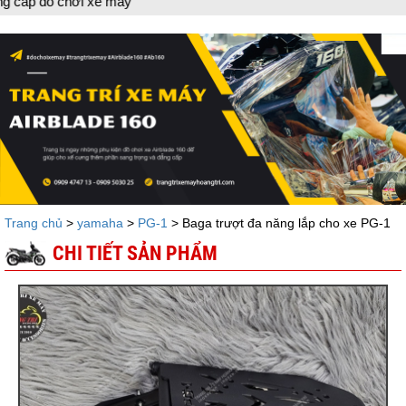
áy
Trang chủ
>
yamaha
>
PG-1
> Baga trượt đa năng lắp cho xe PG-1
CHI TIẾT SẢN PHẨM