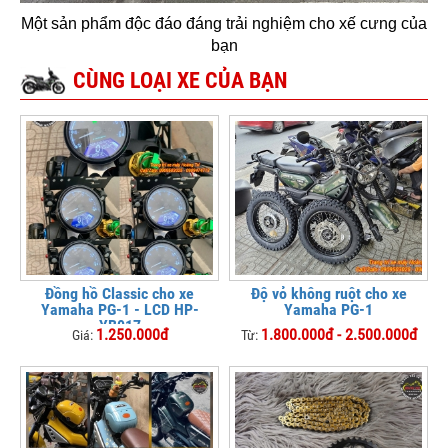
Một sản phẩm độc đáo đáng trải nghiệm cho xế cưng của
bạn
CÙNG LOẠI XE CỦA BẠN
Đồng hồ Classic cho xe
Độ vỏ không ruột cho xe
Yamaha PG-1 - LCD HP-
Yamaha PG-1
YB017
1.250.000đ
1.800.000đ - 2.500.000đ
Giá:
Từ: