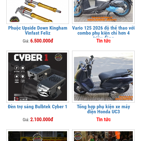
Phuộc Upside Down Kingham
Vario 125 2026 độ thể thao với
Vinfast Feliz
combo phụ kiện chỉ hơn 4
triệu đồng
6.500.000đ
Tin tức
Giá:
Đèn trợ sáng Bulbtek Cyber 1
Tổng hợp phụ kiện xe máy
điện Honda UC3
2.100.000đ
Tin tức
Giá: