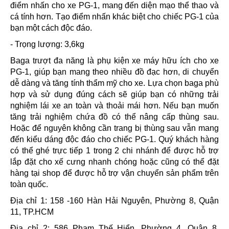
điểm nhấn cho xe PG-1, mang đến diện mạo thể thao và
cá tính hơn. Tạo điểm nhấn khác biệt cho chiếc PG-1 của
bạn một cách độc đáo.
- Trọng lượng: 3,6kg
Baga trượt đa năng là phụ kiện xe máy hữu ích cho xe
PG-1, giúp bạn mang theo nhiều đồ đạc hơn, di chuyển
dễ dàng và tăng tính thẩm mỹ cho xe. Lựa chọn baga phù
hợp và sử dụng đúng cách sẽ giúp bạn có những trải
nghiệm lái xe an toàn và thoải mái hơn. Nếu bạn muốn
tăng trải nghiệm chứa đồ có thể nâng cấp thùng sau.
Hoặc để nguyên không cần trang bị thùng sau vẫn mang
đến kiểu dáng độc đáo cho chiếc PG-1. Quý khách hàng
có thể ghé trực tiếp 1 trong 2 chi nhánh để được hỗ trợ
lắp đặt cho xế cưng nhanh chóng hoặc cũng có thể đặt
hàng tại shop để được hỗ trợ vận chuyển sản phẩm trên
toàn quốc.
Địa chỉ 1: 158 -160 Hàn Hải Nguyên, Phường 8, Quận
11, TP.HCM
Địa chỉ 2: 586 Phạm Thế Hiển, Phường 4, Quận 8,