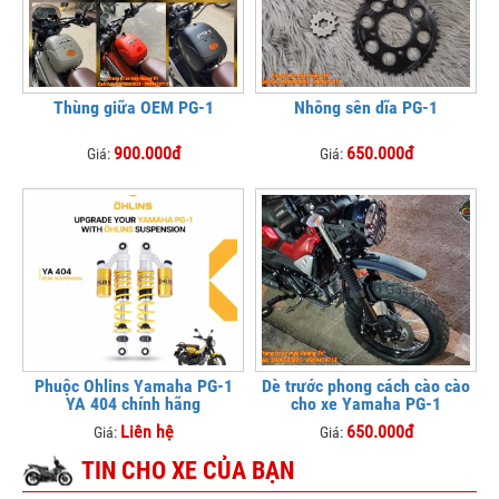
Thùng giữa OEM PG-1
Nhông sên dĩa PG-1
900.000đ
650.000đ
Giá:
Giá:
Phuộc Ohlins Yamaha PG-1
Dè trước phong cách cào cào
YA 404 chính hãng
cho xe Yamaha PG-1
Liên hệ
650.000đ
Giá:
Giá:
TIN CHO XE CỦA BẠN