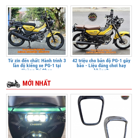
Từ zin đến chất: Hành trình 3
42 triệu cho bản độ PG-1 gây
lần độ kiểng xe PG-1 tại
bão - Liệu đáng chơi hay
Hoàng Trí Shop
không?
MỚI NHẤT