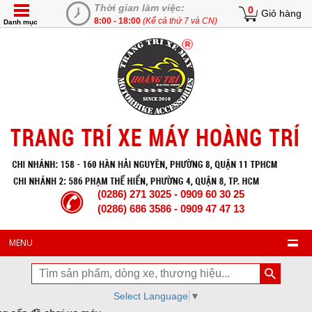
Thời gian làm việc:
0
Giỏ hàng
8:00 - 18:00
(Kể cả thứ 7 và CN)
Danh mục
(0286) 271 3025 - 0909 60 30 25
(0286) 686 3586 - 0909 47 47 13
MENU
Select Language
▼