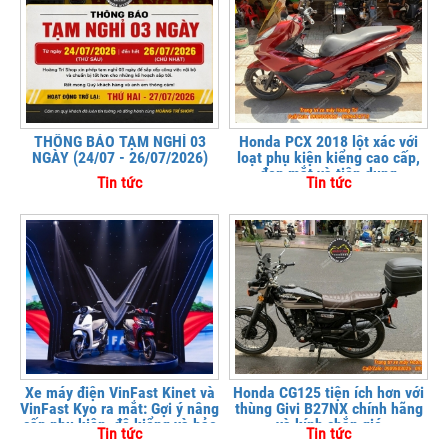
THÔNG BÁO TẠM NGHỈ 03
Honda PCX 2018 lột xác với
NGÀY (24/07 - 26/07/2026)
loạt phụ kiện kiểng cao cấp,
đẹp mắt và tiện dụng
Tin tức
Tin tức
Xe máy điện VinFast Kinet và
Honda CG125 tiện ích hơn với
VinFast Kyo ra mắt: Gợi ý nâng
thùng Givi B27NX chính hãng
cấp phụ kiện, độ kiểng và bảo
và kính chắn gió
Tin tức
Tin tức
vệ xe tại