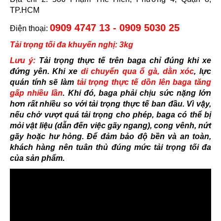
TP.HCM
0909 4747 13 - 0909 5030 25
Điện thoại:
Tải trọng tối đa khuyến nghị: 3kg
Lưu ý:
Tải trọng thực tế trên baga chỉ đúng khi xe
đứng yên. Khi xe
di chuyển qua ổ gà, dằn xóc
, lực
quán tính sẽ làm
tải trọng thực tế dồn lên baga tăng
gấp nhiều lần
. Khi đó, baga phải chịu sức nặng lớn
hơn rất nhiều so với tải trọng thực tế ban đầu.
Vì vậy,
nếu chở vượt quá tải trọng cho phép, baga có thể bị
mỏi vật liệu (dẫn đến việc gãy ngang), cong vênh, nứt
gãy hoặc hư hỏng. Để đảm bảo độ bền và an toàn,
khách hàng nên tuân thủ đúng mức tải trọng tối đa
của sản phẩm.