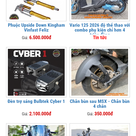
Phuộc Upside Down Kingham
Vario 125 2026 độ thể thao với
Vinfast Feliz
combo phụ kiện chỉ hơn 4
triệu đồng
6.500.000đ
Tin tức
Giá:
Đèn trợ sáng Bulbtek Cyber 1
Chắn bùn sau MSX - Chắn bùn
4 chân
2.100.000đ
350.000đ
Giá:
Giá: