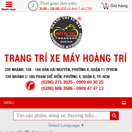
Thời gian làm việc:
0
Giỏ hàng
8:00 - 18:00
(Kể cả thứ 7 và CN)
Danh mục
(0286) 271 3025 - 0909 60 30 25
(0286) 686 3586 - 0909 47 47 13
MENU
Select Language
▼