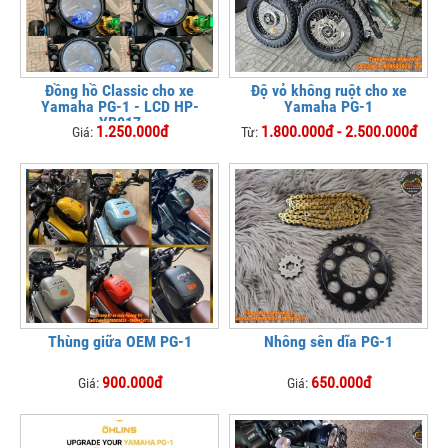
Đồng hồ Classic cho xe
Độ vỏ không ruột cho xe
Yamaha PG-1 - LCD HP-
Yamaha PG-1
YB017
1.250.000đ
1.800.000đ - 2.500.000đ
Giá:
Từ:
Thùng giữa OEM PG-1
Nhông sên dĩa PG-1
900.000đ
650.000đ
Giá:
Giá: