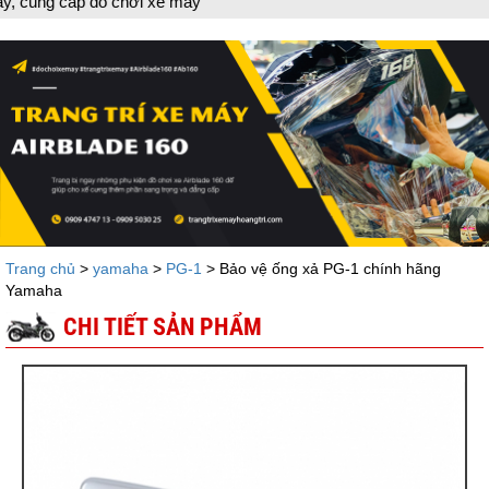
 đồ chơi xe máy
Trang chủ
>
yamaha
>
PG-1
> Bảo vệ ống xả PG-1 chính hãng
Yamaha
CHI TIẾT SẢN PHẨM