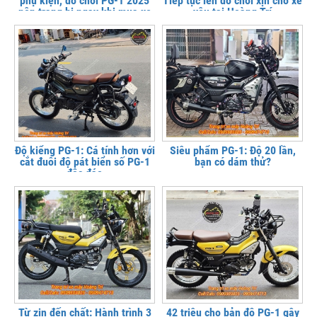
phụ kiện, đồ chơi PG-1 2025
Tiếp tục lên đồ chơi xịn cho xế
nên trang bị ngay khi mua xe
yêu tại Hoàng Trí
Độ kiểng PG-1: Cá tính hơn với
Siêu phẩm PG-1: Độ 20 lần,
cắt đuôi độ pát biển số PG-1
bạn có dám thử?
độc đáo
Từ zin đến chất: Hành trình 3
42 triệu cho bản độ PG-1 gây