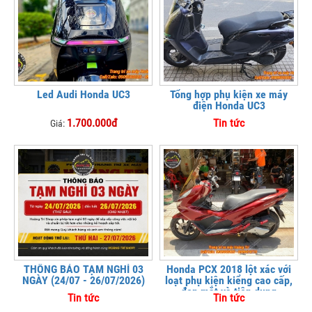
Led Audi Honda UC3
Tổng hợp phụ kiện xe máy
điện Honda UC3
1.700.000đ
Tin tức
Giá:
THÔNG BÁO TẠM NGHỈ 03
Honda PCX 2018 lột xác với
NGÀY (24/07 - 26/07/2026)
loạt phụ kiện kiểng cao cấp,
đẹp mắt và tiện dụng
Tin tức
Tin tức