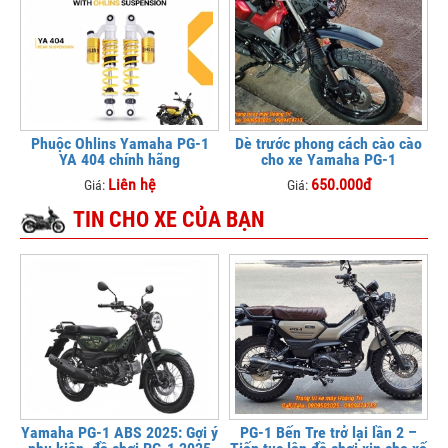
Phuộc Ohlins Yamaha PG-1
Dè trước phong cách cào cào
YA 404 chính hãng
cho xe Yamaha PG-1
Liên hệ
650.000đ
Giá:
Giá:
TIN CHO XE CỦA BẠN
Yamaha PG-1 ABS 2025: Gợi ý
PG-1 Bến Tre trở lại lần 2 –