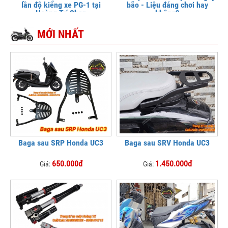
lần độ kiểng xe PG-1 tại
bão - Liệu đáng chơi hay
Hoàng Trí Shop
không?
MỚI NHẤT
Baga sau SRP Honda UC3
Baga sau SRV Honda UC3
650.000đ
1.450.000đ
Giá:
Giá: