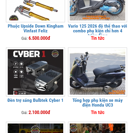
Phuộc Upside Down Kingham
Vario 125 2026 độ thể thao với
Vinfast Feliz
combo phụ kiện chỉ hơn 4
triệu đồng
6.500.000đ
Tin tức
Giá:
Đèn trợ sáng Bulbtek Cyber 1
Tổng hợp phụ kiện xe máy
điện Honda UC3
2.100.000đ
Tin tức
Giá: