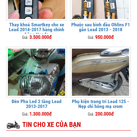
Thay khoá Smartkey cho xe
Phuộc sau bình dầu Ohlins F1
Lead 2014-2017 hàng chính
gắn Lead 2013 - 2018
hãng Honda
3.500.000đ
950.000đ
Giá:
Giá:
Đèn Pha Led 2 tầng Lead
Phụ kiện trang trí Lead 125 -
2013-2017
Nẹp chỉ hông mạ crom
1.300.000đ
200.000đ
Giá:
Giá:
TIN CHO XE CỦA BẠN