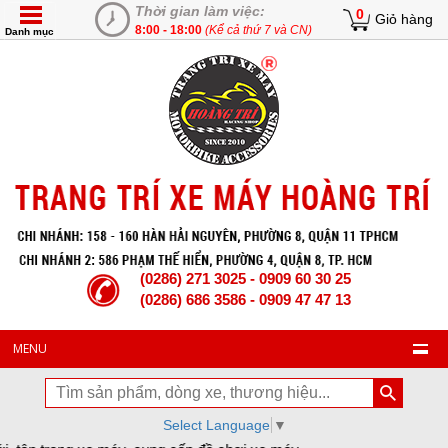
Thời gian làm việc:
0
Giỏ hàng
8:00 - 18:00
(Kể cả thứ 7 và CN)
Danh mục
(0286) 271 3025 - 0909 60 30 25
(0286) 686 3586 - 0909 47 47 13
MENU
Select Language
▼