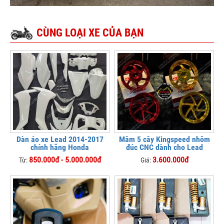
CÙNG LOẠI XE CỦA BẠN
Dàn áo xe Lead 2014-2017
Mâm 5 cây Kingspeed nhôm
chính hãng Honda
đúc CNC dành cho Lead
850.000đ - 5.000.000đ
3.600.000đ
Từ:
Giá: