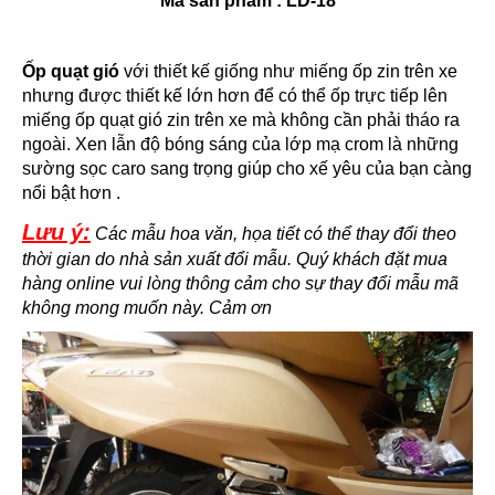
Mã sản phẩm : LD-18
Ốp quạt gió
với thiết kế giống như miếng ốp zin trên xe
nhưng được thiết kế lớn hơn để có thể ốp trực tiếp lên
miếng ốp quạt gió zin trên xe mà không cần phải tháo ra
ngoài. Xen lẫn độ bóng sáng của lớp mạ crom là những
sường sọc caro sang trọng giúp cho xế yêu của bạn càng
nổi bật hơn .
Lưu ý:
Các mẫu hoa văn, họa tiết có thể thay đổi theo
thời gian do nhà sản xuất đổi mẫu. Quý khách đặt mua
hàng online vui lòng thông cảm cho sự thay đổi mẫu mã
không mong muốn này. Cảm ơn