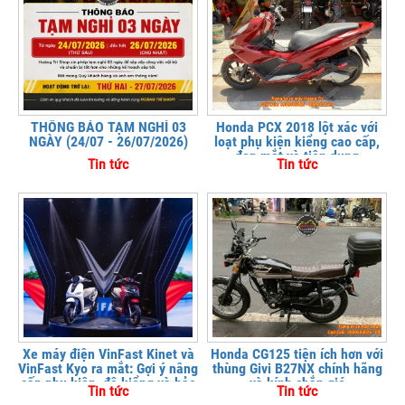
THÔNG BÁO TẠM NGHỈ 03
Honda PCX 2018 lột xác với
NGÀY (24/07 - 26/07/2026)
loạt phụ kiện kiểng cao cấp,
đẹp mắt và tiện dụng
Tin tức
Tin tức
Xe máy điện VinFast Kinet và
Honda CG125 tiện ích hơn với
VinFast Kyo ra mắt: Gợi ý nâng
thùng Givi B27NX chính hãng
cấp phụ kiện, độ kiểng và bảo
và kính chắn gió
Tin tức
Tin tức
vệ xe tại