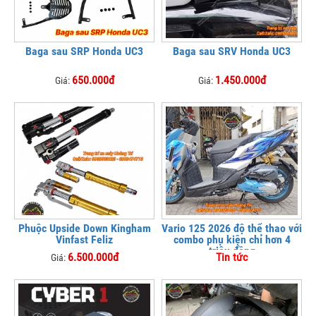
Baga sau SRP Honda UC3
Baga sau SRV Honda UC3
650.000đ
1.450.000đ
Giá:
Giá:
Phuộc Upside Down Kingham
Vario 125 2026 độ thể thao với
Vinfast Feliz
combo phụ kiện chỉ hơn 4
triệu đồng
6.500.000đ
Tin tức
Giá: