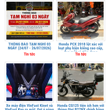
THÔNG BÁO TẠM NGHỈ 03
Honda PCX 2018 lột xác với
NGÀY (24/07 - 26/07/2026)
loạt phụ kiện kiểng cao cấp,
đẹp mắt và tiện dụng
Tin tức
Tin tức
Xe máy điện VinFast Kinet và
Honda CG125 tiện ích hơn với
VinFast Kyo ra mắt: Gợi ý nâng
thùng Givi B27NX chính hãng