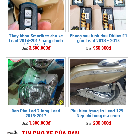
Thay khoá Smartkey cho xe
Phuộc sau bình dầu Ohlins F1
Lead 2014-2017 hàng chính
gắn Lead 2013 - 2018
hãng Honda
3.500.000đ
950.000đ
Giá:
Giá:
Đèn Pha Led 2 tầng Lead
Phụ kiện trang trí Lead 125 -
2013-2017
Nẹp chỉ hông mạ crom
1.300.000đ
200.000đ
Giá:
Giá:
TIN CHO XE CỦA BẠN