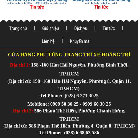
cấp phụ kiện, độ kiểng và bảo
và kính chắn gió
Tin tức
Tin tức
vệ xe tại
Trang chủ
Giới thiệu
Dịch vụ
Tin tức
Liên hệ
Khuyến mãi
CỬA HÀNG PHỤ TÙNG TRANG TRÍ XE HOÀNG TRÍ
Địa chỉ 1:
158 -160 Hàn Hải Nguyên, Phường Bình Thới,
TP.HCM
(Địa chỉ cũ: 158 -160 Hàn Hải Nguyên, Phường 8, Quận 11,
TP.HCM)
Tel Phone:
(028) 6 271 3025
Mobifone: 0909 50 30 25 - 0909 60 30 25
Địa chỉ 2:
586 Phạm Thế Hiển, Phường Chánh Hưng,
TP.HCM
(Địa chỉ cũ: 586 Phạm Thế Hiển, Phường 4, Quận 8, TP.HCM)
Tel Phone:
(028) 6 68 63 586