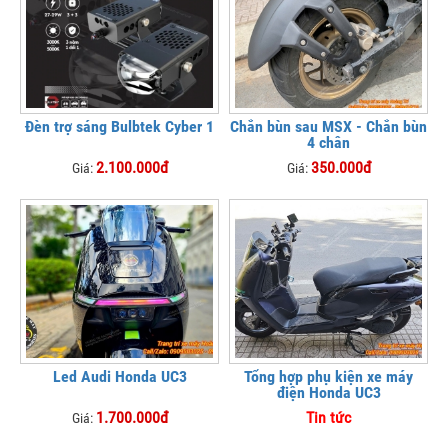
Đèn trợ sáng Bulbtek Cyber 1
Chắn bùn sau MSX - Chắn bùn
4 chân
2.100.000đ
350.000đ
Giá:
Giá:
Led Audi Honda UC3
Tổng hợp phụ kiện xe máy
điện Honda UC3
1.700.000đ
Tin tức
Giá: