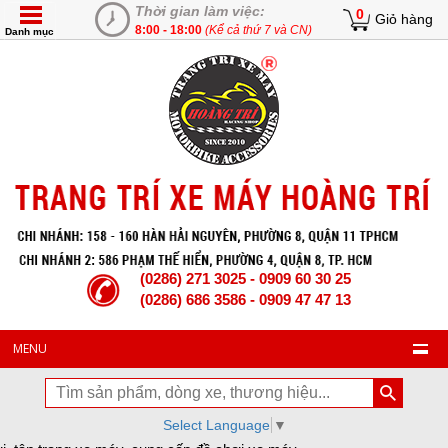
Thời gian làm việc:
0
Giỏ hàng
8:00 - 18:00
(Kể cả thứ 7 và CN)
Danh mục
(0286) 271 3025 - 0909 60 30 25
(0286) 686 3586 - 0909 47 47 13
MENU
Select Language
▼