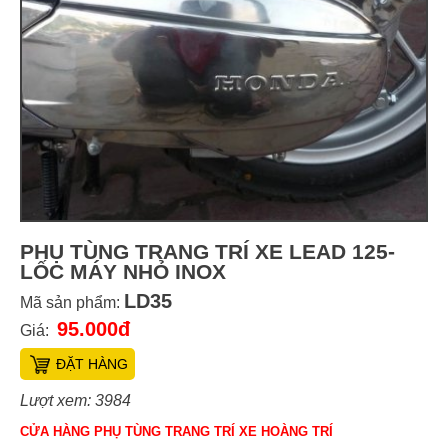
PHỤ TÙNG TRANG TRÍ XE LEAD 125-
LỐC MÁY NHỎ INOX
LD35
Mã sản phẩm:
95.000đ
Giá:
ĐẶT HÀNG
Lượt xem: 3984
CỬA HÀNG PHỤ TÙNG TRANG TRÍ XE HOÀNG TRÍ