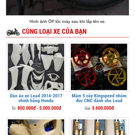
Hình ảnh ỐP lốc máy sau khi lắp lên xe.
CÙNG LOẠI XE CỦA BẠN
Dàn áo xe Lead 2014-2017
Mâm 5 cây Kingspeed nhôm
chính hãng Honda
đúc CNC dành cho Lead
850.000đ - 5.000.000đ
3.600.000đ
Từ:
Giá: