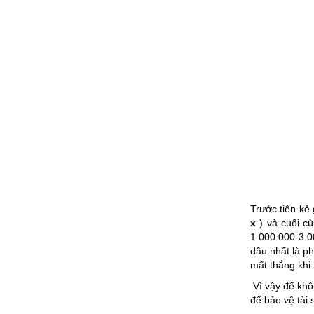
Trước tiên kẻ
x
) và cuối c
1.000.000-3.0
dầu nhất là p
mất thắng khi
Vì vậy để khô
để bảo vệ tài