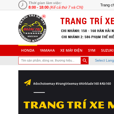
Thời gian làm việc:
Trang c
8:00 - 18:00
(Kể cả thứ 7 và CN)
HONDA
YAMAHA
XE MÁY ĐIỆN
SYM
SUZUKI
Select Lan
ăm trang Web chuyên cung cấp và lắp đặt phụ tùng inox trang trí là