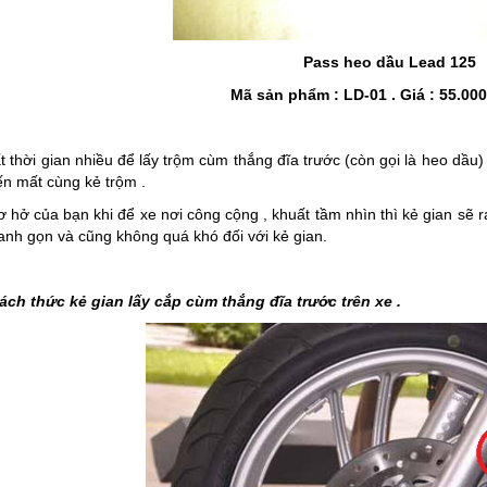
Pass heo dầu Lead 125
Mã sản phẩm : LD-01 . Giá : 55.00
thời gian nhiều để lấy trộm cùm thắng đĩa trước (còn gọi là heo dầu) 
ến mất cùng kẻ trộm .
 hở của bạn khi để xe nơi công cộng , khuất tầm nhìn thì kẻ gian sẽ r
nh gọn và cũng không quá khó đối với kẻ gian.
ách thức kẻ gian lấy cắp cùm thắng đĩa trước trên xe .