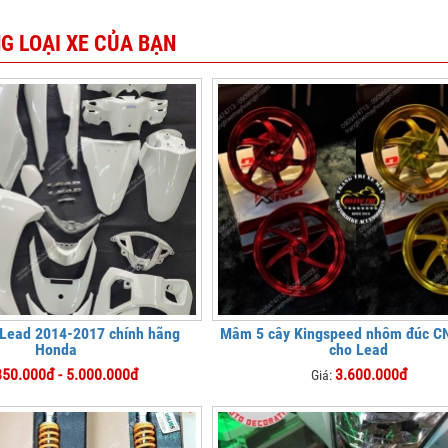
G LOẠI XE CỦA BẠN
 Lead 2014-2017 chính hãng
Mâm 5 cây Kingspeed nhôm đúc C
Honda
cho Lead
850.000đ - 5.000.000đ
3.600.000đ
Giá: