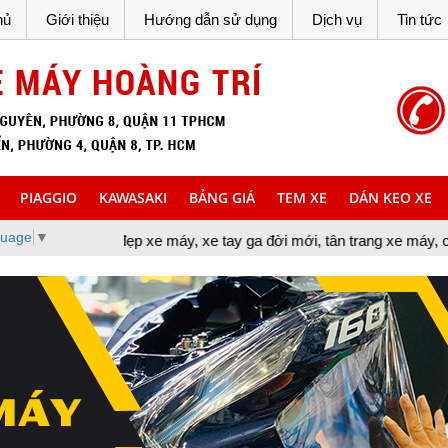
hủ
Giới thiệu
Hướng dẫn sử dụng
Dịch vụ
Tin tức
PIAGGIO
KAWASAKI
BẢNG GIÁ
TEM XE
DÁN KEO XE
guage
▼
m đẹp xe máy, xe tay ga đời mới, tân trang xe máy, cung cấp đồ chơ