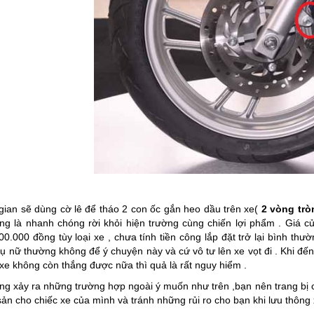
 gian sẽ dùng cờ lê để tháo 2 con ốc gắn heo dầu trên xe(
2 vòng tr
ùng là nhanh chóng rời khỏi hiện trường cùng chiến lợi phẩm . Giá 
00.000 đồng tùy loại xe , chưa tính tiền công lắp đặt trở lại bình th
hụ nữ thường không để ý chuyện này và cứ vô tư lên xe vọt đi . Khi đ
 xe không còn thắng được nữa thì quả là rất nguy hiểm .
ng xảy ra những trường hợp ngoài ý muốn như trên ,bạn nên trang bị 
 sản cho chiếc xe của mình và tránh những rủi ro cho bạn khi lưu thô