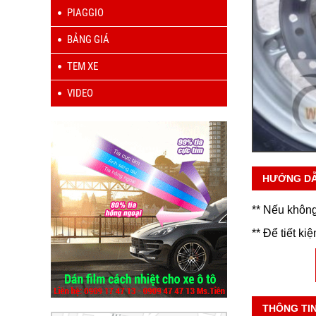
PIAGGIO
BẢNG GIÁ
TEM XE
VIDEO
HƯỚNG D
** Nếu không
** Để tiết ki
THÔNG TI