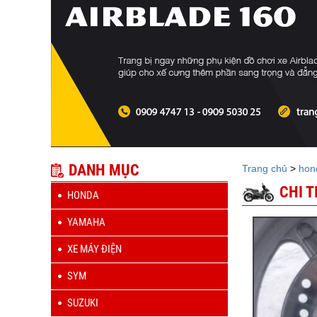
DANH MỤC
Trang chủ
>
hon
CHI 
HONDA
YAMAHA
XE MÁY ĐIỆN
SYM
SUZUKI