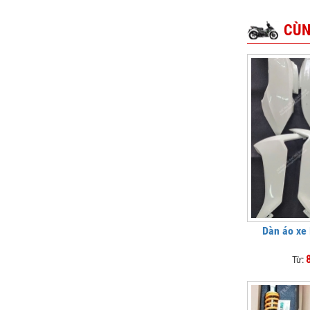
CÙN
Dàn áo xe
Từ: