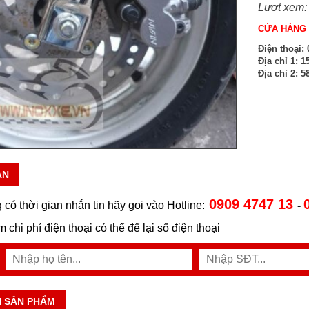
Lượt xem:
CỬA HÀNG 
Điện thoại:
0
Địa chỉ 1:
15
Địa chỉ 2:
58
ẪN
0909 4747 13
 có thời gian nhắn tin hãy gọi vào Hotline:
-
ệm chi phí điện thoại có thể để lại số điện thoại
N SẢN PHẨM