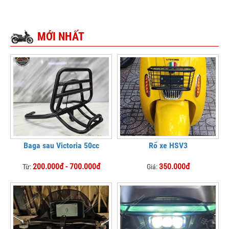
MỚI NHẤT
Baga sau Victoria 50cc
Rổ xe HSV3
200.000đ - 700.000đ
350.000đ
Từ:
Giá: