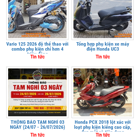
Vario 125 2026 độ thể thao với
Tổng hợp phụ kiện xe máy
combo phụ kiện chỉ hơn 4
điện Honda UC3
triệu đồng
Tin tức
Tin tức
THÔNG BÁO TẠM NGHỈ 03
Honda PCX 2018 lột xác với
NGÀY (24/07 - 26/07/2026)
loạt phụ kiện kiểng cao cấp,
đẹp mắt và tiện dụng
Tin tức
Tin tức