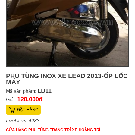
PHỤ TÙNG INOX XE LEAD 2013-ỐP LỐC
MÁY
LD11
Mã sản phẩm:
120.000đ
Giá:
ĐẶT HÀNG
Lượt xem: 4283
CỬA HÀNG PHỤ TÙNG TRANG TRÍ XE HOÀNG TRÍ