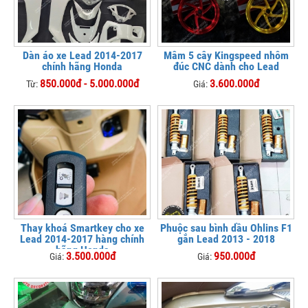
Dàn áo xe Lead 2014-2017
Mâm 5 cây Kingspeed nhôm
chính hãng Honda
đúc CNC dành cho Lead
850.000đ - 5.000.000đ
3.600.000đ
Từ:
Giá:
Thay khoá Smartkey cho xe
Phuộc sau bình dầu Ohlins F1
Lead 2014-2017 hàng chính
gắn Lead 2013 - 2018
hãng Honda
3.500.000đ
950.000đ
Giá:
Giá: