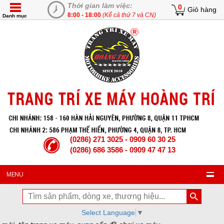
Thời gian làm việc:
0
Giỏ hàng
8:00 - 18:00
(Kể cả thứ 7 và CN)
Danh mục
(0286) 271 3025 - 0909 60 30 25
(0286) 686 3586 - 0909 47 47 13
MENU
Select Language
▼