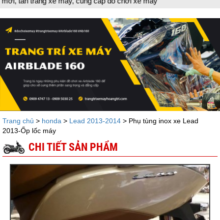
 trang xe máy, cung cấp đồ chơi xe máy
Trang chủ
>
honda
>
Lead 2013-2014
> Phụ tùng inox xe Lead
2013-Ốp lốc máy
CHI TIẾT SẢN PHẨM