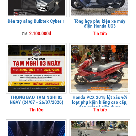
Đèn trợ sáng Bulbtek Cyber 1
Tổng hợp phụ kiện xe máy
điện Honda UC3
2.100.000đ
Tin tức
Giá:
THÔNG BÁO TẠM NGHỈ 03
Honda PCX 2018 lột xác với
NGÀY (24/07 - 26/07/2026)
loạt phụ kiện kiểng cao cấp,
đẹp mắt và tiện dụng
Tin tức
Tin tức