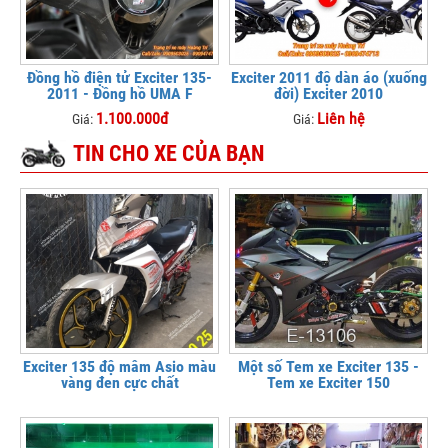
Đồng hồ điện tử Exciter 135-
Exciter 2011 độ dàn áo (xuống
2011 - Đồng hồ UMA F
đời) Exciter 2010
1.100.000đ
Liên hệ
Giá:
Giá:
TIN CHO XE CỦA BẠN
Exciter 135 độ mâm Asio màu
Một số Tem xe Exciter 135 -
vàng đen cực chất
Tem xe Exciter 150