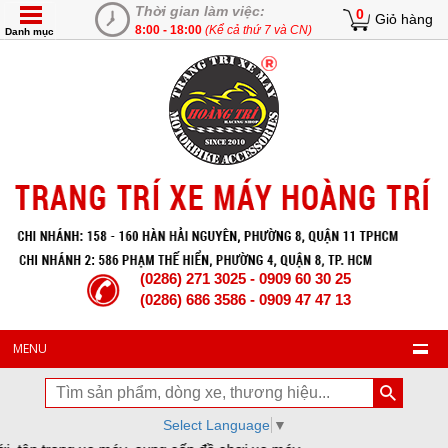
Thời gian làm việc:
0
Giỏ hàng
8:00 - 18:00
(Kể cả thứ 7 và CN)
Danh mục
(0286) 271 3025 - 0909 60 30 25
(0286) 686 3586 - 0909 47 47 13
MENU
Select Language
▼