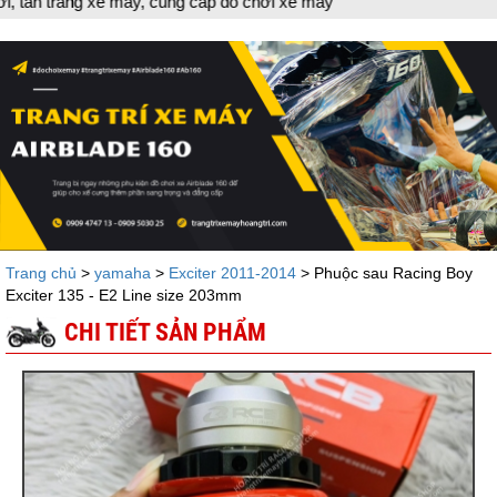
áy, cung cấp đồ chơi xe máy
Trang chủ
>
yamaha
>
Exciter 2011-2014
> Phuộc sau Racing Boy
Exciter 135 - E2 Line size 203mm
CHI TIẾT SẢN PHẨM