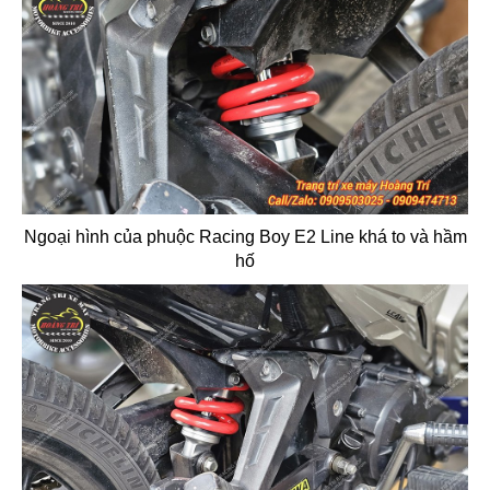
Ngoại hình của phuộc Racing Boy E2 Line khá to và hầm
hố