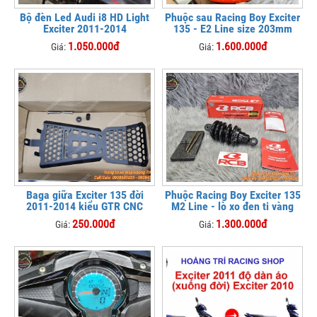
Bộ đèn Led Audi i8 HD Light
Phuộc sau Racing Boy Exciter
Exciter 2011-2014
135 - E2 Line size 203mm
1.050.000đ
1.600.000đ
Giá:
Giá:
Baga giữa Exciter 135 đời
Phuộc Racing Boy Exciter 135
2011-2014 kiểu GTR CNC
M2 Line - lò xo đen ti vàng
250.000đ
1.300.000đ
Giá:
Giá: