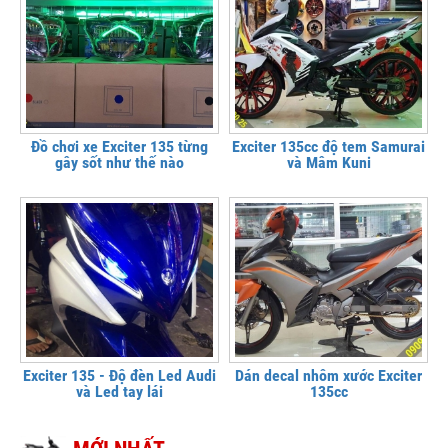
Đồ chơi xe Exciter 135 từng
Exciter 135cc độ tem Samurai
gây sốt như thế nào
và Mâm Kuni
Exciter 135 - Độ đèn Led Audi
Dán decal nhôm xước Exciter
và Led tay lái
135cc