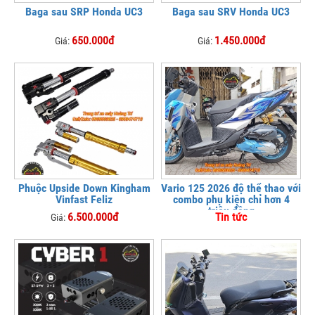
Baga sau SRP Honda UC3
Baga sau SRV Honda UC3
650.000đ
1.450.000đ
Giá:
Giá:
Phuộc Upside Down Kingham
Vario 125 2026 độ thể thao với
Vinfast Feliz
combo phụ kiện chỉ hơn 4
triệu đồng
6.500.000đ
Tin tức
Giá: