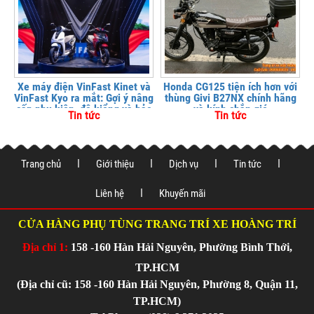
Xe máy điện VinFast Kinet và
Honda CG125 tiện ích hơn với
VinFast Kyo ra mắt: Gợi ý nâng
thùng Givi B27NX chính hãng
cấp phụ kiện, độ kiểng và bảo
và kính chắn gió
Tin tức
Tin tức
vệ xe tại
Trang chủ
Giới thiệu
Dịch vụ
Tin tức
Liên hệ
Khuyến mãi
CỬA HÀNG PHỤ TÙNG TRANG TRÍ XE HOÀNG TRÍ
Địa chỉ 1:
158 -160 Hàn Hải Nguyên, Phường Bình Thới,
TP.HCM
(Địa chỉ cũ: 158 -160 Hàn Hải Nguyên, Phường 8, Quận 11,
TP.HCM)