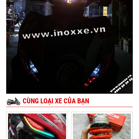
CÙNG LOẠI XE CỦA BẠN