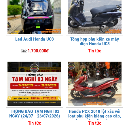
Led Audi Honda UC3
Tổng hợp phụ kiện xe máy
điện Honda UC3
1.700.000đ
Tin tức
Giá:
THÔNG BÁO TẠM NGHỈ 03
Honda PCX 2018 lột xác với
NGÀY (24/07 - 26/07/2026)
loạt phụ kiện kiểng cao cấp,
đẹp mắt và tiện dụng
Tin tức
Tin tức