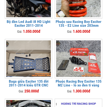
Bộ đèn Led Audi i8 HD Light
Phuộc sau Racing Boy Exciter
Exciter 2011-2014
135 - E2 Line size 203mm
1.050.000đ
1.600.000đ
Giá:
Giá:
Baga giữa Exciter 135 đời
Phuộc Racing Boy Exciter 135
2011-2014 kiểu GTR CNC
M2 Line - lò xo đen ti vàng
250.000đ
1.300.000đ
Giá:
Giá: