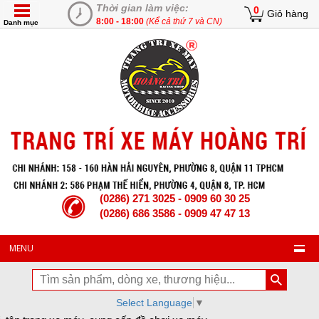
Thời gian làm việc:
0
Giỏ hàng
8:00 - 18:00
(Kể cả thứ 7 và CN)
Danh mục
(0286) 271 3025 - 0909 60 30 25
(0286) 686 3586 - 0909 47 47 13
MENU
Select Language
▼