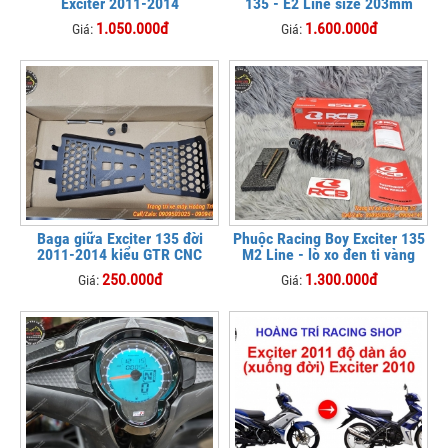
Exciter 2011-2014
135 - E2 Line size 203mm
1.050.000đ
1.600.000đ
Giá:
Giá:
Baga giữa Exciter 135 đời
Phuộc Racing Boy Exciter 135
2011-2014 kiểu GTR CNC
M2 Line - lò xo đen ti vàng
250.000đ
1.300.000đ
Giá:
Giá: