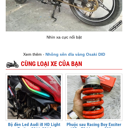
Nhìn xa cực nổi bật
Xem thêm -
Nhông sên dĩa vàng Osaki DID
CÙNG LOẠI XE CỦA BẠN
Bộ đèn Led Audi i8 HD Light
Phuộc sau Racing Boy Exciter