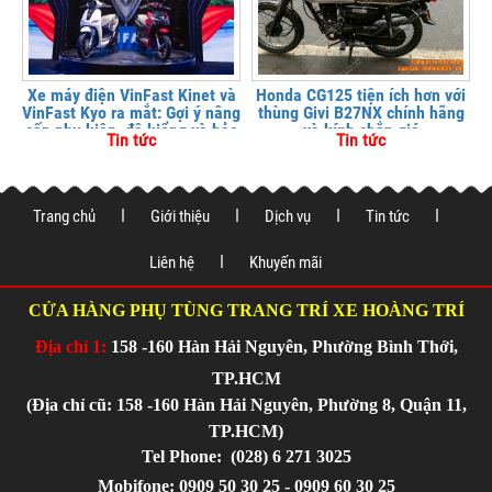
Xe máy điện VinFast Kinet và
Honda CG125 tiện ích hơn với
VinFast Kyo ra mắt: Gợi ý nâng
thùng Givi B27NX chính hãng
cấp phụ kiện, độ kiểng và bảo
và kính chắn gió
Tin tức
Tin tức
vệ xe tại
Trang chủ
Giới thiệu
Dịch vụ
Tin tức
Liên hệ
Khuyến mãi
CỬA HÀNG PHỤ TÙNG TRANG TRÍ XE HOÀNG TRÍ
Địa chỉ 1:
158 -160 Hàn Hải Nguyên, Phường Bình Thới,
TP.HCM
(Địa chỉ cũ: 158 -160 Hàn Hải Nguyên, Phường 8, Quận 11,
TP.HCM)
Tel Phone:
(028) 6 271 3025
Mobifone: 0909 50 30 25 - 0909 60 30 25