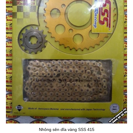
Nh
ông s
ên d
ĩa v
àng SSS 415