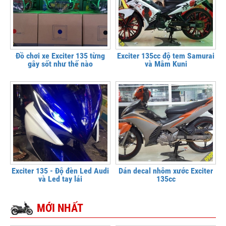
Đồ chơi xe Exciter 135 từng
Exciter 135cc độ tem Samurai
gây sốt như thế nào
và Mâm Kuni
Exciter 135 - Độ đèn Led Audi
Dán decal nhôm xước Exciter
và Led tay lái
135cc
MỚI NHẤT