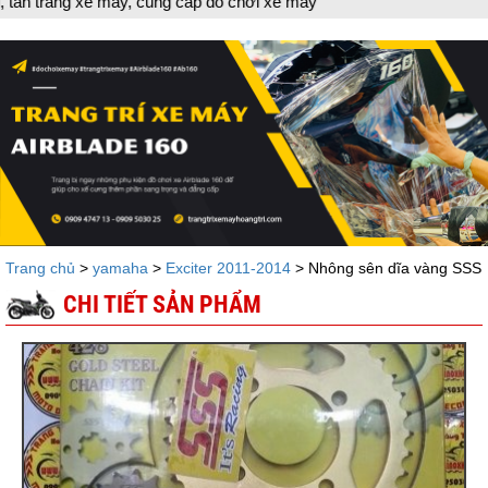
máy, cung cấp đồ chơi xe máy
Trang chủ
>
yamaha
>
Exciter 2011-2014
> Nhông sên dĩa vàng SSS
CHI TIẾT SẢN PHẨM