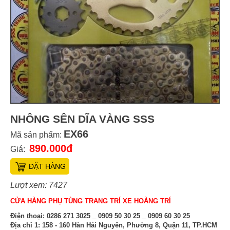
NHÔNG SÊN DĨA VÀNG SSS
EX66
Mã sản phẩm:
890.000đ
Giá:
ĐẶT HÀNG
Lượt xem: 7427
CỬA HÀNG PHỤ TÙNG TRANG TRÍ XE HOÀNG TRÍ
Điện thoại:
0286 271 3025 _ 0909 50 30 25 _ 0909 60 30 25
Địa chỉ 1:
158 - 160 Hàn Hải Nguyên, Phường 8, Quận 11, TP.HCM