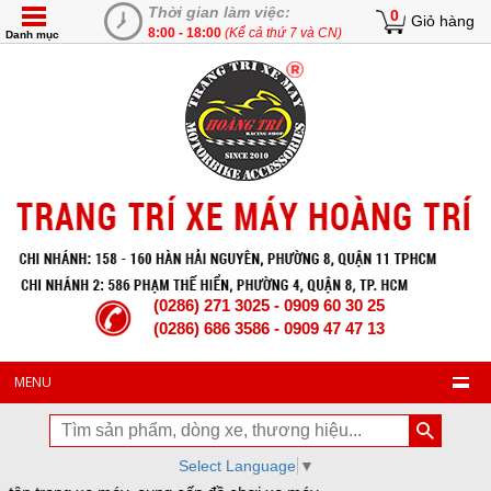
Thời gian làm việc:
0
Giỏ hàng
8:00 - 18:00
(Kể cả thứ 7 và CN)
Danh mục
(0286) 271 3025 - 0909 60 30 25
(0286) 686 3586 - 0909 47 47 13
MENU
Select Language
▼