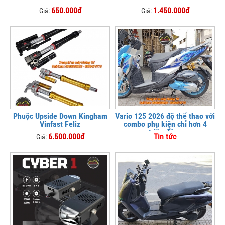
650.000đ
1.450.000đ
Giá:
Giá:
Phuộc Upside Down Kingham
Vario 125 2026 độ thể thao với
Vinfast Feliz
combo phụ kiện chỉ hơn 4
triệu đồng
6.500.000đ
Tin tức
Giá: