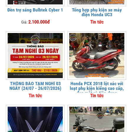
Đèn trợ sáng Bulbtek Cyber 1
Tổng hợp phụ kiện xe máy
điện Honda UC3
2.100.000đ
Tin tức
Giá:
THÔNG BÁO TẠM NGHỈ 03
Honda PCX 2018 lột xác với
NGÀY (24/07 - 26/07/2026)
loạt phụ kiện kiểng cao cấp,
đẹp mắt và tiện dụng
Tin tức
Tin tức