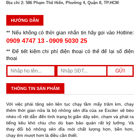
Địa chỉ 2:
586 Phạm Thế Hiển, Phường 4, Quận 8, TP.HCM
HƯỚNG DẪN
** Nếu không có thời gian nhắn tin hãy gọi vào Hotline:
0909 4747 13
0909 5030 25
-
** Để tiết kiệm chi phí điện thoại có thể để lại số điện
thoại
THÔNG TIN SẢN PHẨM
Với việc phải tăng sên liên tục chạy tầm mấy trăm km, chạy
thêm thời gian nữa là bộ nhông sên dĩa của xe Exciter sẽ bèo
nhèo rõ rệt dẫn đến tình trạng bị giãn dây sên, chạm và phát ra
tiếng kêu khó chịu cho dù bạn bảo quản rất kỹ lưỡng. Và
thay đổi bộ nhông sên dĩa mới chất lượng hơn, bền hơn,
chạy êm mượt hơn là điều cần thiết.