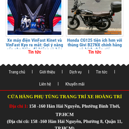
Xe máy điện VinFast Kinet và
Honda CG125 tiện ích hơn với
VinFast Kyo ra mắt: Gợi ý nâng
thùng Givi B27NX chính hãng
cấp phụ kiện, độ kiểng và bảo
và kính chắn gió
Tin tức
Tin tức
vệ xe tại
Trang chủ
Giới thiệu
Dịch vụ
Tin tức
Liên hệ
Khuyến mãi
CỬA HÀNG PHỤ TÙNG TRANG TRÍ XE HOÀNG TRÍ
Địa chỉ 1:
158 -160 Hàn Hải Nguyên, Phường Bình Thới,
TP.HCM
(Địa chỉ cũ: 158 -160 Hàn Hải Nguyên, Phường 8, Quận 11,
TP.HCM)