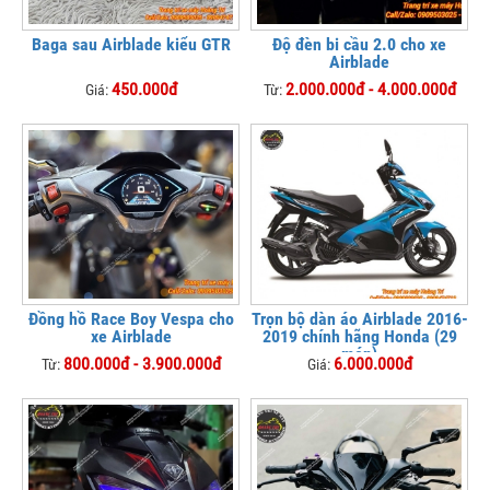
Baga sau Airblade kiểu GTR
Độ đèn bi cầu 2.0 cho xe
Airblade
450.000đ
2.000.000đ - 4.000.000đ
Giá:
Từ:
Đồng hồ Race Boy Vespa cho
Trọn bộ dàn áo Airblade 2016-
xe Airblade
2019 chính hãng Honda (29
món)
800.000đ - 3.900.000đ
6.000.000đ
Từ:
Giá: