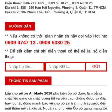
Điện thoại:
0286 271 3025 _ 0909 50 30 25 _ 0909 60 30 25
Địa chỉ 1:
158 - 160 Hàn Hải Nguyên, Phường 8, Quận 11, TP.HCM
Địa chỉ 2:
586 Phạm Thế Hiển, Phường 4, Quận 8, TP.HCM
HƯỚNG DẪN
** Nếu không có thời gian nhắn tin hãy gọi vào Hotline:
0909 4747 13
0909 5030 25
-
** Để tiết kiệm chi phí điện thoại có thể để lại số điện
thoại
THÔNG TIN SẢN PHẨM
Lắp cho
pô xe Airblade 2016
phụ kiện ốp pô được làm bằng
chất liệu gang có chất lượng tốt và bền cao, chống được va đập
hay lực tác động mạnh bảo vệ cho pô zin tránh bị trầy xước đến
mất thẩm mỹ và xấu xí. Ngoài ra, phụ kiện Ốp pô gang mang tới