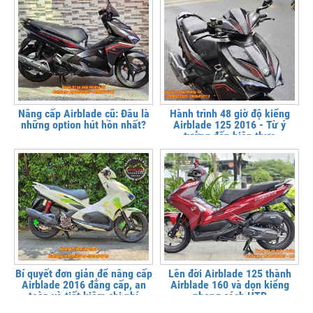
Nâng cấp Airblade cũ: Đâu là
Hành trình 48 giờ độ kiểng
những option hút hồn nhất?
Airblade 125 2016 - Từ ý
tưởng đến hiện thực
Bí quyết đơn giản để nâng cấp
Lên đời Airblade 125 thành
Airblade 2016 đẳng cấp, an
Airblade 160 và dọn kiểng
toàn và tiết kiệm chi phí
phong cách HTR