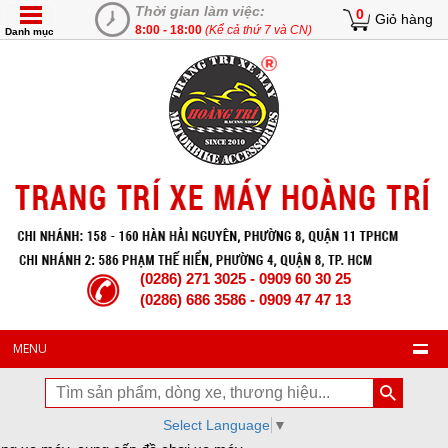
Thời gian làm việc:
0
Giỏ hàng
8:00 - 18:00
(Kể cả thứ 7 và CN)
Danh mục
(0286) 271 3025 - 0909 60 30 25
(0286) 686 3586 - 0909 47 47 13
MENU
Select Language
▼