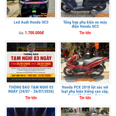
Led Audi Honda UC3
Tổng hợp phụ kiện xe máy
điện Honda UC3
1.700.000đ
Tin tức
Giá:
THÔNG BÁO TẠM NGHỈ 03
Honda PCX 2018 lột xác với
NGÀY (24/07 - 26/07/2026)
loạt phụ kiện kiểng cao cấp,
đẹp mắt và tiện dụng
Tin tức
Tin tức