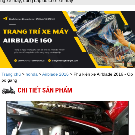
y, cung cấp đồ chơi xe máy
Trang chủ
>
honda
>
Airblade 2016
> Phụ kiện xe Airblade 2016 - Ốp
pô gang
CHI TIẾT SẢN PHẨM