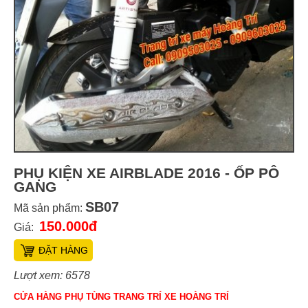
PHỤ KIỆN XE AIRBLADE 2016 - ỐP PÔ
GANG
SB07
Mã sản phẩm:
150.000đ
Giá:
ĐẶT HÀNG
Lượt xem: 6578
CỬA HÀNG PHỤ TÙNG TRANG TRÍ XE HOÀNG TRÍ