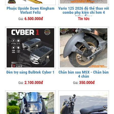
Phuộc Upside Down Kingham
Vario 125 2026 độ thể thao với
Vinfast Feliz
combo phụ kiện chỉ hơn 4
triệu đồng
6.500.000đ
Tin tức
Giá:
Đèn trợ sáng Bulbtek Cyber 1
Chắn bùn sau MSX - Chắn bùn
4 chân
2.100.000đ
350.000đ
Giá:
Giá: