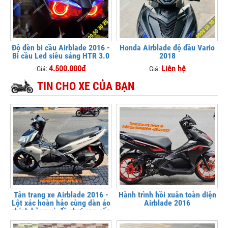
Độ đèn bi cầu Airblade 2016 -
Honda Airblade độ đầu Vario
Bi cầu Led siêu sáng HTR 3.0
2018
4.500.000đ
Liên hệ
Giá:
Giá:
TIN CHO XE CỦA BẠN
Tân trang xe Airblade 2016 -
Hành trình hồi xuân toàn diện
Lột xác hoàn hảo cùng dàn áo
Airblade 2016
chính hãng và đồ chơi cao cấp