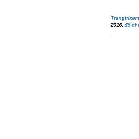
Trangtrixe
2016,
đồ chơ