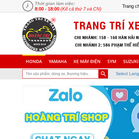
Thời gian làm việc:
Trang c
8:00 - 18:00
(Kể cả thứ 7 và CN)
HONDA
YAMAHA
XE MÁY ĐIỆN
SYM
SUZUKI
Select Lan
x trang trí làm đẹp xe máy, xe tay ga đời mới, tân trang xe máy, c