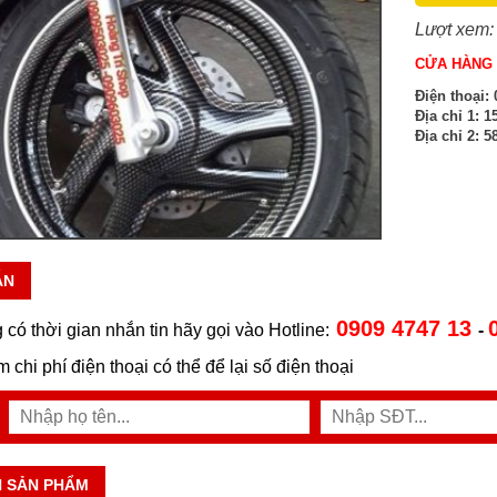
Lượt xem:
CỬA HÀNG 
Điện thoại:
0
Địa chỉ 1:
15
Địa chỉ 2:
58
ẪN
0909 4747 13
 có thời gian nhắn tin hãy gọi vào Hotline:
-
ệm chi phí điện thoại có thể để lại số điện thoại
N SẢN PHẨM