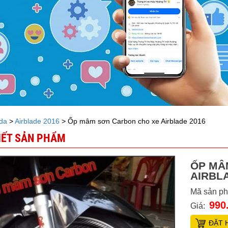
da
>
Airblade 2016
> Ốp mâm sơn Carbon cho xe Airblade 2016
TIẾT SẢN PHẨM
ỐP MÂ
AIRBL
Mã sản p
990
Giá:
ĐẶT 