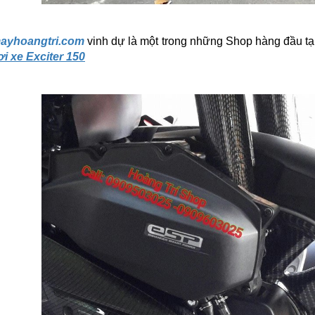
mayhoangtri.com
vinh dự là một trong những Shop hàng đầu t
i xe Exciter 150