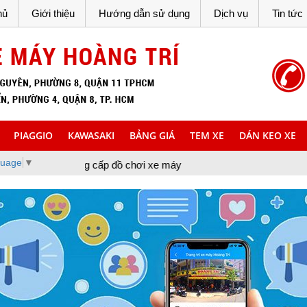
hủ
Giới thiệu
Hướng dẫn sử dụng
Dịch vụ
Tin tức
PIAGGIO
KAWASAKI
BẢNG GIÁ
TEM XE
DÁN KEO XE
guage
▼
ung cấp đồ chơi xe máy