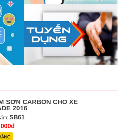
M SƠN CARBON CHO XE
ADE 2016
SB61
hẩm:
.000đ
HÀNG