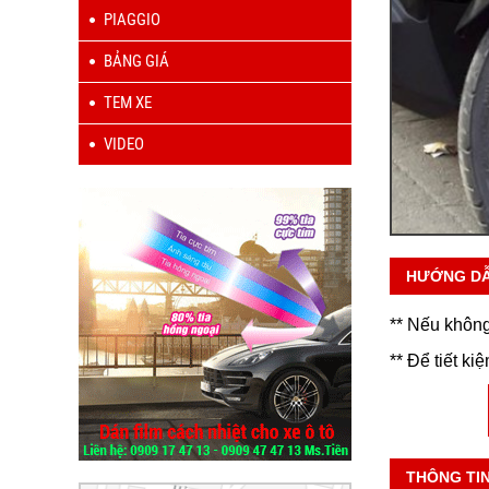
PIAGGIO
BẢNG GIÁ
TEM XE
VIDEO
HƯỚNG D
** Nếu không
** Để tiết ki
THÔNG TI