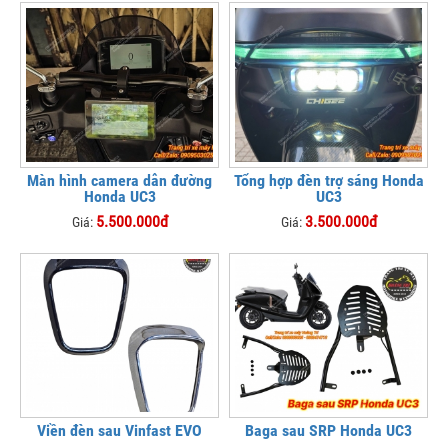
Màn hình camera dẫn đường
Tổng hợp đèn trợ sáng Honda
Honda UC3
UC3
5.500.000đ
3.500.000đ
Giá:
Giá:
Viền đèn sau Vinfast EVO
Baga sau SRP Honda UC3