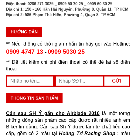
Điện thoại:
0286 271 3025 _ 0909 50 30 25 _ 0909 60 30 25
Địa chỉ 1:
158 - 160 Hàn Hải Nguyên, Phường 8, Quận 11, TP.HCM
Địa chỉ 2:
586 Phạm Thế Hiển, Phường 4, Quận 8, TP.HCM
HƯỚNG DẪN
** Nếu không có thời gian nhắn tin hãy gọi vào Hotline:
0909 4747 13
0909 5030 25
-
** Để tiết kiệm chi phí điện thoại có thể để lại số điện
thoại
THÔNG TIN SẢN PHẨM
Cản sau SH Ý gắn cho Airblade 2016
là một torng
những dòng sản phẩm cao cấp được rất nhiều anh em
Biker tin dùng. Cản sau Sh Ý được làm tư chất liệu cao
cấp, gồm có 2 màu tại
Hoàng Trí Racing Shop
: màu