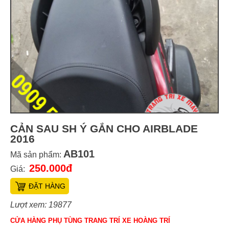
CẢN SAU SH Ý GẮN CHO AIRBLADE
2016
AB101
Mã sản phẩm:
250.000đ
Giá:
ĐẶT HÀNG
Lượt xem: 19877
CỬA HÀNG PHỤ TÙNG TRANG TRÍ XE HOÀNG TRÍ