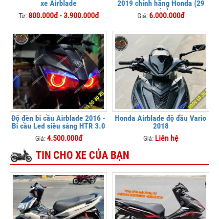
xe Airblade
2019 chính hãng Honda (29
món)
800.000đ - 3.900.000đ
6.000.000đ
Từ:
Giá:
Độ đèn bi cầu Airblade 2016 -
Honda Airblade độ đầu Vario
Bi cầu Led siêu sáng HTR 3.0
2018
4.500.000đ
Liên hệ
Giá:
Giá:
TIN CHO XE CỦA BẠN