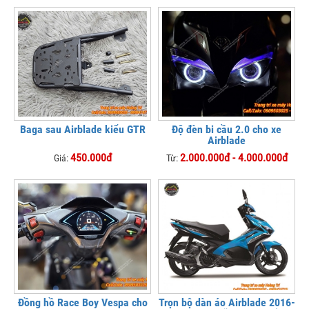
Baga sau Airblade kiểu GTR
Độ đèn bi cầu 2.0 cho xe
Airblade
450.000đ
2.000.000đ - 4.000.000đ
Giá:
Từ:
Đồng hồ Race Boy Vespa cho
Trọn bộ dàn áo Airblade 2016-