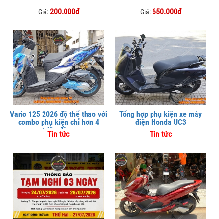
200.000đ
650.000đ
Giá:
Giá:
Vario 125 2026 độ thể thao với
Tổng hợp phụ kiện xe máy
combo phụ kiện chỉ hơn 4
điện Honda UC3
triệu đồng
Tin tức
Tin tức