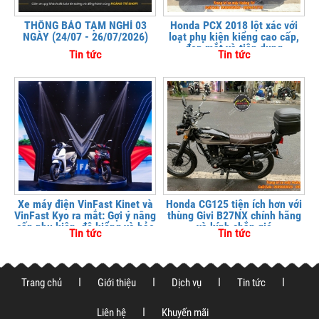
THÔNG BÁO TẠM NGHỈ 03
Honda PCX 2018 lột xác với
NGÀY (24/07 - 26/07/2026)
loạt phụ kiện kiểng cao cấp,
đẹp mắt và tiện dụng
Tin tức
Tin tức
Xe máy điện VinFast Kinet và
Honda CG125 tiện ích hơn với
VinFast Kyo ra mắt: Gợi ý nâng
thùng Givi B27NX chính hãng
cấp phụ kiện, độ kiểng và bảo
và kính chắn gió
Tin tức
Tin tức
vệ xe tại
Trang chủ
Giới thiệu
Dịch vụ
Tin tức
Liên hệ
Khuyến mãi