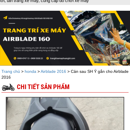
áy, cung cấp đồ chơi xe máy
Trang chủ
>
honda
>
Airblade 2016
> Cản sau SH Ý gắn cho Airblade
2016
CHI TIẾT SẢN PHẨM