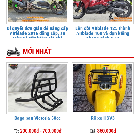
Bí quyết đơn giản để nâng cấp
Lên đời Airblade 125 thành
Airblade 2016 đẳng cấp, an
Airblade 160 và dọn kiểng
toàn và tiết kiệm chi phí
phong cách HTR
MỚI NHẤT
Baga sau Victoria 50cc
Rổ xe HSV3
200.000đ - 700.000đ
350.000đ
Từ:
Giá: