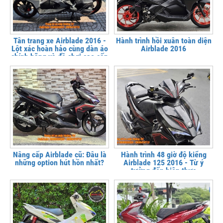
Tân trang xe Airblade 2016 -
Hành trình hồi xuân toàn diện
Lột xác hoàn hảo cùng dàn áo
Airblade 2016
chính hãng và đồ chơi cao cấp
Nâng cấp Airblade cũ: Đâu là
Hành trình 48 giờ độ kiểng
những option hút hồn nhất?
Airblade 125 2016 - Từ ý
tưởng đến hiện thực