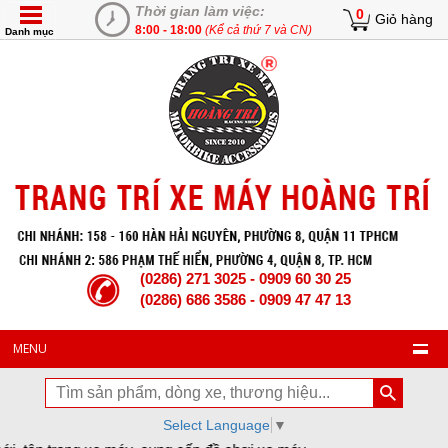
Thời gian làm việc:
0
Giỏ hàng
8:00 - 18:00
(Kể cả thứ 7 và CN)
Danh mục
(0286) 271 3025 - 0909 60 30 25
(0286) 686 3586 - 0909 47 47 13
MENU
Select Language
▼