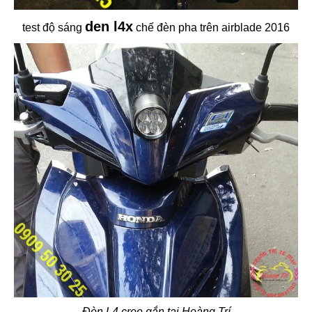
den l4x
test độ sáng
chế đèn pha trên airblade 2016
Đèn L4 cree gắn tại Hoàng Trí