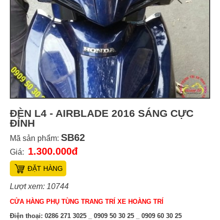
ĐÈN L4 - AIRBLADE 2016 SÁNG CỰC
ĐỈNH
SB62
Mã sản phẩm:
1.300.000đ
Giá:
ĐẶT HÀNG
Lượt xem: 10744
CỬA HÀNG PHỤ TÙNG TRANG TRÍ XE HOÀNG TRÍ
Điện thoại:
0286 271 3025 _ 0909 50 30 25 _ 0909 60 30 25