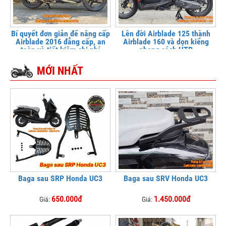
Bí quyết đơn giản để nâng cấp
Lên đời Airblade 125 thành
Airblade 2016 đẳng cấp, an
Airblade 160 và dọn kiểng
toàn và tiết kiệm chi phí
phong cách HTR
MỚI NHẤT
Baga sau SRP Honda UC3
Baga sau SRV Honda UC3
650.000đ
1.450.000đ
Giá:
Giá: