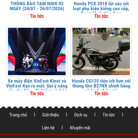
THÔNG BÁO TẠM NGHỈ 03
Honda PCX 2018 lột xác với
NGÀY (24/07 - 26/07/2026)
loạt phụ kiện kiểng cao cấp,
đẹp mắt và tiện dụng
Tin tức
Tin tức
Xe máy điện VinFast Kinet và
Honda CG125 tiện ích hơn với
VinFast Kyo ra mắt: Gợi ý nâng
thùng Givi B27NX chính hãng
cấp phụ kiện, độ kiểng và bảo
và kính chắn gió
Tin tức
Tin tức
vệ xe tại
Trang chủ
Giới thiệu
Dịch vụ
Tin tức
Liên hệ
Khuyến mãi