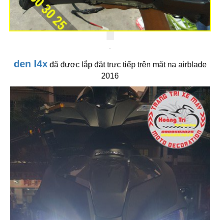
.
den l4x
đã được lắp đặt trực tiếp trên mặt nạ airblade
2016