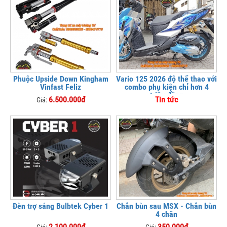
Phuộc Upside Down Kingham
Vario 125 2026 độ thể thao với
Vinfast Feliz
combo phụ kiện chỉ hơn 4
triệu đồng
6.500.000đ
Tin tức
Giá:
Đèn trợ sáng Bulbtek Cyber 1
Chắn bùn sau MSX - Chắn bùn
4 chân
2.100.000đ
350.000đ