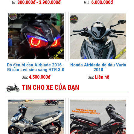
800.000đ - 3.900.000đ
6.000.000đ
Từ:
Giá:
Độ đèn bi cầu Airblade 2016 -
Honda Airblade độ đầu Vario
Bi cầu Led siêu sáng HTR 3.0
2018
4.500.000đ
Liên hệ
Giá:
Giá:
TIN CHO XE CỦA BẠN