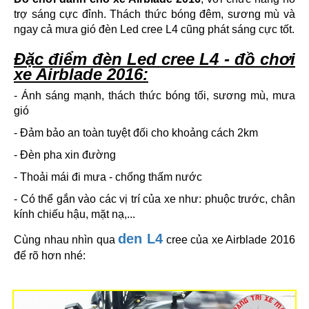
trợ sáng cực đỉnh. Thách thức bóng đêm, sương mù và
ngay cả mưa gió đèn Led cree L4 cũng phát sáng cực tốt.
Đặc điểm đèn Led cree L4 - đồ chơi
xe Airblade 2016:
- Ánh sáng mạnh, thách thức bóng tối, sương mù, mưa
gió
- Đảm bảo an toàn tuyệt đối cho khoảng cách 2km
- Đèn pha xin đường
- Thoải mái đi mưa - chống thấm nước
- Có thể gắn vào các vị trí của xe như: phuộc trước, chân
kính chiếu hậu, mặt nạ,...
den L4
Cùng nhau nhìn qua
cree của xe Airblade 2016
để rõ hơn nhé: