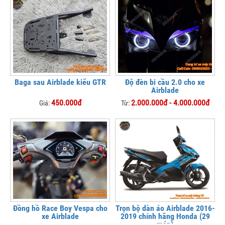
Baga sau Airblade kiểu GTR
Độ đèn bi cầu 2.0 cho xe
Airblade
450.000đ
2.000.000đ - 4.000.000đ
Giá:
Từ:
Đồng hồ Race Boy Vespa cho
Trọn bộ dàn áo Airblade 2016-
xe Airblade
2019 chính hãng Honda (29
món)