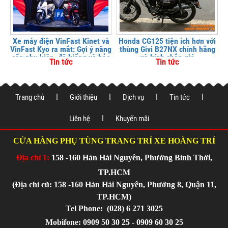
Xe máy điện VinFast Kinet và
Honda CG125 tiện ích hơn với
VinFast Kyo ra mắt: Gợi ý nâng
thùng Givi B27NX chính hãng
cấp phụ kiện, độ kiểng và bảo
và kính chắn gió
Tin tức
Tin tức
vệ xe tại
Trang chủ
Giới thiệu
Dịch vụ
Tin tức
Liên hệ
Khuyến mãi
CỬA HÀNG PHỤ TÙNG TRANG TRÍ XE HOÀNG TRÍ
Địa chỉ 1:
158 -160 Hàn Hải Nguyên, Phường Bình Thới,
TP.HCM
(Địa chỉ cũ: 158 -160 Hàn Hải Nguyên, Phường 8, Quận 11,
TP.HCM)
Tel Phone:
(028) 6 271 3025
Mobifone: 0909 50 30 25 - 0909 60 30 25