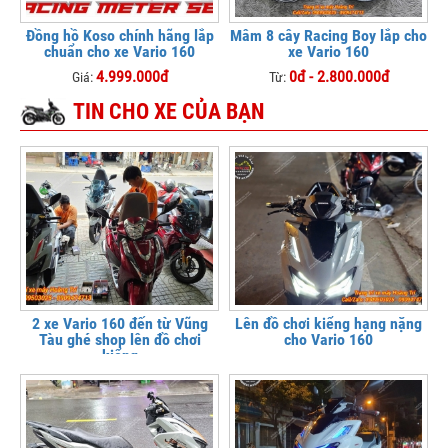
Đồng hồ Koso chính hãng lắp
Mâm 8 cây Racing Boy lắp cho
chuẩn cho xe Vario 160
xe Vario 160
4.999.000đ
0đ - 2.800.000đ
Giá:
Từ:
TIN CHO XE CỦA BẠN
2 xe Vario 160 đến từ Vũng
Lên đồ chơi kiểng hạng nặng
Tàu ghé shop lên đồ chơi
cho Vario 160
kiểng