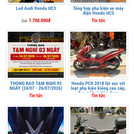
Led Audi Honda UC3
Tổng hợp phụ kiện xe máy
điện Honda UC3
1.700.000đ
Tin tức
Giá:
THÔNG BÁO TẠM NGHỈ 03
Honda PCX 2018 lột xác với
NGÀY (24/07 - 26/07/2026)
loạt phụ kiện kiểng cao cấp,
đẹp mắt và tiện dụng
Tin tức
Tin tức