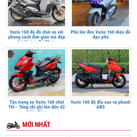
Vario 160 độ đồ chơi xe với
Phố lên đèn Vario 160 diện đồ
phong cách đơn giản mà đẹp
dạo phố
tại Hoàng Trí Shop
Tân trang xe Vario 160 chơi
Vario 160 độ đĩa sau và phanh
Tết - Tổng chi phí lên đến 42
ABS
triệu đồng
MỚI NHẤT