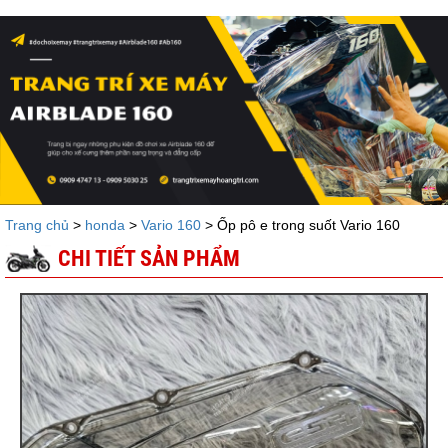
Trang chủ
>
honda
>
Vario 160
> Ốp pô e trong suốt Vario 160
CHI TIẾT SẢN PHẨM