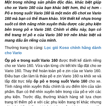
Một trong những sản phẩm độc đáo, khác biệt giúp
cho xe Vario 160 của bạn khác biệt hơn, thú vị hơn -
Pô e trong suốt Vario 160 là một món đồ chơi xe Vario
160 mà bạn có thể tham khảo. Với thiết kế nhựa trong
suốt có tính năng nhìn xuyên thấu được các phụ kiện
bên trong pô e Vario 160. Chính vì điều này, bạn có
thể trang trí pô e của Vario 160 trở nên khác biệt và
mang dấu ấn riêng của mình.
Thường trang bị cùng:
Lọc gió Koso chính hãng dành
cho Vario
Ốp pô e trong suốt Vario 160
được thiết kế dành riêng
cho xe Vario 160. Vừa vặn từng chi tiết khi lắp đặt cho xe
Vario 160. Thay thế hoàn toàn pô e zin của xe Vario 160.
Điều bạn cần làm là tháo pô e zin Vario 160 ra khỏi xe và
lắp đặt trực tiếp
ốp pô e trong suốt Vario 160
cho xe.
Tính năng nhìn xuyên thấu chính là ưu điểm lớn của sản
phẩm. Bạn có thể nhìn xuyên bên trong của pô e với các
phụ kiện. Trước đây, thường khách hàng sẽ lựa chọn
trang trí thêm pô e với các phụ kiện trang trí khác nhưng