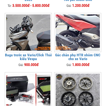
3.500.000đ - 5.800.000đ
1.200.000đ
Từ:
Giá:
Baga trước xe Vario/Click Thái
Gác chân phụ HTR nhôm CNC
kiểu Vespa
cho xe Vario
900.000đ
1.800.000đ
Giá:
Giá: