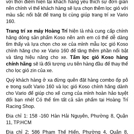
với thời điểm hiện tại khách hàng yêu thích sự đơn giản
nên chính vì thế khách hàng sẽ lựa chọn thêm lọc gió với
màu sắc nổi bật để trang bị cùng giúp trang trí xe Vario
160.
Trang trí xe máy Hoàng Trí
hiện là nhà cung cấp chính
hãng dòng sản phẩm Koso nên anh em có thể dễ dàng
tìm thấy và lựa chọn cho xe của mình mẫu lọc gió Koso
chính hãng cho xe Vario 160 để tăng thêm phần nổi bật
và tăng hiệu năng cho xe.
Tấm lọc gió Koso hàng
chính hãng
sẽ là đối tượng ưu tiên hàng đầu để thay thế
cho lọc gió zin của xe.
Quý khách hàng ở xa đừng quên đặt hàng combo ốp pô
e trong suốt Vario 160 và lọc gió Koso chính hãng dành
cho Vario để giúp cho xế cưng của mình hoàn hảo tuyệt
đối bạn nhé! Có thể tìm tất cả sản phẩm tại Hoàng Trí
Racing Shop.
Địa chỉ 1: 158 -160 Hàn Hải Nguyên, Phường 8, Quận
11, TP.HCM
Địa chỉ 2: 586 Phạm Thế Hiển, Phường 4, Quận 8,