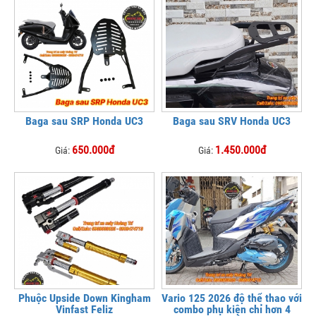
Baga sau SRP Honda UC3
Baga sau SRV Honda UC3
650.000đ
1.450.000đ
Giá:
Giá:
Phuộc Upside Down Kingham
Vario 125 2026 độ thể thao với
Vinfast Feliz
combo phụ kiện chỉ hơn 4