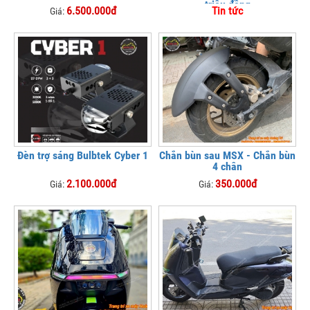
triệu đồng
6.500.000đ
Tin tức
Giá:
Đèn trợ sáng Bulbtek Cyber 1
Chắn bùn sau MSX - Chắn bùn
4 chân
2.100.000đ
350.000đ
Giá:
Giá: