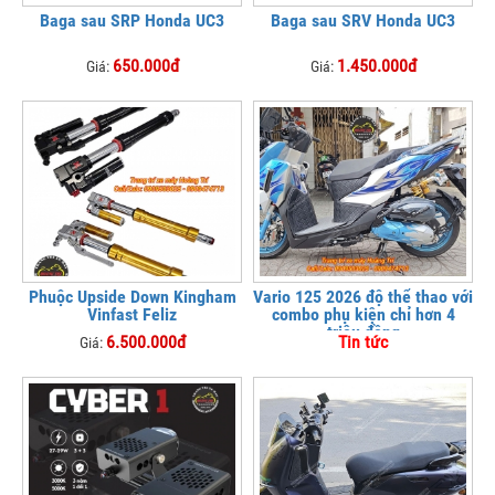
Baga sau SRP Honda UC3
Baga sau SRV Honda UC3
650.000đ
1.450.000đ
Giá:
Giá:
Phuộc Upside Down Kingham
Vario 125 2026 độ thể thao với
Vinfast Feliz
combo phụ kiện chỉ hơn 4
triệu đồng
6.500.000đ
Tin tức
Giá: