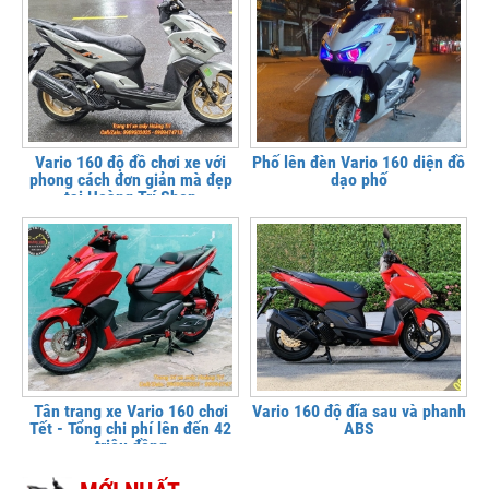
Vario 160 độ đồ chơi xe với
Phố lên đèn Vario 160 diện đồ
phong cách đơn giản mà đẹp
dạo phố
tại Hoàng Trí Shop
Tân trang xe Vario 160 chơi
Vario 160 độ đĩa sau và phanh
Tết - Tổng chi phí lên đến 42
ABS
triệu đồng