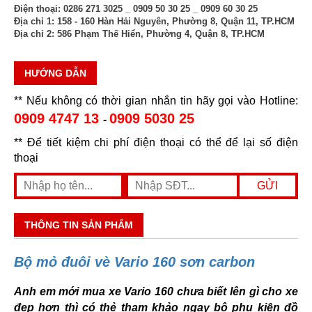
Điện thoại:
0286 271 3025 _ 0909 50 30 25 _ 0909 60 30 25
Địa chỉ 1:
158 - 160 Hàn Hải Nguyên, Phường 8, Quận 11, TP.HCM
Địa chỉ 2:
586 Phạm Thế Hiển, Phường 4, Quận 8, TP.HCM
HƯỚNG DẪN
** Nếu không có thời gian nhắn tin hãy gọi vào Hotline:
0909 4747 13
0909 5030 25
-
** Để tiết kiệm chi phí điện thoại có thể để lại số điện
thoại
THÔNG TIN SẢN PHẨM
Bộ mỏ đuôi vè Vario 160 sơn carbon
Anh em mới mua xe Vario 160 chưa biết lên gì cho xe
đẹp hơn thì có thẻ tham khảo ngay bộ phụ kiện đồ