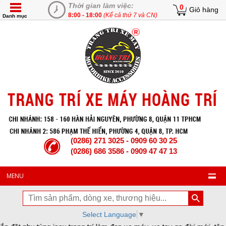
Thời gian làm việc:
0
Giỏ hàng
8:00 - 18:00
(Kể cả thứ 7 và CN)
Danh mục
(0286) 271 3025 - 0909 60 30 25
(0286) 686 3586 - 0909 47 47 13
MENU
Select Language
▼