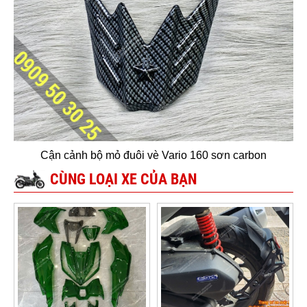
Cận cảnh bộ mỏ đuôi vè Vario 160 sơn carbon
CÙNG LOẠI XE CỦA BẠN