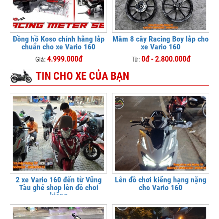
Đồng hồ Koso chính hãng lắp
Mâm 8 cây Racing Boy lắp cho
chuẩn cho xe Vario 160
xe Vario 160
4.999.000đ
0đ - 2.800.000đ
Giá:
Từ:
TIN CHO XE CỦA BẠN
2 xe Vario 160 đến từ Vũng
Lên đồ chơi kiểng hạng nặng
Tàu ghé shop lên đồ chơi
cho Vario 160
kiểng