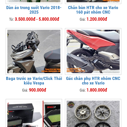
Dàn áo trong suốt Vario 2018-
Chắn bùn HTR cho xe Vario
2025
160 pát nhôm CNC
3.500.000đ - 5.800.000đ
1.200.000đ
Từ:
Giá:
Baga trước xe Vario/Click Thái
Gác chân phụ HTR nhôm CNC
kiểu Vespa
cho xe Vario
900.000đ
1.800.000đ
Giá:
Giá: