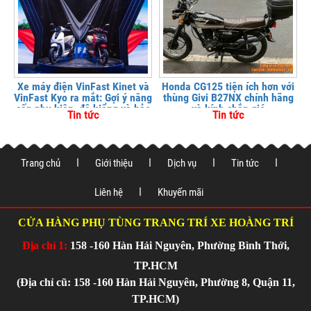
Xe máy điện VinFast Kinet và
Honda CG125 tiện ích hơn với
VinFast Kyo ra mắt: Gợi ý nâng
thùng Givi B27NX chính hãng
cấp phụ kiện, độ kiểng và bảo
và kính chắn gió
Tin tức
Tin tức
vệ xe tại
Trang chủ
Giới thiệu
Dịch vụ
Tin tức
Liên hệ
Khuyến mãi
CỬA HÀNG PHỤ TÙNG TRANG TRÍ XE HOÀNG TRÍ
Địa chỉ 1:
158 -160 Hàn Hải Nguyên, Phường Bình Thới,
TP.HCM
(Địa chỉ cũ: 158 -160 Hàn Hải Nguyên, Phường 8, Quận 11,
TP.HCM)