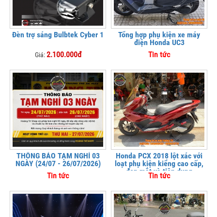
Đèn trợ sáng Bulbtek Cyber 1
Tổng hợp phụ kiện xe máy
điện Honda UC3
2.100.000đ
Tin tức
Giá:
THÔNG BÁO TẠM NGHỈ 03
Honda PCX 2018 lột xác với
NGÀY (24/07 - 26/07/2026)
loạt phụ kiện kiểng cao cấp,
đẹp mắt và tiện dụng
Tin tức
Tin tức