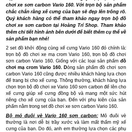
chơi xe sơn carbon Vario 160. Với trọn bộ sản phẩm
chắc chắn rằng xế cưng của bạn sẽ đẹp lên trông rõ.
Quý khách hàng có thể tham khảo ngay trọn bộ đồ
chơi xe sơn carbon tại Hoàng Trí Shop. Tham khảo
thêm chi tiết hình ảnh bên dưới để biết thêm cụ thể về
sản phẩm bạn nhé!
2 set đồ khởi động cùng xế cưng Vario 160 đó chính là:
trọn bộ đồ chơi xe mạ crom Vario 160, trọn bộ đồ chơi
sơn carbon Vario 160. Giống với các loại sản phẩm
đồ
chơi mạ crom Vario 160. D
òng sản phẩm đồ chơi sơn
carbon Vario 160 cũng được nhiều khách hàng lựa chọn
để trang bị cho xế cưng. Thông thường, khách hàng lựa
chọn trọn bộ đồ chơi xe Vario 160 sơn carbon để lên cho
xế cưng giúp xế cưng đồng bộ và mang một sức hút
riêng cho xế cưng của bạn. Đến với phụ kiện của sản
phẩm nằm trong set đồ chơi xe sơn carbon Vario 160.
Bộ mỏ đuôi vè Vario 160 sơn carbon:
Mỏ đuôi vè
thường là nơi dễ bị trầy xước và làm mất thẩm mỹ xế
cưng của bạn. Do đó, anh em thường lựa chọn các phụ