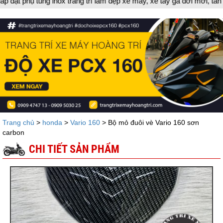
g inox trang trí làm đẹp xe máy, xe tay ga đời mới, tân trang xe 
Trang chủ
>
honda
>
Vario 160
> Bộ mỏ đuôi vè Vario 160 sơn
carbon
CHI TIẾT SẢN PHẨM