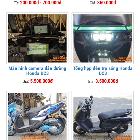
200.000đ - 700.000đ
350.000đ
Từ:
Giá:
Màn hình camera dẫn đường
Tổng hợp đèn trợ sáng Honda
Honda UC3
UC3
5.500.000đ
3.500.000đ
Giá:
Giá: