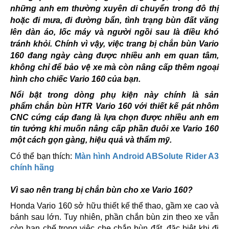
những anh em thường xuyên di chuyển trong đô thị
hoặc đi mưa, đi đường bẩn, tình trạng bùn đất văng
lên dàn áo, lốc máy và người ngồi sau là điều khó
tránh khỏi. Chính vì vậy, việc trang bị chắn bùn Vario
160 đang ngày càng được nhiều anh em quan tâm,
không chỉ để bảo vệ xe mà còn nâng cấp thêm ngoại
hình cho chiếc Vario 160 của bạn.
Nổi bật trong dòng phụ kiện này chính là sản
phẩm chắn bùn HTR Vario 160 với thiết kế pát nhôm
CNC cứng cáp đang là lựa chọn được nhiều anh em
tin tưởng khi muốn nâng cấp phần đuôi xe Vario 160
một cách gọn gàng, hiệu quả và thẩm mỹ.
Có thể bạn thích:
Màn hình Android ABSolute Rider A3
chính hãng
Vì sao nên trang bị chắn bùn cho xe Vario 160?
Honda Vario 160 sở hữu thiết kế thể thao, gầm xe cao và
bánh sau lớn. Tuy nhiên, phần chắn bùn zin theo xe vẫn
còn hạn chế trong việc che chắn bùn đất, đặc biệt khi đi