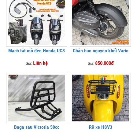
Mạch tắt mở đèn Honda UC3
Chắn bùn nguyên khối Vario
Liên hệ
850.000đ
Giá:
Giá:
Baga sau Victoria 50cc
Rổ xe HSV3