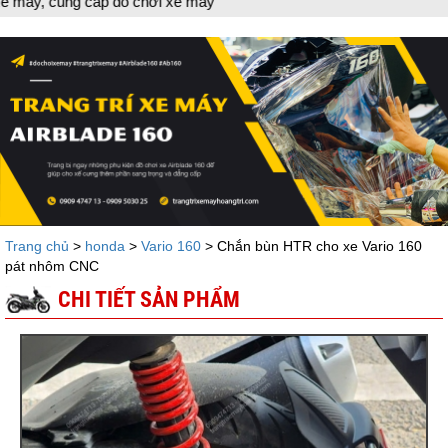
p đồ chơi xe máy
Trang chủ
>
honda
>
Vario 160
> Chắn bùn HTR cho xe Vario 160
pát nhôm CNC
CHI TIẾT SẢN PHẨM