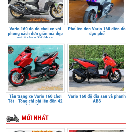
Vario 160 độ đồ chơi xe với
Phố lên đèn Vario 160 diện đồ
phong cách đơn giản mà đẹp
dạo phố
tại Hoàng Trí Shop
Tân trang xe Vario 160 chơi
Vario 160 độ đĩa sau và phanh
Tết - Tổng chi phí lên đến 42
ABS
triệu đồng
MỚI NHẤT