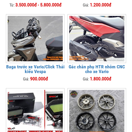
3.500.000đ - 5.800.000đ
1.200.000đ
Từ:
Giá:
Baga trước xe Vario/Click Thái
Gác chân phụ HTR nhôm CNC
kiểu Vespa
cho xe Vario
900.000đ
1.800.000đ
Giá:
Giá: