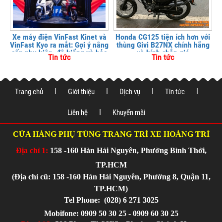
Xe máy điện VinFast Kinet và
Honda CG125 tiện ích hơn với
VinFast Kyo ra mắt: Gợi ý nâng
thùng Givi B27NX chính hãng
cấp phụ kiện, độ kiểng và bảo
và kính chắn gió
Tin tức
Tin tức
vệ xe tại
Trang chủ
Giới thiệu
Dịch vụ
Tin tức
Liên hệ
Khuyến mãi
CỬA HÀNG PHỤ TÙNG TRANG TRÍ XE HOÀNG TRÍ
Địa chỉ 1:
158 -160 Hàn Hải Nguyên, Phường Bình Thới,
TP.HCM
(Địa chỉ cũ: 158 -160 Hàn Hải Nguyên, Phường 8, Quận 11,
TP.HCM)
Tel Phone:
(028) 6 271 3025
Mobifone: 0909 50 30 25 - 0909 60 30 25