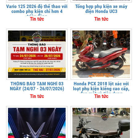
Vario 125 2026 độ thể thao với
Tổng hợp phụ kiện xe máy
combo phụ kiện chỉ hơn 4
điện Honda UC3
triệu đồng
Tin tức
Tin tức
THÔNG BÁO TẠM NGHỈ 03
Honda PCX 2018 lột xác với
NGÀY (24/07 - 26/07/2026)
loạt phụ kiện kiểng cao cấp,
đẹp mắt và tiện dụng
Tin tức
Tin tức