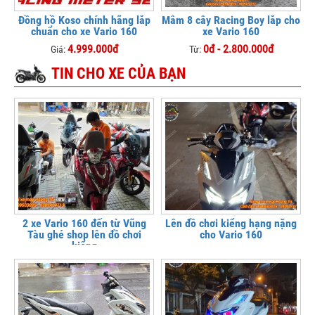
Đồng hồ Koso chính hãng lắp
Mâm 8 cây Racing Boy lắp cho
chuẩn cho xe Vario 160
xe Vario 160
4.999.000đ
0đ - 2.800.000đ
Giá:
Từ:
TIN CHO XE CỦA BẠN
2 xe Vario 160 đến từ Vũng
Lên đồ chơi kiểng hạng nặng
Tàu ghé shop lên đồ chơi
cho Vario 160
kiểng