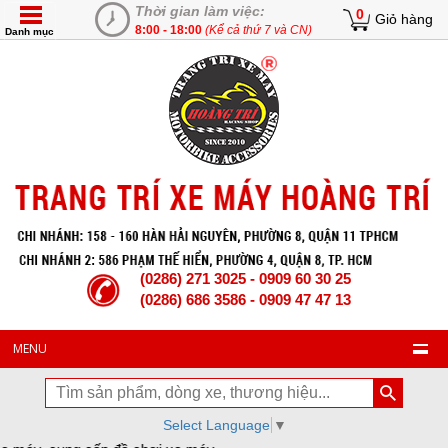
Thời gian làm việc:
0
Giỏ hàng
8:00 - 18:00
(Kể cả thứ 7 và CN)
Danh mục
(0286) 271 3025 - 0909 60 30 25
(0286) 686 3586 - 0909 47 47 13
MENU
Select Language
▼