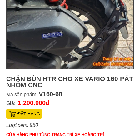
CHẮN BÙN HTR CHO XE VARIO 160 PÁT
NHÔM CNC
V160-68
Mã sản phẩm:
1.200.000đ
Giá:
ĐẶT HÀNG
Lượt xem: 950
CỬA HÀNG PHỤ TÙNG TRANG TRÍ XE HOÀNG TRÍ