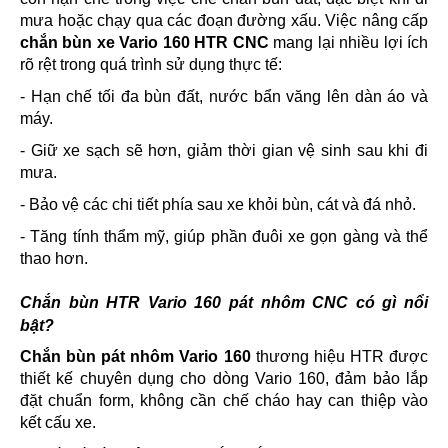
mưa hoặc chạy qua các đoạn đường xấu. Việc nâng cấp
chắn bùn xe Vario 160 HTR CNC
mang lại nhiều lợi ích
rõ rệt trong quá trình sử dụng thực tế:
- Hạn chế tối đa bùn đất, nước bẩn văng lên dàn áo và
máy.
- Giữ xe sạch sẽ hơn, giảm thời gian vệ sinh sau khi đi
mưa.
- Bảo vệ các chi tiết phía sau xe khỏi bùn, cát và đá nhỏ.
- Tăng tính thẩm mỹ, giúp phần đuôi xe gọn gàng và thể
thao hơn.
Chắn bùn HTR Vario 160 pát nhôm CNC có gì nổi
bật?
Chắn bùn pát nhôm Vario 160
thương hiệu HTR được
thiết kế chuyên dụng cho dòng Vario 160, đảm bảo lắp
đặt chuẩn form, không cần chế cháo hay can thiệp vào
kết cấu xe.