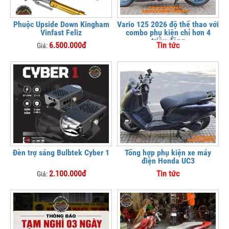
Phuộc Upside Down Kingham
Vario 125 2026 độ thể thao với
Vinfast Feliz
combo phụ kiện chỉ hơn 4
triệu đồng
6.500.000đ
Tin tức
Giá:
Đèn trợ sáng Bulbtek Cyber 1
Tổng hợp phụ kiện xe máy
điện Honda UC3
2.100.000đ
Tin tức
Giá: