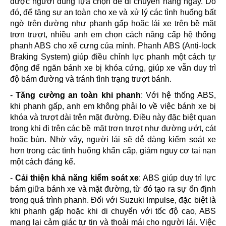
được người dùng lựa chọn để di chuyển hàng ngày. Do
đó, để tăng sự an toàn cho xe và xử lý các tình huống bất
ngờ trên đường như phanh gấp hoặc lái xe trên bề mặt
trơn trượt, nhiều anh em chọn cách nâng cấp hệ thống
phanh ABS cho xế cưng của mình. Phanh ABS (Anti-lock
Braking System) giúp điều chỉnh lực phanh một cách tự
động để ngăn bánh xe bị khóa cứng, giúp xe vẫn duy trì
độ bám đường và tránh tình trạng trượt bánh.
-
Tăng cường an toàn khi phanh
: Với hệ thống ABS,
khi phanh gấp, anh em không phải lo về việc bánh xe bị
khóa và trượt dài trên mặt đường. Điều này đặc biệt quan
trọng khi đi trên các bề mặt trơn trượt như đường ướt, cát
hoặc bùn. Nhờ vậy, người lái sẽ dễ dàng kiểm soát xe
hơn trong các tình huống khẩn cấp, giảm nguy cơ tai nạn
một cách đáng kể.
-
Cải thiện khả năng kiểm soát xe
: ABS giúp duy trì lực
bám giữa bánh xe và mặt đường, từ đó tạo ra sự ổn định
trong quá trình phanh. Đối với Suzuki Impulse, đặc biệt là
khi phanh gấp hoặc khi di chuyển với tốc độ cao, ABS
mang lại cảm giác tự tin và thoải mái cho người lái. Việc