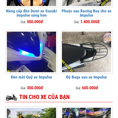
Nâng cấp đèn Demi xe Suzuki
Phuộc sau Racing Boy cho xe
Impulse sáng hơn
Impulse
500.000đ
1.400.000đ
Giá:
Giá:
Đèn mắt Quỷ xe Impulse
Độ Baga sau xe Impulse
300.000đ
600.000đ
Giá:
Giá:
TIN CHO XE CỦA BẠN