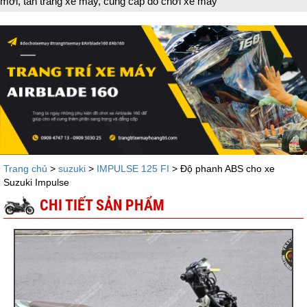
áy, cung cấp đồ chơi xe máy
Trang chủ
>
suzuki
>
IMPULSE 125 FI
> Độ phanh ABS cho xe
Suzuki Impulse
CHI TIẾT SẢN PHẨM