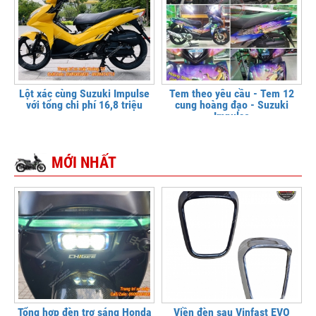
Lột xác cùng Suzuki Impulse
Tem theo yêu cầu - Tem 12
với tổng chi phí 16,8 triệu
cung hoàng đạo - Suzuki
Impulse
MỚI NHẤT
Tổng hợp đèn trợ sáng Honda
Viền đèn sau Vinfast EVO