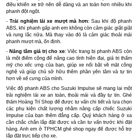
điều khiển xe trở nên dễ dàng và an toàn hơn nhiều khi
phanh đột ngột.
-
Trải nghiệm lái xe mượt mà hơn
: Sau khi độ phanh
ABS, khi phanh gấp anh em không còn cảm giác giật giật
và rung lắc nữa. Mà thay vào đó là cảm giác thoải mái
phanh mượt mà, ổn định.
-
Nâng tầm giá trị cho xe
: Việc trang bị phanh ABS còn
là một điểm cộng để nâng cao tính hiện đại, giá trị thẩm
mỹ cho xếc ưng của bạn, giúp xe nổi bật về mặt công
nghệ và giúp chủ sở hữu thêm phần yên tâm và tự tin
hơn về xế cưng của mình.
Việc độ phanh ABS cho Suzuki Impulse sẽ mang lại một
trải nghiệm lái xe an toàn, thoải mái và đầy tự tin. Ghé
thăm Hoàng Trí Shop để được tư vấn chi tiết và lựa chọn
các phụ kiện chất lượng nhằm nâng cấp chiếc Suzuki
Impulse của bạn thêm đẳng cấp. Quý khách hàng ở xa
cần chắc chắn lắp đặt được và cần tư vấn trước khi đặt
hàng. Anh em ở TPHCM ghé shop ngay để được hỗ trợ
lắp đặt trực tiếp cho xe.