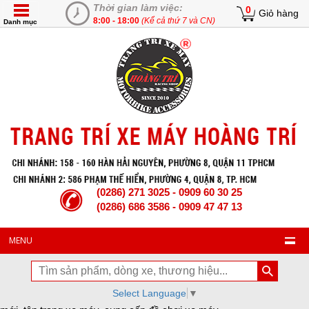
Thời gian làm việc:
0
Giỏ hàng
8:00 - 18:00
(Kể cả thứ 7 và CN)
Danh mục
(0286) 271 3025 - 0909 60 30 25
(0286) 686 3586 - 0909 47 47 13
MENU
Select Language
▼