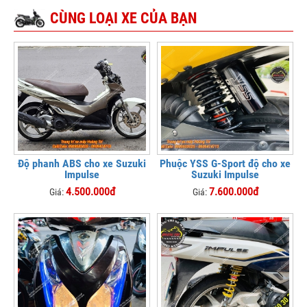
CÙNG LOẠI XE CỦA BẠN
Độ phanh ABS cho xe Suzuki
Phuộc YSS G-Sport độ cho xe
Impulse
Suzuki Impulse
4.500.000đ
7.600.000đ
Giá:
Giá: