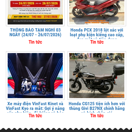
THÔNG BÁO TẠM NGHỈ 03
Honda PCX 2018 lột xác với
NGÀY (24/07 - 26/07/2026)
loạt phụ kiện kiểng cao cấp,
đẹp mắt và tiện dụng
Tin tức
Tin tức
Xe máy điện VinFast Kinet và
Honda CG125 tiện ích hơn với
VinFast Kyo ra mắt: Gợi ý nâng
thùng Givi B27NX chính hãng
cấp phụ kiện, độ kiểng và bảo
và kính chắn gió
Tin tức
Tin tức
vệ xe tại