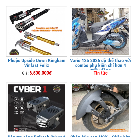
Phuộc Upside Down Kingham
Vario 125 2026 độ thể thao với
Vinfast Feliz
combo phụ kiện chỉ hơn 4
triệu đồng
6.500.000đ
Tin tức
Giá: