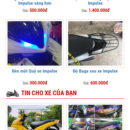
Impulse sáng hơn
Impulse
500.000đ
1.400.000đ
Giá:
Giá:
Đèn mắt Quỷ xe Impulse
Độ Baga sau xe Impulse
300.000đ
600.000đ
Giá:
Giá:
TIN CHO XE CỦA BẠN