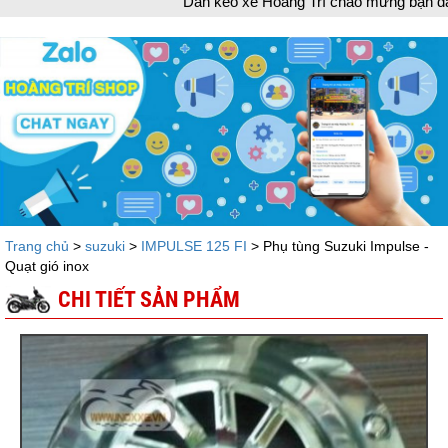
Dán keo xe Hoàng Trí chào mừng bạn đã ghé thăm 
Trang chủ
>
suzuki
>
IMPULSE 125 FI
> Phụ tùng Suzuki Impulse -
Quạt gió inox
CHI TIẾT SẢN PHẨM