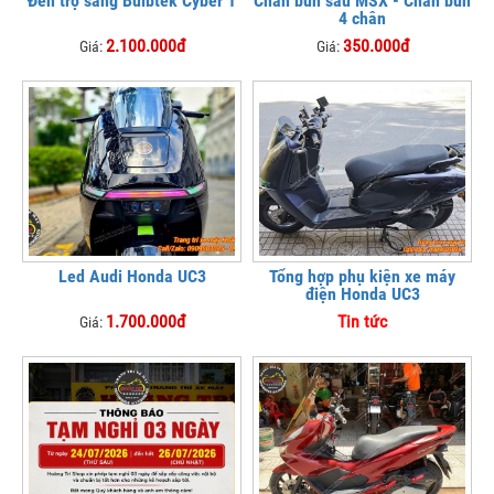
Đèn trợ sáng Bulbtek Cyber 1
Chắn bùn sau MSX - Chắn bùn
4 chân
2.100.000đ
350.000đ
Giá:
Giá:
Led Audi Honda UC3
Tổng hợp phụ kiện xe máy
điện Honda UC3
1.700.000đ
Tin tức
Giá: