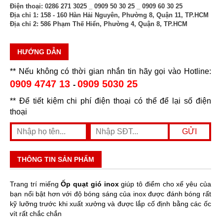
Điện thoại:
0286 271 3025 _ 0909 50 30 25 _ 0909 60 30 25
Địa chỉ 1:
158 - 160 Hàn Hải Nguyên, Phường 8, Quận 11, TP.HCM
Địa chỉ 2:
586 Phạm Thế Hiển, Phường 4, Quận 8, TP.HCM
HƯỚNG DẪN
** Nếu không có thời gian nhắn tin hãy gọi vào Hotline:
0909 4747 13
0909 5030 25
-
** Để tiết kiệm chi phí điện thoại có thể để lại số điện
thoại
THÔNG TIN SẢN PHẨM
Trang trí miếng
Ốp quạt gió inox
giúp tô điểm cho xế yêu của
bạn nổi bật hơn với độ bóng sáng của inox được đánh bóng rất
kỹ lưỡng trước khi xuất xưởng và được lắp cố định bằng các ốc
vít rất chắc chắn