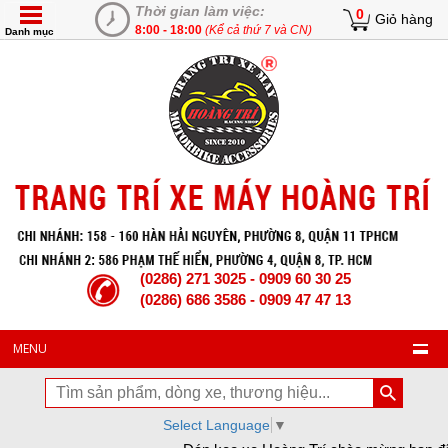
Thời gian làm việc:
0
Giỏ hàng
8:00 - 18:00
(Kể cả thứ 7 và CN)
Danh mục
(0286) 271 3025 - 0909 60 30 25
(0286) 686 3586 - 0909 47 47 13
MENU
Select Language
▼