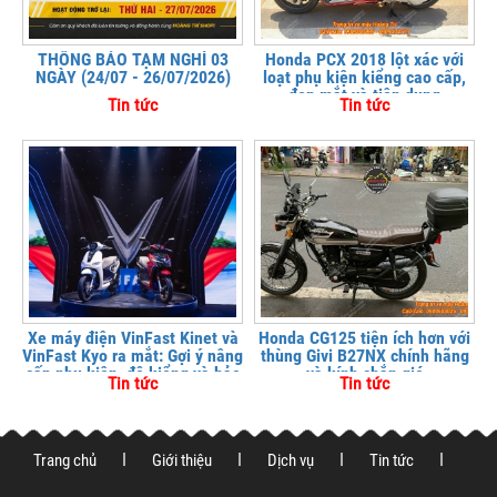
THÔNG BÁO TẠM NGHỈ 03
Honda PCX 2018 lột xác với
NGÀY (24/07 - 26/07/2026)
loạt phụ kiện kiểng cao cấp,
đẹp mắt và tiện dụng
Tin tức
Tin tức
Xe máy điện VinFast Kinet và
Honda CG125 tiện ích hơn với
VinFast Kyo ra mắt: Gợi ý nâng
thùng Givi B27NX chính hãng
cấp phụ kiện, độ kiểng và bảo
và kính chắn gió
Tin tức
Tin tức
vệ xe tại
Trang chủ
Giới thiệu
Dịch vụ
Tin tức