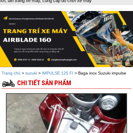
g xe máy, cung cấp đồ chơi xe máy
Trang chủ
>
suzuki
>
IMPULSE 125 FI
> Baga inox Suzuki impulse
CHI TIẾT SẢN PHẨM