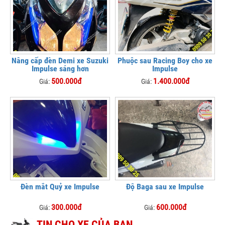
Nâng cấp đèn Demi xe Suzuki
Phuộc sau Racing Boy cho xe
Impulse sáng hơn
Impulse
500.000đ
1.400.000đ
Giá:
Giá:
Đèn mắt Quỷ xe Impulse
Độ Baga sau xe Impulse
300.000đ
600.000đ
Giá:
Giá:
TIN CHO XE CỦA BẠN