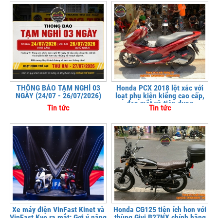
THÔNG BÁO TẠM NGHỈ 03
Honda PCX 2018 lột xác với
NGÀY (24/07 - 26/07/2026)
loạt phụ kiện kiểng cao cấp,
đẹp mắt và tiện dụng
Tin tức
Tin tức
Xe máy điện VinFast Kinet và
Honda CG125 tiện ích hơn với
VinFast Kyo ra mắt: Gợi ý nâng
thùng Givi B27NX chính hãng