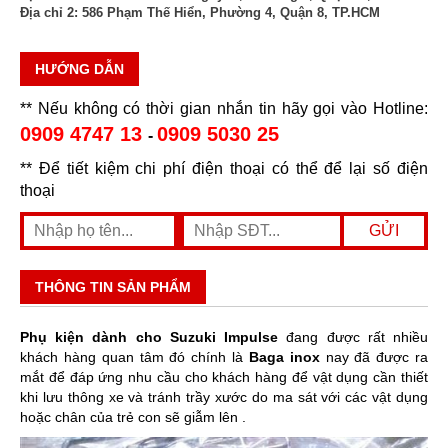
Địa chỉ 2:
586 Phạm Thế Hiển, Phường 4, Quận 8, TP.HCM
HƯỚNG DẪN
** Nếu không có thời gian nhắn tin hãy gọi vào Hotline:
0909 4747 13
0909 5030 25
-
** Để tiết kiệm chi phí điện thoại có thể để lại số điện
thoại
THÔNG TIN SẢN PHẨM
Phụ kiện dành cho Suzuki Impulse
đang được rất nhiều
khách hàng quan tâm đó chính là
Baga inox
nay đã được ra
mắt để đáp ứng nhu cầu cho khách hàng để vật dụng cần thiết
khi lưu thông xe và tránh trầy xước do ma sát với các vật dụng
hoặc chân của trẻ con sẽ giẫm lên .