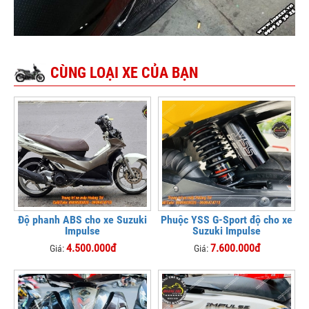
CÙNG LOẠI XE CỦA BẠN
Độ phanh ABS cho xe Suzuki
Phuộc YSS G-Sport độ cho xe
Impulse
Suzuki Impulse
4.500.000đ
7.600.000đ
Giá:
Giá: