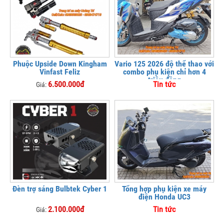
Phuộc Upside Down Kingham
Vario 125 2026 độ thể thao với
Vinfast Feliz
combo phụ kiện chỉ hơn 4
triệu đồng
6.500.000đ
Tin tức
Giá:
Đèn trợ sáng Bulbtek Cyber 1
Tổng hợp phụ kiện xe máy
điện Honda UC3
2.100.000đ
Tin tức
Giá: