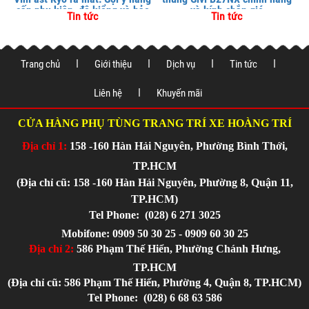
cấp phụ kiện, độ kiểng và bảo
và kính chắn gió
Tin tức
Tin tức
vệ xe tại
Trang chủ
Giới thiệu
Dịch vụ
Tin tức
Liên hệ
Khuyến mãi
CỬA HÀNG PHỤ TÙNG TRANG TRÍ XE HOÀNG TRÍ
Địa chỉ 1:
158 -160 Hàn Hải Nguyên, Phường Bình Thới,
TP.HCM
(Địa chỉ cũ: 158 -160 Hàn Hải Nguyên, Phường 8, Quận 11,
TP.HCM)
Tel Phone:
(028) 6 271 3025
Mobifone: 0909 50 30 25 - 0909 60 30 25
Địa chỉ 2:
586 Phạm Thế Hiển, Phường Chánh Hưng,
TP.HCM
(Địa chỉ cũ: 586 Phạm Thế Hiển, Phường 4, Quận 8, TP.HCM)
Tel Phone:
(028) 6 68 63 586