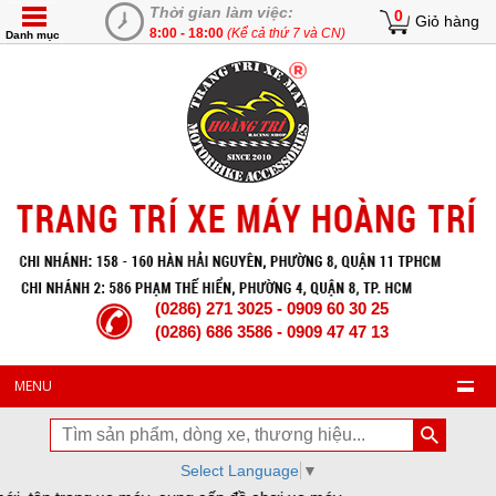
Thời gian làm việc:
0
Giỏ hàng
8:00 - 18:00
(Kể cả thứ 7 và CN)
Danh mục
(0286) 271 3025 - 0909 60 30 25
(0286) 686 3586 - 0909 47 47 13
MENU
Select Language
▼