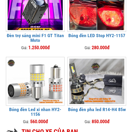
Đèn trợ sáng mini F1 GT Titan
Bóng đèn LED Stop HY2-1157
Moto
1.250.000đ
280.000đ
Giá:
Giá:
Bóng đèn Led xi nhan HY2-
Bóng đèn pha led R14-H4 85w
1156
560.000đ
850.000đ
Giá:
Giá:
TIN CHO XE CỦA BẠN