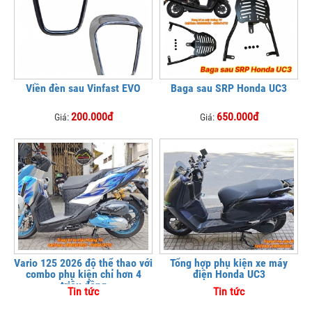
Viền đèn sau Vinfast EVO
Baga sau SRP Honda UC3
200.000đ
650.000đ
Giá:
Giá:
Vario 125 2026 độ thể thao với
Tổng hợp phụ kiện xe máy
combo phụ kiện chỉ hơn 4
điện Honda UC3
triệu đồng
Tin tức
Tin tức