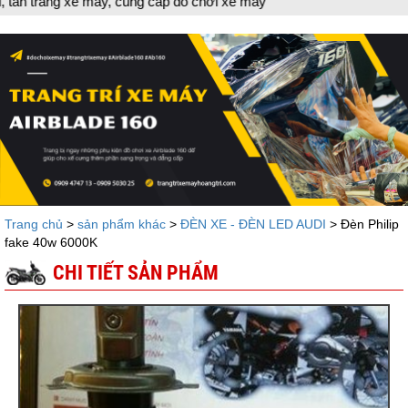
 xe máy, cung cấp đồ chơi xe máy
Trang chủ
>
sản phẩm khác
>
ĐÈN XE - ĐÈN LED AUDI
> Đèn Philip
fake 40w 6000K
CHI TIẾT SẢN PHẨM