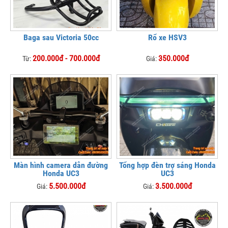
Baga sau Victoria 50cc
Rổ xe HSV3
200.000đ - 700.000đ
350.000đ
Từ:
Giá:
Màn hình camera dẫn đường
Tổng hợp đèn trợ sáng Honda
Honda UC3
UC3
5.500.000đ
3.500.000đ
Giá:
Giá: