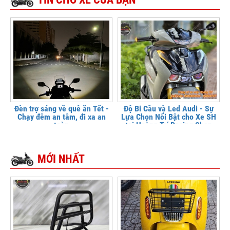
Đèn trợ sáng về quê ăn Tết -
Độ Bi Cầu và Led Audi - Sự
Chạy đêm an tâm, đi xa an
Lựa Chọn Nổi Bật cho Xe SH
toàn
tại Hoàng Trí Racing Shop
MỚI NHẤT