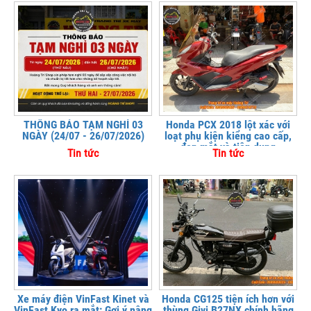
THÔNG BÁO TẠM NGHỈ 03
Honda PCX 2018 lột xác với
NGÀY (24/07 - 26/07/2026)
loạt phụ kiện kiểng cao cấp,
đẹp mắt và tiện dụng
Tin tức
Tin tức
Xe máy điện VinFast Kinet và
Honda CG125 tiện ích hơn với
VinFast Kyo ra mắt: Gợi ý nâng
thùng Givi B27NX chính hãng