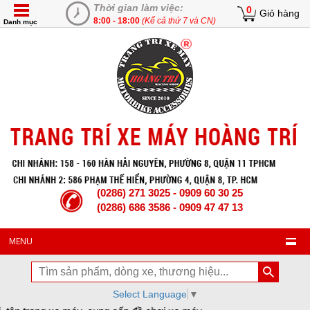
Thời gian làm việc:
0
Giỏ hàng
8:00 - 18:00
(Kể cả thứ 7 và CN)
Danh mục
(0286) 271 3025 - 0909 60 30 25
(0286) 686 3586 - 0909 47 47 13
MENU
Select Language
▼