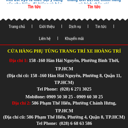
cấp phụ kiện, độ kiểng và bảo
và kính chắn gió
Tin tức
Tin tức
vệ xe tại
Trang chủ
Giới thiệu
Dịch vụ
Tin tức
Liên hệ
Khuyến mãi
CỬA HÀNG PHỤ TÙNG TRANG TRÍ XE HOÀNG TRÍ
Địa chỉ 1:
158 -160 Hàn Hải Nguyên, Phường Bình Thới,
TP.HCM
(Địa chỉ cũ: 158 -160 Hàn Hải Nguyên, Phường 8, Quận 11,
TP.HCM)
Tel Phone:
(028) 6 271 3025
Mobifone: 0909 50 30 25 - 0909 60 30 25
Địa chỉ 2:
586 Phạm Thế Hiển, Phường Chánh Hưng,
TP.HCM
(Địa chỉ cũ: 586 Phạm Thế Hiển, Phường 4, Quận 8, TP.HCM)
Tel Phone:
(028) 6 68 63 586