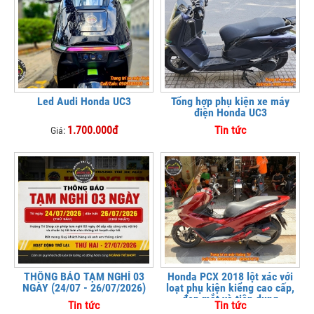
Led Audi Honda UC3
Tổng hợp phụ kiện xe máy
điện Honda UC3
1.700.000đ
Tin tức
Giá:
THÔNG BÁO TẠM NGHỈ 03
Honda PCX 2018 lột xác với
NGÀY (24/07 - 26/07/2026)
loạt phụ kiện kiểng cao cấp,
đẹp mắt và tiện dụng
Tin tức
Tin tức