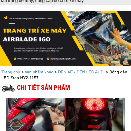
đồ chơi xe máy
Trang chủ
>
sản phẩm khác
>
ĐÈN XE - ĐÈN LED AUDI
> Bóng đèn
LED Stop HY2-1157
CHI TIẾT SẢN PHẨM