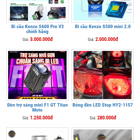
Bi cầu Kenzo S600 Pro V3
Bi cầu Kenzo S500 mini 2.0
chính hãng
3.000.000đ
2.000.000đ
Giá:
Giá:
Đèn trợ sáng mini F1 GT Titan
Bóng đèn LED Stop HY2-1157
Moto
1.250.000đ
280.000đ
Giá:
Giá: