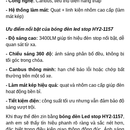
- Công nghệ:
Canbus, tiêu thụ điện năng thấp
- Hệ thống làm mát:
Quạt + linh kiện nhôm cao cấp (làm
mát kép)
Ưu điểm nổi bật của bóng đèn led stop HY2-1157
- Độ sáng cao:
3400LM giúp tín hiệu đèn stop nổi bật, dễ
quan sát từ xa.
- Chiếu sáng 360 độ:
ánh sáng phân bổ đều, không bị
tối góc trong chóa.
- Canbus thông minh:
hạn chế báo lỗi hoặc chớp bất
thường trên một số xe.
- Làm mát kép hiệu quả:
quạt và nhôm cao cấp giúp đèn
hoạt động bền bỉ.
- Tiết kiệm điện:
công suất tối ưu nhưng vẫn đảm bảo độ
sáng vượt trội.
Khi thay thế đèn zin bằng
bóng đèn Led stop HY2-1157
,
anh em sẽ thấy tín hiệu phanh rõ ràng và sắc nét hơn,
đặc biệt trong điều kiện giao thông đông đúc. Ánh sáng