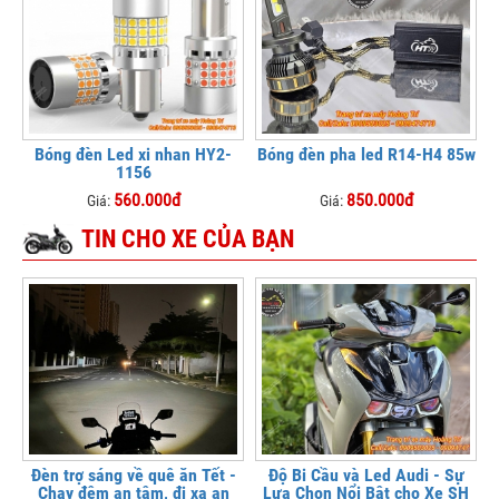
Bóng đèn Led xi nhan HY2-
Bóng đèn pha led R14-H4 85w
1156
560.000đ
850.000đ
Giá:
Giá:
TIN CHO XE CỦA BẠN
Đèn trợ sáng về quê ăn Tết -
Độ Bi Cầu và Led Audi - Sự
Chạy đêm an tâm, đi xa an
Lựa Chọn Nổi Bật cho Xe SH