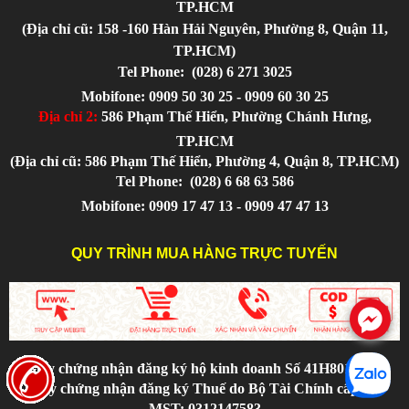
TP.HCM
(Địa chỉ cũ: 158 -160 Hàn Hải Nguyên, Phường 8, Quận 11,
TP.HCM)
Tel Phone:
(028) 6 271 3025
Mobifone: 0909 50 30 25 - 0909 60 30 25
Địa chỉ 2:
586 Phạm Thế Hiển, Phường Chánh Hưng,
TP.HCM
(Địa chỉ cũ: 586 Phạm Thế Hiển, Phường 4, Quận 8, TP.HCM)
Tel Phone:
(028) 6 68 63 586
Mobifone: 0909 17 47 13 - 0909 47 47 13
QUY TRÌNH MUA HÀNG TRỰC TUYẾN
.
Giấy chứng nhận đăng ký hộ kinh doanh Số 41H8017872.
Giấy chứng nhận đăng ký Thuế do Bộ Tài Chính cấp với
MST: 0312147583