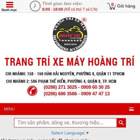
Thời gian làm việc:
0
Giỏ hàng
8:00 - 18:00
(Kể cả thứ 7 và CN)
Danh mục
(0286) 271 3025 - 0909 60 30 25
(0286) 686 3586 - 0909 47 47 13
MENU
Select Language
▼