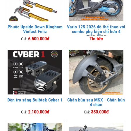
Phuộc Upside Down Kingham
Vario 125 2026 độ thể thao với
Vinfast Feliz
combo phụ kiện chỉ hơn 4
triệu đồng
6.500.000đ
Tin tức
Giá:
Đèn trợ sáng Bulbtek Cyber 1
Chắn bùn sau MSX - Chắn bùn
4 chân
2.100.000đ
350.000đ
Giá:
Giá: