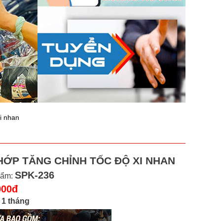
i nhan
HỚP TĂNG CHỈNH TỐC ĐỘ XI NHAN
SPK-236
hẩm:
000đ
:
1 tháng