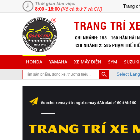
Thời gian làm việc:
Trang c
8:00 - 18:00
(Kể cả thứ 7 và CN)
HONDA
YAMAHA
XE MÁY ĐIỆN
SYM
SUZUKI
Select Lan
 ghé thăm trang Web chuyên cung cấp và lắp đặt phụ tùng inox trang