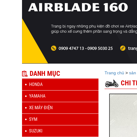
DANH MỤC
Trang chủ
>
sản
CHI 
HONDA
YAMAHA
XE MÁY ĐIỆN
SYM
SUZUKI