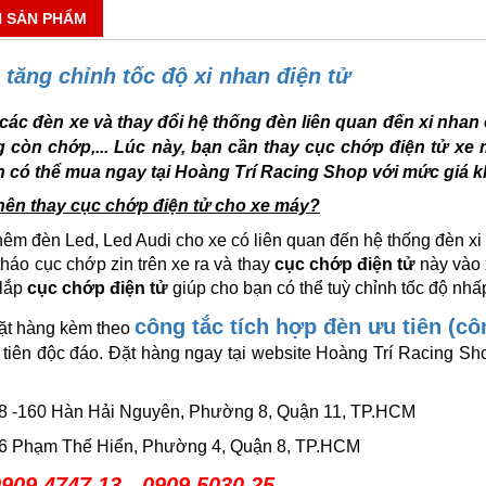
N SẢN PHẨM
tăng chỉnh tốc độ xi nhan điện tử
 các đèn xe và thay đổi hệ thống đèn liên quan đến xi nha
 còn chớp,... Lúc này, bạn cần thay cục chớp điện tử xe
 có thể mua ngay tại Hoàng Trí Racing Shop với mức giá 
 nên thay cục chớp điện tử cho xe máy?
hêm đèn Led, Led Audi cho xe có liên quan đến hệ thống đèn xi
tháo cục chớp zin trên xe ra và thay
cục chớp điện tử
này vào 
 lắp
cục chớp điện tử
giúp cho bạn có thể tuỳ chỉnh tốc độ nhấ
công tắc tích hợp đèn ưu tiên (cô
đặt hàng kèm theo
 tiên độc đáo. Đặt hàng ngay tại website Hoàng Trí Racing Sh
158 -160 Hàn Hải Nguyên, Phường 8, Quận 11, TP.HCM
586 Phạm Thế Hiển, Phường 4, Quận 8, TP.HCM
909 4747 13 - 0909 5030 25