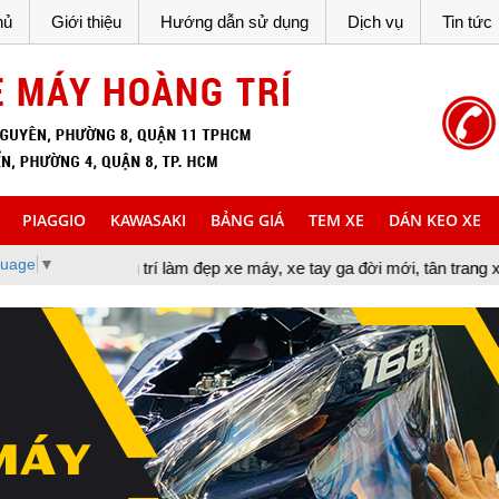
hủ
Giới thiệu
Hướng dẫn sử dụng
Dịch vụ
Tin tức
PIAGGIO
KAWASAKI
BẢNG GIÁ
TEM XE
DÁN KEO XE
guage
▼
 trí làm đẹp xe máy, xe tay ga đời mới, tân trang xe máy, cung cấ