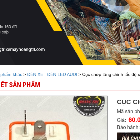
 phẩm khác
>
ĐÈN XE - ĐÈN LED AUDI
> Cục chớp tăng chỉnh tốc độ x
TIẾT SẢN PHẨM
CỤC C
Mã sản p
60.
Giá:
Bảo hành