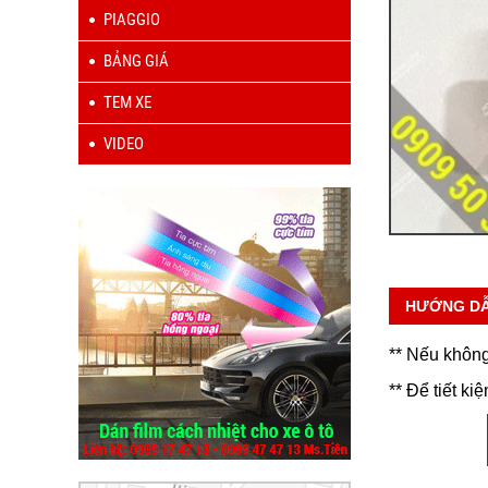
PIAGGIO
BẢNG GIÁ
TEM XE
VIDEO
HƯỚNG D
** Nếu không
** Để tiết ki