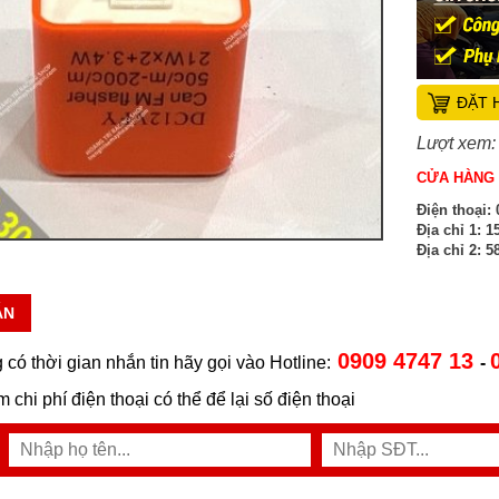
ĐẶT 
Lượt xem:
CỬA HÀNG 
Điện thoại:
0
Địa chỉ 1:
15
Địa chỉ 2:
58
ẪN
0909 4747 13
 có thời gian nhắn tin hãy gọi vào Hotline:
-
ệm chi phí điện thoại có thể để lại số điện thoại