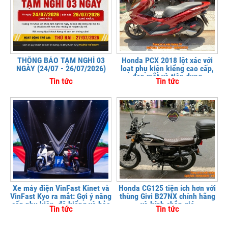
THÔNG BÁO TẠM NGHỈ 03
Honda PCX 2018 lột xác với
NGÀY (24/07 - 26/07/2026)
loạt phụ kiện kiểng cao cấp,
đẹp mắt và tiện dụng
Tin tức
Tin tức
Xe máy điện VinFast Kinet và
Honda CG125 tiện ích hơn với
VinFast Kyo ra mắt: Gợi ý nâng
thùng Givi B27NX chính hãng
cấp phụ kiện, độ kiểng và bảo
và kính chắn gió
Tin tức
Tin tức
vệ xe tại