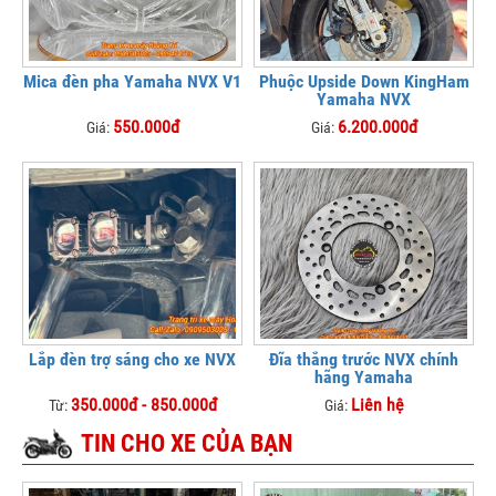
Mica đèn pha Yamaha NVX V1
Phuộc Upside Down KingHam
Yamaha NVX
550.000đ
6.200.000đ
Giá:
Giá:
Lắp đèn trợ sáng cho xe NVX
Đĩa thắng trước NVX chính
hãng Yamaha
350.000đ - 850.000đ
Liên hệ
Từ:
Giá:
TIN CHO XE CỦA BẠN