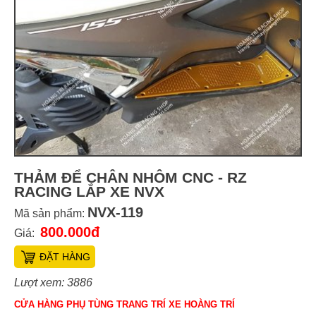
THẢM ĐỂ CHÂN NHÔM CNC - RZ
RACING LẮP XE NVX
NVX-119
Mã sản phẩm:
800.000đ
Giá:
ĐẶT HÀNG
Lượt xem: 3886
CỬA HÀNG PHỤ TÙNG TRANG TRÍ XE HOÀNG TRÍ