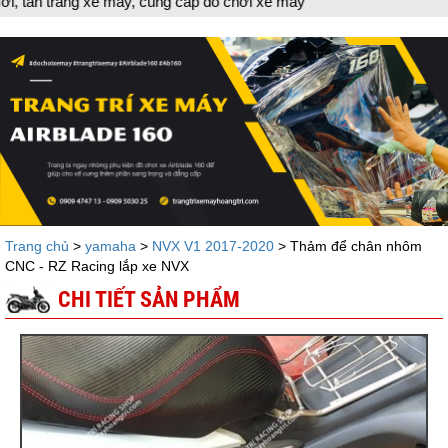
máy, cung cấp đồ chơi xe máy
Trang chủ
>
yamaha
>
NVX V1 2017-2020
> Thảm để chân nhôm
CNC - RZ Racing lắp xe NVX
CHI TIẾT SẢN PHẨM