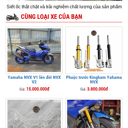
Siết ốc thật chặt và trải nghiệm chất lượng của sản phẩm
CÙNG LOẠI XE CỦA BẠN
Yamaha NVX V1 lên đời NVX
Phuộc trước Kingham Yahama
V2
NVX
15.000.000đ
3.800.000đ
Giá:
Giá: