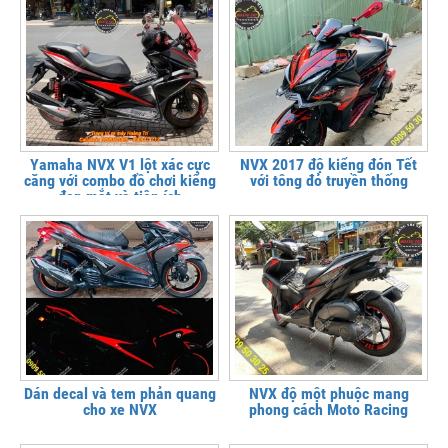
Yamaha NVX V1 lột xác cực
NVX 2017 độ kiểng đón Tết
căng với combo đồ chơi kiểng
với tông đỏ truyền thống
đẹp mắt và tiện ích
Dán decal và tem phản quang
NVX độ một phuộc mang
cho xe NVX
phong cách Moto Racing