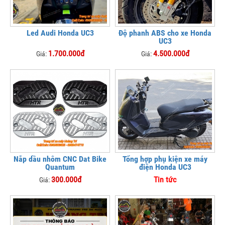
Led Audi Honda UC3
Độ phanh ABS cho xe Honda
UC3
1.700.000đ
4.500.000đ
Giá:
Giá:
Nắp dầu nhôm CNC Dat Bike
Tổng hợp phụ kiện xe máy
Quantum
điện Honda UC3
300.000đ
Tin tức
Giá: