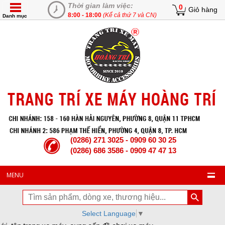
Thời gian làm việc:
0
Giỏ hàng
8:00 - 18:00
(Kể cả thứ 7 và CN)
Danh mục
(0286) 271 3025 - 0909 60 30 25
(0286) 686 3586 - 0909 47 47 13
MENU
Select Language
▼