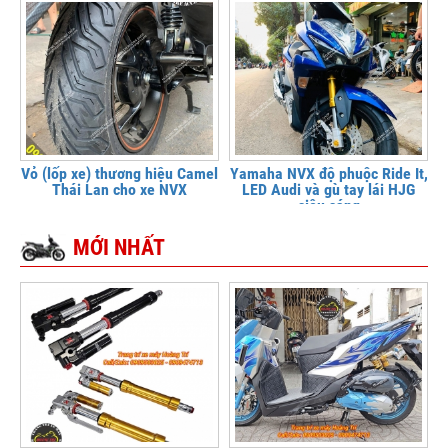
Vỏ (lốp xe) thương hiệu Camel
Yamaha NVX độ phuộc Ride It,
Thái Lan cho xe NVX
LED Audi và gù tay lái HJG
siêu sáng
MỚI NHẤT