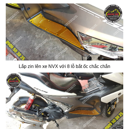
Lắp zin lên xe NVX với 8 lỗ bắt ốc chắc chắn