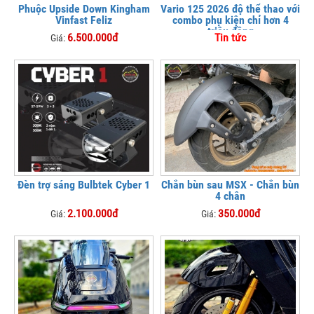
Phuộc Upside Down Kingham
Vario 125 2026 độ thể thao với
Vinfast Feliz
combo phụ kiện chỉ hơn 4
triệu đồng
6.500.000đ
Tin tức
Giá:
Đèn trợ sáng Bulbtek Cyber 1
Chắn bùn sau MSX - Chắn bùn
4 chân
2.100.000đ
350.000đ
Giá:
Giá: