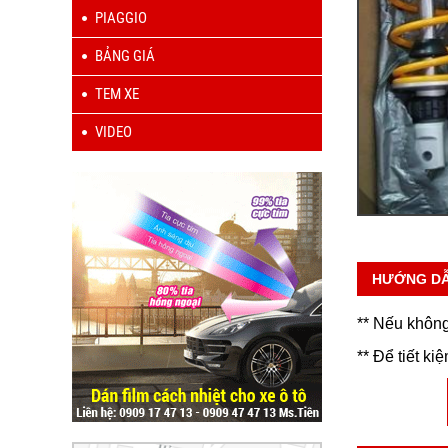
PIAGGIO
BẢNG GIÁ
TEM XE
VIDEO
HƯỚNG D
** Nếu không
** Để tiết ki