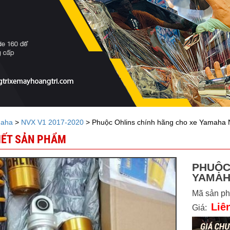
aha
>
NVX V1 2017-2020
> Phuộc Ohlins chính hãng cho xe Yamaha 
TIẾT SẢN PHẨM
PHUỘC
YAMAHA
Mã sản p
Liê
Giá: