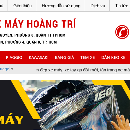
hủ
Giới thiệu
Hướng dẫn sử dụng
Dịch vụ
Tin tức
PIAGGIO
KAWASAKI
BẢNG GIÁ
TEM XE
DÁN KEO XE
guage
▼
làm đẹp xe máy, xe tay ga đời mới, tân trang xe máy, cung cấp đồ c