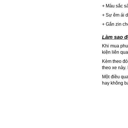
+ Màu sắc sá
+ Sự êm ái d
+ Gắn zin ch
Làm sao đ
Khi mua phu
kiện liên qu
Kèm theo đó 
theo xe này.
Một điều qua
hay không b