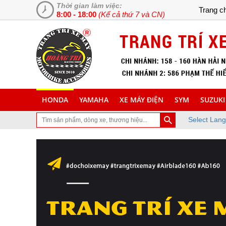
Thời gian làm việc:
Trang c
8:00 - 18:00
(Kể cả thứ 7 và CN)
HONDA
YAMAHA
XE MÁY ĐIỆN
SYM
SUZUKI
Select Lan
hăm trang Web chuyên cung cấp và lắp đặt phụ tùng inox trang trí 