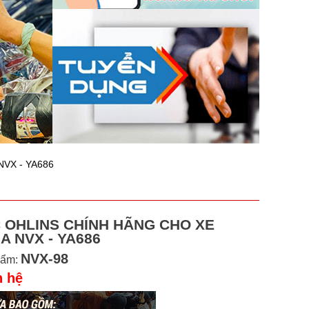
NVX - YA686
 OHLINS CHÍNH HÃNG CHO XE
 NVX - YA686
NVX-98
hẩm:
n hệ