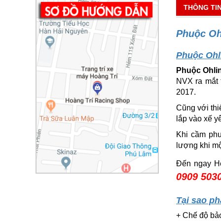
THÔNG TI
Phuộc Oh
Phuộc Ohl
Phuộc Ohli
NVX ra mắt 
2017.
Cũng với thi
lắp vào xế y
Khi cầm phu
lượng khi mộ
Đến ngay Ho
0909 503
Tại sao ph
+ Chế độ bảo