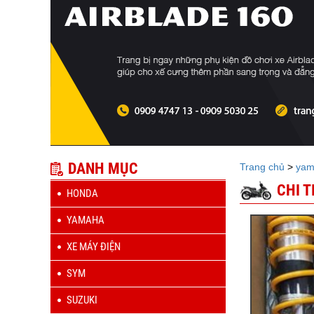
DANH MỤC
Trang chủ
>
yam
CHI 
HONDA
YAMAHA
XE MÁY ĐIỆN
SYM
SUZUKI