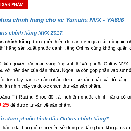
N SẢN PHẨM
lins chính hãng cho xe Yamaha NVX - YA686
ins chính hãng NVX 2017:
ns chính hãng
được giới thiệu đến anh em qua các dòng xe như
thì hãng sản xuất phuộc danh tiếng Ohlins cũng không quên
ết kế nguyên bản màu vàng óng ánh thì với phuộc Ohlins NVX c
êu với nền đen của dàn nhựa. Ngoài ra còn góp phần vào sự nổi
ộc trên tay bạn sẽ cảm nhận được sự rắn chắc và độ sáng 
t lần nhìn thấy và được chạm thử vào sản phẩm.
àng Trí Racing Shop để trải nghiệm phuộc chính hãng có gì
0 25
để được tư vấn về sản phẩm.
ải chọn phuộc bình dầu Ohlins chính hãng?
 hành dài hạn giúp cho việc sử dụng dễ dàng hơn khi gặp sự c