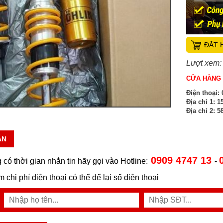
ĐẶT 
Lượt xem:
CỬA HÀNG 
Điện thoại:
0
Địa chỉ 1:
15
Địa chỉ 2:
58
ẪN
0909 4747 13
 có thời gian nhắn tin hãy gọi vào Hotline:
-
ệm chi phí điện thoại có thể để lại số điện thoại