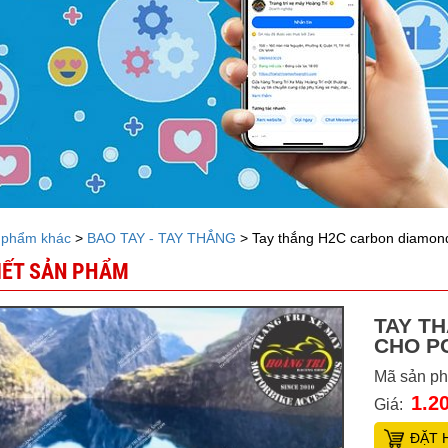
 phẩm khác
>
BAO TAY - TAY THẮNG
> Tay thắng H2C carbon diamon
TIẾT SẢN PHẨM
TAY T
CHO P
Mã sản p
1.2
Giá:
ĐẶT 