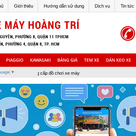
hủ
Giới thiệu
Hướng dẫn sử dụng
Dịch vụ
Tin tức
PIAGGIO
KAWASAKI
BẢNG GIÁ
TEM XE
DÁN KEO XE
guage
▼
ng cấp đồ chơi xe máy