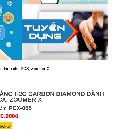
d dành cho PCX, Zoomer X
HẮNG H2C CARBON DIAMOND DÀNH
CX, ZOOMER X
PCX-065
hẩm:
00.000đ
HÀNG