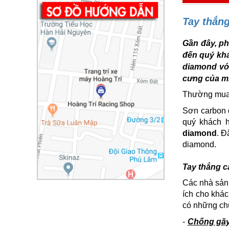
Tay thắn
Gần đây, ph
đến quý khá
diamond với
cưng của mì
Thường mua
Sơn carbon 
quý khách 
diamond
. Đ
diamond.
Tay thắng 
Các nhà sản 
ích cho khác
có những chứ
-
Chống gãy