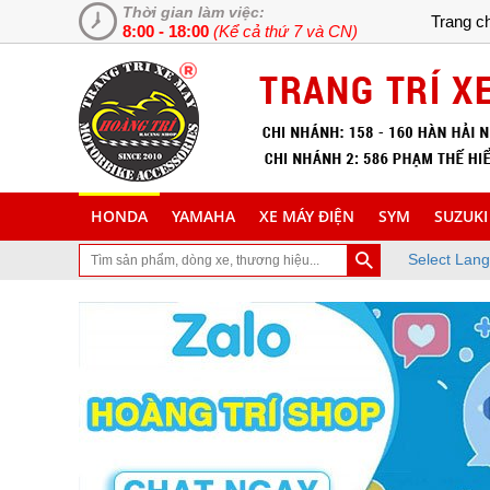
Thời gian làm việc:
Trang c
8:00 - 18:00
(Kể cả thứ 7 và CN)
HONDA
YAMAHA
XE MÁY ĐIỆN
SYM
SUZUKI
Select Lan
 trang trí làm đẹp xe máy, xe tay ga đời mới, tân trang xe máy, cu