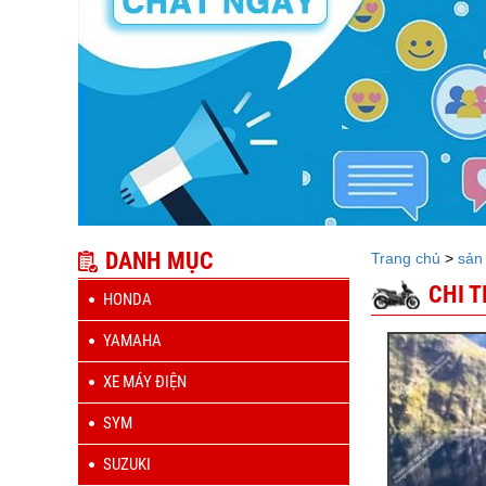
DANH MỤC
Trang chủ
>
sản
CHI 
HONDA
YAMAHA
XE MÁY ĐIỆN
SYM
SUZUKI