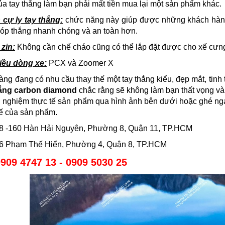
a tay thắng làm bạn phải mất tiền mua lại một sản phẩm khác.
 cự ly tay thắng:
chức năng này giúp được những khách hàng 
bóp thắng nhanh chóng và an toàn hơn.
zin:
Không cần chế cháo cũng có thể lắp đặt được cho xế cưn
iều dòng xe:
PCX và Zoomer X
ng đang có nhu cầu thay thế một tay thắng kiểu, đẹp mắt, tinh t
hắng carbon diamond
chắc rằng sẽ không làm bạn thất vọng v
i nghiệm thực tế sản phẩm qua hình ảnh bên dưới hoặc ghé ng
tế của sản phẩm.
158 -160 Hàn Hải Nguyên, Phường 8, Quận 11, TP.HCM
586 Phạm Thế Hiển, Phường 4, Quận 8, TP.HCM
909 4747 13 - 0909 5030 25