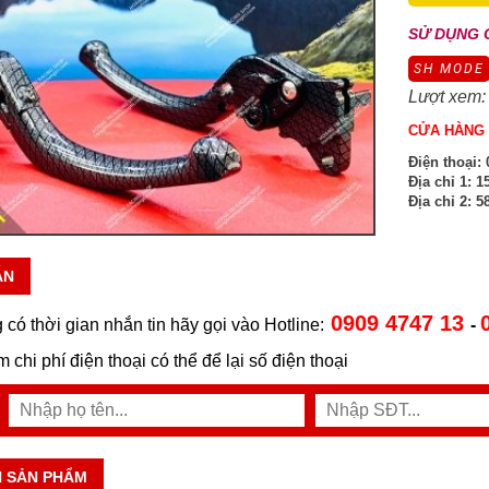
SỬ DỤNG 
SH MODE
Lượt xem:
CỬA HÀNG 
Điện thoại:
0
Địa chỉ 1:
15
Địa chỉ 2:
58
ẪN
0909 4747 13
 có thời gian nhắn tin hãy gọi vào Hotline:
-
ệm chi phí điện thoại có thể để lại số điện thoại
N SẢN PHẨM