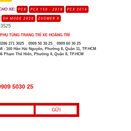
CHO XE:
PCX
PCX 150 - 2018
PCX 2014
SH MODE 2020
ZOOMER X
 3525
PHỤ TÙNG TRANG TRÍ XE HOÀNG TRÍ
286 271 3025 _ 0909 50 30 25 _ 0909 60 30 25
8 - 160 Hàn Hải Nguyên, Phường 8, Quận 11, TP.HCM
6 Phạm Thế Hiển, Phường 4, Quận 8, TP.HCM
0909 5030 25