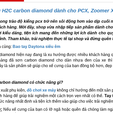
g H2C carbon diamond dành cho PCX, Zoomer 
ong trào độ kiểng pcx trở nên sôi động hơn vào dịp cuối n
ch hàng. Mới đây, shop vừa nhập tiếp sản phẩm dành cho
 kiểu dáng, tiện ích mang đến những lợi ích dành cho quý
nh. Tham khảo, trải nghiệm thực tế tại shop và đừng quên 
 cùng:
Bao tay Daytona siêu êm
diamond hiện nay đang là xu hướng được nhiều khách hàng q
hàng đã sơn carbon diamond cho dàn nhựa đen của xe th
ây là sản phẩm sẽ giúp cho xế cưng của bạn đồng bộ hơn, đẹp
carbon diamond có chức năng gì?
xuất phụ kiện,
đồ chơi xe máy
không chỉ hướng đến một sản p
h hàng để giúp trải nghiệm một cách trọn vẹn nhất có thể.
Tay
c năng nhất định và tiện ích thêm vào giúp cho việc trải nghiệ
:
Nếu xế cưng của bạn có lỡ ngã hoặc quên đá chóng làm ngã 