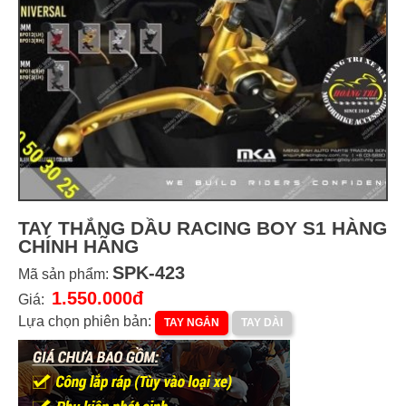
TAY THẮNG DẦU RACING BOY S1 HÀNG
CHÍNH HÃNG
SPK-423
Mã sản phẩm:
1.550.000đ
Giá:
Lựa chọn phiên bản:
TAY NGẮN
TAY DÀI