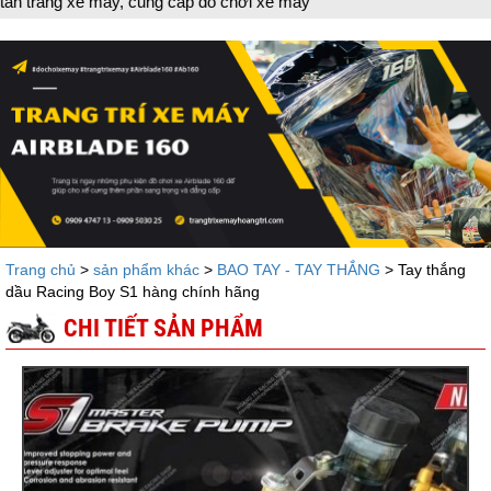
chơi xe máy
Trang chủ
>
sản phẩm khác
>
BAO TAY - TAY THẮNG
> Tay thắng
dầu Racing Boy S1 hàng chính hãng
CHI TIẾT SẢN PHẨM