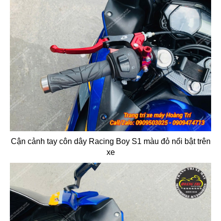
Cận cảnh tay côn dây Racing Boy S1 màu đỏ nổi bật trên
xe