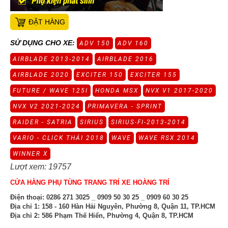
ĐẶT HÀNG
SỬ DỤNG CHO XE:
ADV 150
ADV 160
AIRBLADE 2013-2014
AIRBLADE 2016
AIRBLADE 2020
EXCITER 150
EXCITER 155
FUTURE / WAVE 125I
HONDA MSX
NVX V1 2017-2020
NVX V2 2021-2024
PRIMAVERA - SPRINT
RAIDER - SATRIA
SIRIUS
SIRIUS-FI-2013-2014
VARIO - CLICK THÁI 2018
WAVE
WAVE RSX 2014
WINNER X
Lượt xem: 19757
CỬA HÀNG PHỤ TÙNG TRANG TRÍ XE HOÀNG TRÍ
Điện thoại:
0286 271 3025 _ 0909 50 30 25 _ 0909 60 30 25
Địa chỉ 1:
158 - 160 Hàn Hải Nguyên, Phường 8, Quận 11, TP.HCM
Địa chỉ 2:
586 Phạm Thế Hiển, Phường 4, Quận 8, TP.HCM