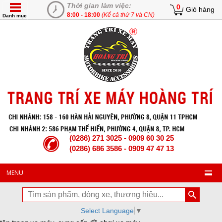
Thời gian làm việc:
0
Giỏ hàng
8:00 - 18:00
(Kể cả thứ 7 và CN)
Danh mục
(0286) 271 3025 - 0909 60 30 25
(0286) 686 3586 - 0909 47 47 13
MENU
Select Language
▼