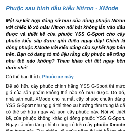
Phuộc sau bình dầu kiểu Nitron - XMode
Một sự kết hợp đáng sở hữu của dòng phuộc Nitron
với chiếc lò xò màu Nitron nổi bật không lẫn vào đâu
được và thiết kế của phuộc YSS G-Sport cho cây
phuộc kiểu sắp được giới thiệu ngay đây! Chính là
dòng phuộc XMode với kiểu dáng của sự kết hợp bên
trên. Bạn có đang tò mò liệu rằng cây phuộc sẽ trông
như thế nào không? Tham khảo chi tiết ngay bên
dưới nhé!
Có thể bạn thích:
Phuộc xe máy
Để sở hữu cây phuộc chính hãng YSS G-Sport thì mức
giá của sản phẩm không thể nào sở hữu được. Do đó,
nhà sản xuất XMode cho ra mắt cây phuộc chuẩn dáng
YSS G-Sport nhưng giá thì theo xu hướng tầm trung là đã
có thể sở hữu ngay và luôn cây phuộc này. Nói về thiết
kế, của phuộc không khác gì dòng phuộc YSS G-Sport.
Ngay cả núm tăng chỉnh cũng có trên cây
phuộc Xmode