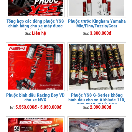
Tổng hợp các dòng phuộc YSS
Phuộc trước Kingham Yamaha
chính hãng cho xe máy được
Mio/Fino/Fazzio/Gear
ưa chuộng hiện nay
Liên hệ
3.800.000đ
Giá:
Giá:
Phuộc bình dầu Racing Boy VD
Phuộc YSS G-Series không
cho xe NVX
bình dầu cho xe Airblade 110,
PCX 2010, SH Ý, NVX
5.550.000đ - 5.850.000đ
2.090.000đ
Từ:
Giá: