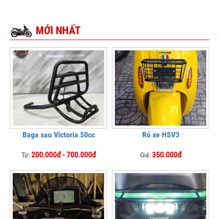
MỚI NHẤT
Baga sau Victoria 50cc
Rổ xe HSV3
200.000đ - 700.000đ
350.000đ
Từ:
Giá: