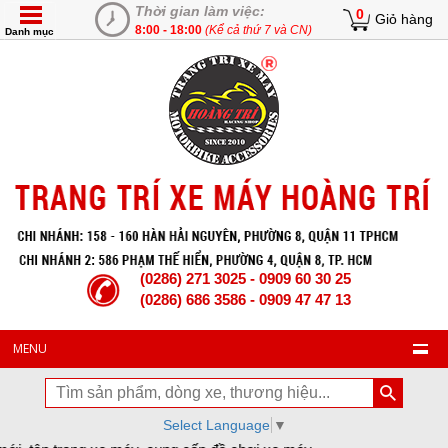
Thời gian làm việc:
0
Giỏ hàng
8:00 - 18:00
(Kể cả thứ 7 và CN)
Danh mục
(0286) 271 3025 - 0909 60 30 25
(0286) 686 3586 - 0909 47 47 13
MENU
Select Language
▼