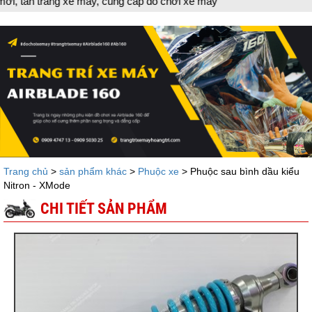
ng xe máy, cung cấp đồ chơi xe máy
Trang chủ
>
sản phẩm khác
>
Phuộc xe
> Phuộc sau bình dầu kiểu
Nitron - XMode
CHI TIẾT SẢN PHẨM