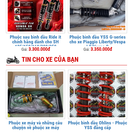
Phuộc sau bình dầu Ride it
Phuộc bình dầu YSS G-series
chính hãng dành cho SH
cho xe Piaggio Liberty/Vespa
125/150/160/300/350
LX/Vespa S
3.300.000đ
3.350.000đ
Giá:
Giá:
TIN CHO XE CỦA BẠN
Phuộc xe máy và những câu
Phuộc bình dầu Ohlins - Phuộc
chuyện về phuộc xe máy
YSS đẳng cấp