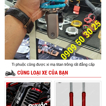
Ti phuộc cũng được xi mạ titan trông rất đẳng cấp
CÙNG LOẠI XE CỦA BẠN