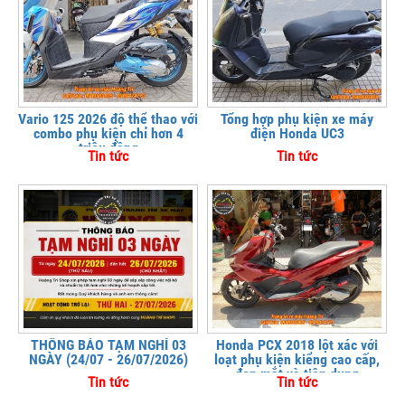
Vario 125 2026 độ thể thao với
Tổng hợp phụ kiện xe máy
combo phụ kiện chỉ hơn 4
điện Honda UC3
triệu đồng
Tin tức
Tin tức
THÔNG BÁO TẠM NGHỈ 03
Honda PCX 2018 lột xác với
NGÀY (24/07 - 26/07/2026)
loạt phụ kiện kiểng cao cấp,
đẹp mắt và tiện dụng
Tin tức
Tin tức