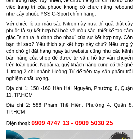
tầm trung này. Tuy nhiên, về chức năng thì chỉ hỗ trợ cho
việc trang trí của phuộc không có chức năng rebound
như cây phuộc YSS G-Sport chính hãng.
Với chiếc lò xo màu sắc Nitron này nữa thì quả thật cây
phuộc là sự kết hợp hài hoà về màu sắc, thiết kế tạo cảm
giác "sinh ra là dành cho nhau" của sự kết hợp này. Còn
bạn thì sao? Yêu thích sự kết hợp này chứ? Nếu ưng ý
còn chờ gì đặt hàng ngay tại website cũng như các kênh
bán hàng của shop để được tư vấn, hỗ trợ vận chuyển
trên toàn quốc. Ngoài ra, quý khách hàng cũng có thể ghé
1 trong 2 chi nhánh Hoàng Trí để trên tay sản phẩm trải
nghiệm chất lượng.
Địa chỉ 1: 158 -160 Hàn Hải Nguyên, Phường 8, Quận
11, TP.HCM
Địa chỉ 2: 586 Phạm Thế Hiển, Phường 4, Quận 8,
TP.HCM
0909 4747 13 - 0909 5030 25
Điện thoại: