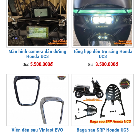
Màn hình camera dẫn đường
Tổng hợp đèn trợ sáng Honda
Honda UC3
UC3
5.500.000đ
3.500.000đ
Giá:
Giá:
Viền đèn sau Vinfast EVO
Baga sau SRP Honda UC3