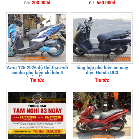
200.000đ
650.000đ
Giá:
Giá:
Vario 125 2026 độ thể thao với
Tổng hợp phụ kiện xe máy
combo phụ kiện chỉ hơn 4
điện Honda UC3
triệu đồng
Tin tức
Tin tức