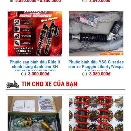
5.550.000đ - 5.850.000đ
2.090.000đ
Từ:
Giá:
Phuộc sau bình dầu Ride it
Phuộc bình dầu YSS G-series
chính hãng dành cho SH
cho xe Piaggio Liberty/Vespa
125/150/160/300/350
LX/Vespa S
3.300.000đ
3.350.000đ
Giá:
Giá:
TIN CHO XE CỦA BẠN