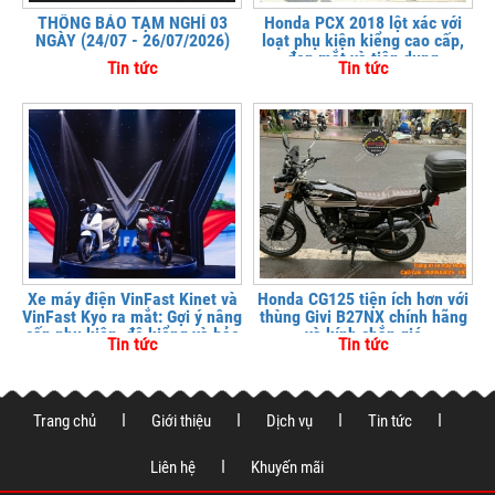
THÔNG BÁO TẠM NGHỈ 03
Honda PCX 2018 lột xác với
NGÀY (24/07 - 26/07/2026)
loạt phụ kiện kiểng cao cấp,
đẹp mắt và tiện dụng
Tin tức
Tin tức
Xe máy điện VinFast Kinet và
Honda CG125 tiện ích hơn với
VinFast Kyo ra mắt: Gợi ý nâng
thùng Givi B27NX chính hãng
cấp phụ kiện, độ kiểng và bảo
và kính chắn gió
Tin tức
Tin tức
vệ xe tại
Trang chủ
Giới thiệu
Dịch vụ
Tin tức
Liên hệ
Khuyến mãi