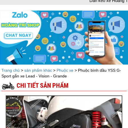
Dán keo xe Hoàng Trí chào mừng bạn đã ghé thăm
Trang chủ
>
sản phẩm khác
>
Phuộc xe
> Phuộc bình dầu YSS G-
Sport gắn xe Lead - Vision - Grande
CHI TIẾT SẢN PHẨM