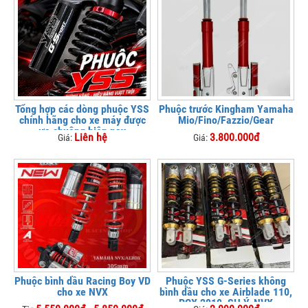
Tổng hợp các dòng phuộc YSS
Phuộc trước Kingham Yamaha
chính hãng cho xe máy được
Mio/Fino/Fazzio/Gear
ưa chuộng hiện nay
Liên hệ
3.800.000đ
Giá:
Giá:
Phuộc bình dầu Racing Boy VD
Phuộc YSS G-Series không
cho xe NVX
bình dầu cho xe Airblade 110,
PCX 2010, SH Ý, NVX