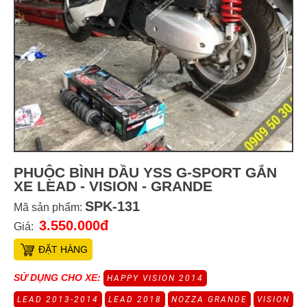
PHUỘC BÌNH DẦU YSS G-SPORT GẮN
XE LEAD - VISION - GRANDE
SPK-131
Mã sản phẩm:
3.550.000đ
Giá:
ĐẶT HÀNG
SỬ DỤNG CHO XE:
HAPPY VISION 2014
LEAD 2013-2014
LEAD 2018
NOZZA GRANDE
VISION