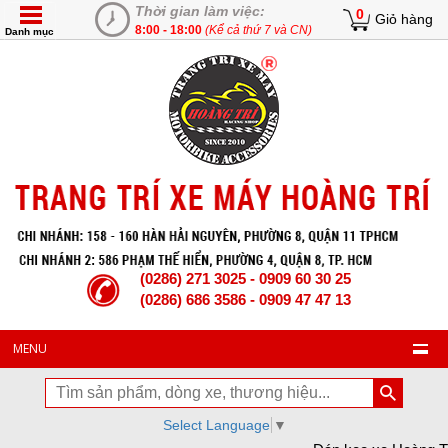
Thời gian làm việc:
0
Giỏ hàng
8:00 - 18:00
(Kể cả thứ 7 và CN)
Danh mục
(0286) 271 3025 - 0909 60 30 25
(0286) 686 3586 - 0909 47 47 13
MENU
Select Language
▼