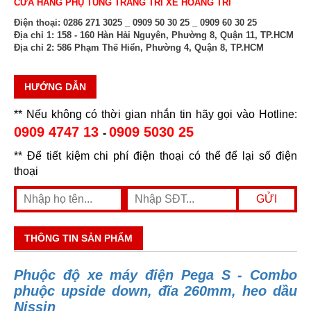
CỬA HÀNG PHỤ TÙNG TRANG TRÍ XE HOÀNG TRÍ
Điện thoại:
0286 271 3025 _ 0909 50 30 25 _ 0909 60 30 25
Địa chỉ 1:
158 - 160 Hàn Hải Nguyên, Phường 8, Quận 11, TP.HCM
Địa chỉ 2:
586 Phạm Thế Hiển, Phường 4, Quận 8, TP.HCM
HƯỚNG DẪN
** Nếu không có thời gian nhắn tin hãy gọi vào Hotline:
0909 4747 13
0909 5030 25
-
** Để tiết kiệm chi phí điện thoại có thể để lại số điện
thoại
THÔNG TIN SẢN PHẨM
Phuộc độ xe máy điện Pega S - Combo
phuộc upside down, đĩa 260mm, heo dầu
Nissin