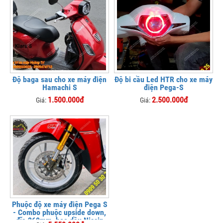
Độ baga sau cho xe máy điện
Độ bi cầu Led HTR cho xe máy
Hamachi S
điện Pega-S
1.500.000đ
2.500.000đ
Giá:
Giá:
Phuộc độ xe máy điện Pega S
- Combo phuộc upside down,
đĩa 260mm, heo dầu Nissin