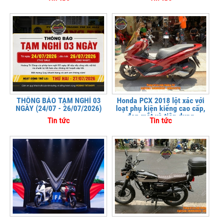
THÔNG BÁO TẠM NGHỈ 03
Honda PCX 2018 lột xác với
NGÀY (24/07 - 26/07/2026)
loạt phụ kiện kiểng cao cấp,
đẹp mắt và tiện dụng
Tin tức
Tin tức