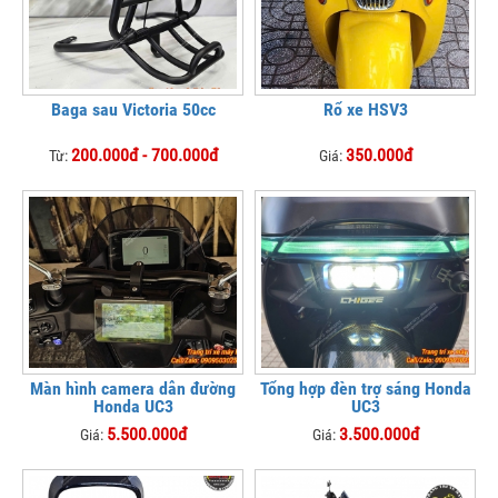
Baga sau Victoria 50cc
Rổ xe HSV3
200.000đ - 700.000đ
350.000đ
Từ:
Giá:
Màn hình camera dẫn đường
Tổng hợp đèn trợ sáng Honda
Honda UC3
UC3
5.500.000đ
3.500.000đ
Giá:
Giá: