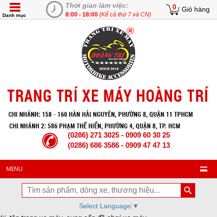
Thời gian làm việc:
0
Giỏ hàng
8:00 - 18:00
(Kể cả thứ 7 và CN)
Danh mục
(0286) 271 3025 - 0909 60 30 25
(0286) 686 3586 - 0909 47 47 13
MENU
Select Language
▼