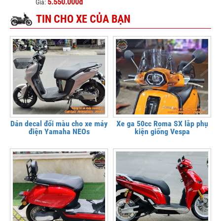
5.550.000đ
Giá:
TIN CHO XE CỦA BẠN
Dán decal đổi màu cho xe máy
Xe ga 50cc Roma SX lắp phụ
điện Yamaha NEOs
kiện giống Vespa