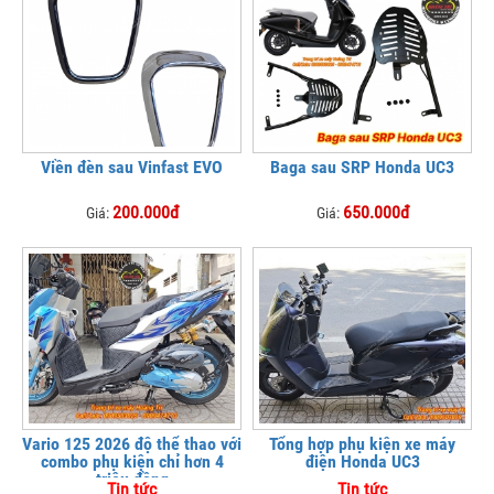
Viền đèn sau Vinfast EVO
Baga sau SRP Honda UC3
200.000đ
650.000đ
Giá:
Giá:
Vario 125 2026 độ thể thao với
Tổng hợp phụ kiện xe máy
combo phụ kiện chỉ hơn 4
điện Honda UC3
triệu đồng
Tin tức
Tin tức