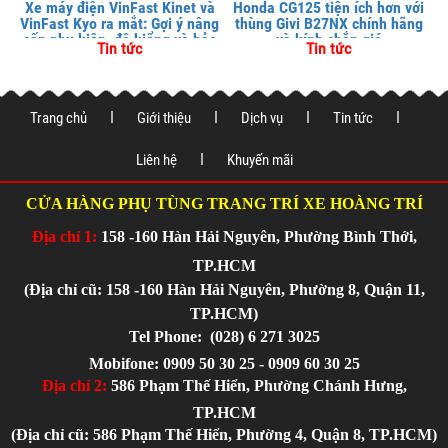
Xe máy điện VinFast Kinet và
Honda CG125 tiện ích hơn với
VinFast Kyo ra mắt: Gợi ý nâng
thùng Givi B27NX chính hãng
cấp phụ kiện, độ kiểng và bảo
và kính chắn gió
Tin tức
Tin tức
vệ xe tại
Trang chủ
Giới thiệu
Dịch vụ
Tin tức
Liên hệ
Khuyến mãi
CỬA HÀNG PHỤ TÙNG TRANG TRÍ XE HOÀNG TRÍ
Địa chỉ 1:
158 -160 Hàn Hải Nguyên, Phường Bình Thới,
TP.HCM
(Địa chỉ cũ: 158 -160 Hàn Hải Nguyên, Phường 8, Quận 11,
TP.HCM)
Tel Phone:
(028) 6 271 3025
Mobifone: 0909 50 30 25 - 0909 60 30 25
Địa chỉ 2:
586 Phạm Thế Hiển, Phường Chánh Hưng,
TP.HCM
(Địa chỉ cũ: 586 Phạm Thế Hiển, Phường 4, Quận 8, TP.HCM)