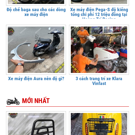
Độ chế baga sau cho các dòng
Xe máy điện Pega-S độ kiểng
xe máy điện
tổng chi phí 12 triệu đồng tại
Hoàng Trí Racing
Xe máy điện Aura nên độ gì?
3 cách trang trí xe Klara
Vinfast
MỚI NHẤT