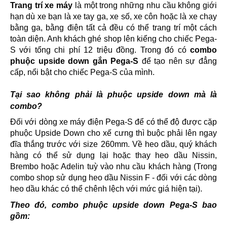
Trang trí xe máy
là một trong những nhu cầu không giới
hạn dù xe bạn là xe tay ga, xe số, xe côn hoặc là xe chạy
bằng ga, bằng điện tất cả đều có thể trang trí một cách
toàn diện. Anh khách ghé shop lên kiểng cho chiếc Pega-
S với tổng chi phí 12 triệu đồng. Trong đó có
combo
phuộc upside down gắn Pega-S
để tạo nên sự đẳng
cấp, nổi bật cho chiếc Pega-S của mình.
Tại sao không phải là phuộc upside down mà là
combo?
Đối với dòng xe máy điện Pega-S để có thể độ được cặp
phuộc Upside Down cho xế cưng thì buộc phải lên ngay
đĩa thắng trước với size 260mm. Về heo dầu, quý khách
hàng có thể sử dụng lại hoặc thay heo dầu Nissin,
Brembo hoặc Adelin tuỳ vào nhu cầu khách hàng (Trong
combo shop sử dụng heo dầu Nissin F - đối với các dòng
heo dầu khác có thể chênh lệch với mức giá hiện tại).
Theo đó, combo phuộc upside down Pega-S bao
gồm: