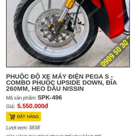
PHUỘC ĐỘ XE MÁY ĐIỆN PEGA S -
COMBO PHUỘC UPSIDE DOWN, ĐĨA
260MM, HEO DẦU NISSIN
SPK-496
Mã sản phẩm:
5.550.000đ
Giá:
ĐẶT HÀNG
Lượt xem: 3838