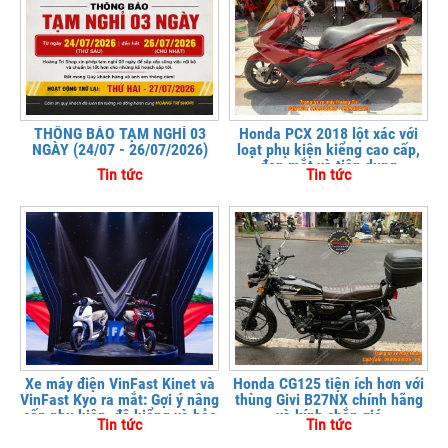
THÔNG BÁO TẠM NGHỈ 03
Honda PCX 2018 lột xác với
NGÀY (24/07 - 26/07/2026)
loạt phụ kiện kiểng cao cấp,
đẹp mắt và tiện dụng
Tin tức
Tin tức
Xe máy điện VinFast Kinet và
Honda CG125 tiện ích hơn với
VinFast Kyo ra mắt: Gợi ý nâng
thùng Givi B27NX chính hãng
cấp phụ kiện, độ kiểng và bảo
và kính chắn gió
Tin tức
Tin tức
vệ xe tại