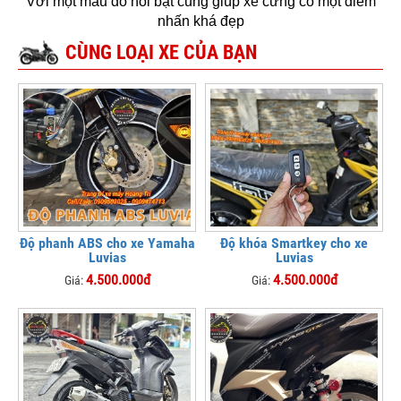
Với một màu đỏ nổi bật cũng giúp xế cưng có một điểm
nhấn khá đẹp
CÙNG LOẠI XE CỦA BẠN
Độ phanh ABS cho xe Yamaha
Độ khóa Smartkey cho xe
Luvias
Luvias
4.500.000đ
4.500.000đ
Giá:
Giá: