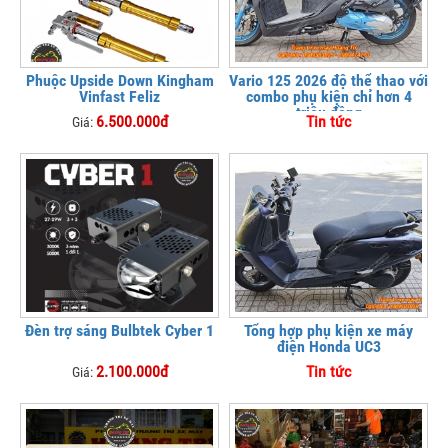
Phuộc Upside Down Kingham
Vario 125 2026 độ thể thao với
Vinfast Feliz
combo phụ kiện chỉ hơn 4
triệu đồng
6.500.000đ
Tin tức
Giá:
Đèn trợ sáng Bulbtek Cyber 1
Tổng hợp phụ kiện xe máy
điện Honda UC3
2.100.000đ
Tin tức
Giá: