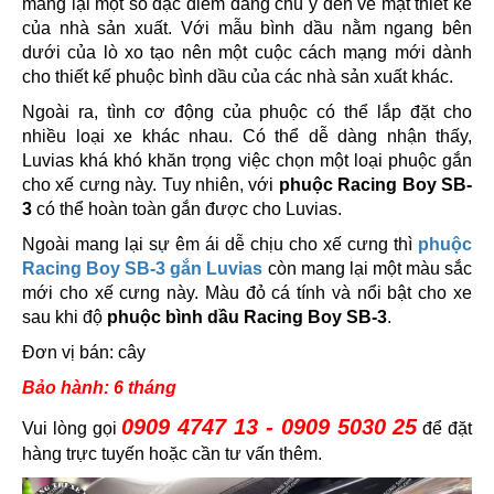
mang lại một số đặc điểm đáng chú ý đến về mặt thiết kế
của nhà sản xuất. Với mẫu bình dầu nằm ngang bên
dưới của lò xo tạo nên một cuộc cách mạng mới dành
cho thiết kế phuộc bình dầu của các nhà sản xuất khác.
Ngoài ra, tình cơ động của phuộc có thể lắp đặt cho
nhiều loại xe khác nhau. Có thể dễ dàng nhận thấy,
Luvias khá khó khăn trọng việc chọn một loại phuộc gắn
cho xế cưng này. Tuy nhiên, với
phuộc Racing Boy SB-
3
có thể hoàn toàn gắn được cho Luvias.
Ngoài mang lại sự êm ái dễ chịu cho xế cưng thì
phuộc
Racing Boy SB-3 gắn Luvias
còn mang lại một màu sắc
mới cho xế cưng này. Màu đỏ cá tính và nổi bật cho xe
sau khi độ
phuộc bình dầu Racing Boy SB-3
.
Đơn vị bán: cây
Bảo hành: 6 tháng
0909 4747 13 - 0909 5030 25
Vui lòng gọi
để đặt
hàng trực tuyến hoặc cần tư vấn thêm.