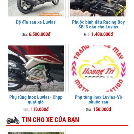
Độ đĩa sau xe Luvias
Phuộc bình dầu Racing Boy
SB-3 gắn cho Luvias
6.500.000đ
1.400.000đ
Giá:
Giá:
Phụ tùng inox Luvias- Chụp
Phụ tùng inox Luvias-Vỏ
quạt gió
phuộc sau
110.000đ
150.000đ
Giá:
Giá:
TIN CHO XE CỦA BẠN