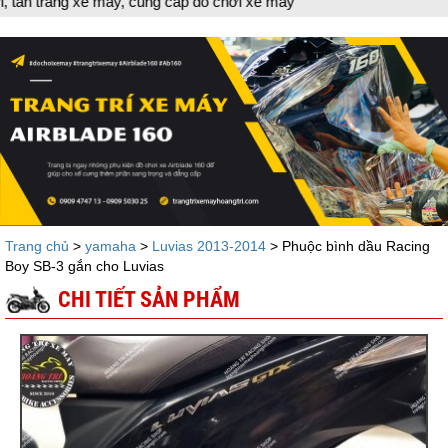
g xe máy, cung cấp đồ chơi xe máy
Trang chủ
>
yamaha
>
Luvias 2013-2014
> Phuộc bình dầu Racing
Boy SB-3 gắn cho Luvias
CHI TIẾT SẢN PHẨM