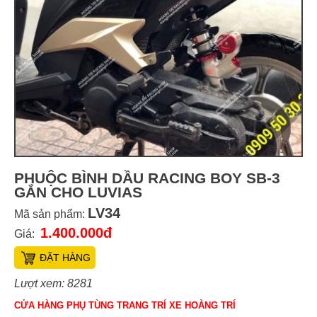
PHUỘC BÌNH DẦU RACING BOY SB-3
GẮN CHO LUVIAS
LV34
Mã sản phẩm:
1.400.000đ
Giá:
ĐẶT HÀNG
Lượt xem: 8281
CỬA HÀNG PHỤ TÙNG TRANG TRÍ XE HOÀNG TRÍ