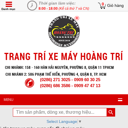
Thời gian làm việc:
0
Giỏ hàng
8:00 - 18:00
(Kể cả thứ 7 và CN)
Danh mục
(0286) 271 3025 - 0909 60 30 25
(0286) 686 3586 - 0909 47 47 13
MENU
Select Language
▼